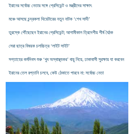
ইরানের সর্বোচ্চ নেতার সঙ্গে প্রেসিডেন্ট ও মন্ত্রীদের সাক্ষাৎ
মঞ্চে আসছে চন্দ্রকলা থিয়েটারের নতুন নাটক ‘শেখ সাদী’
তুরস্কে পৌঁছেছেন ইরানের প্রেসিডেন্ট; আগামীকাল ত্রিদেশীয় শীর্ষ বৈঠক
সেরা ছাত্র বিষয়ক চলচ্চিত্র ‘লাইট সাইট’
সপ্তাহের কর্মদিবস শুরু ‘খুব অস্বাস্থ্যকর’ বায়ু নিয়ে, ঢাকাবাসী সুরক্ষায় যা করবেন
ইরানের তেল রপ্তানি চলবে, কেউ ঠেকাতে পারবে না: সর্বোচ্চ নেতা