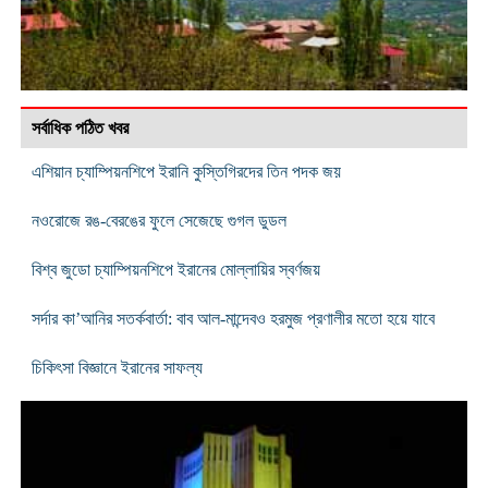
সর্বাধিক পঠিত খবর
এশিয়ান চ্যাম্পিয়নশিপে ইরানি কুস্তিগিরদের তিন পদক জয়
নওরোজে রঙ-বেরঙের ফুলে সেজেছে গুগল ডুডল
বিশ্ব জুডো চ্যাম্পিয়নশিপে ইরানের মোল্লায়ির স্বর্ণজয়
সর্দার কা’আনির সতর্কবার্তা: বাব আল-মান্দেবও হরমুজ প্রণালীর মতো হয়ে যাবে
চিকিৎসা বিজ্ঞানে ইরানের সাফল্য