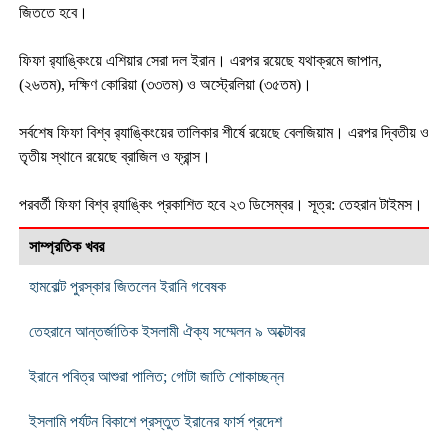
জিততে হবে।
ফিফা র‌্যাঙ্কিংয়ে এশিয়ার সেরা দল ইরান। এরপর রয়েছে যথাক্রমে জাপান,
(২৬তম), দক্ষিণ কোরিয়া (৩৩তম) ও অস্ট্রেলিয়া (৩৫তম)।
সর্বশেষ ফিফা বিশ্ব র‌্যাঙ্কিংয়ের তালিকার শীর্ষে রয়েছে বেলজিয়াম। এরপর দ্বিতীয় ও
তৃতীয় স্থানে রয়েছে ব্রাজিল ও ফ্রান্স।
পরবর্তী ফিফা বিশ্ব র‌্যাঙ্কিং প্রকাশিত হবে ২৩ ডিসেম্বর। সূত্র: তেহরান টাইমস।
সাম্প্রতিক খবর
হামবোল্ট পুরস্কার জিতলেন ইরানি গবেষক
তেহরানে আন্তর্জাতিক ইসলামী ঐক্য সম্মেলন ৯ অক্টোবর
ইরানে পবিত্র আশুরা পালিত; গোটা জাতি শোকাচ্ছন্ন
ইসলামি পর্যটন বিকাশে প্রস্তুত ইরানের ফার্স প্রদেশ