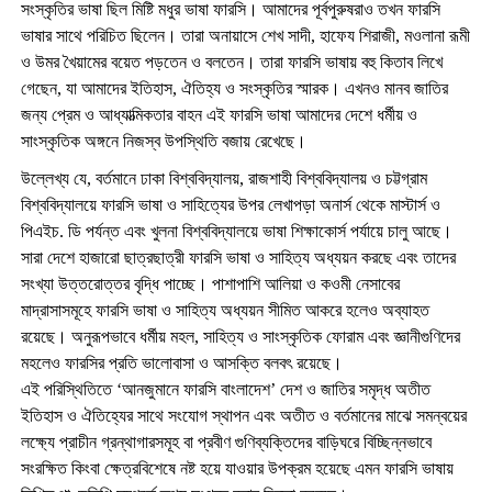
সংস্কৃতির ভাষা ছিল মিষ্টি মধুর ভাষা ফারসি। আমাদের পূর্বপুরুষরাও তখন ফারসি
ভাষার সাথে পরিচিত ছিলেন। তারা অনায়াসে শেখ সাদী, হাফেয শিরাজী, মওলানা রূমী
ও উমর খৈয়ামের বয়েত পড়তেন ও বলতেন। তারা ফারসি ভাষায় বহু কিতাব লিখে
গেছেন, যা আমাদের ইতিহাস, ঐতিহ্য ও সংস্কৃতির স্মারক। এখনও মানব জাতির
জন্য প্রেম ও আধ্যাত্মিকতার বাহন এই ফারসি ভাষা আমাদের দেশে ধর্মীয় ও
সাংস্কৃতিক অঙ্গনে নিজস্ব উপস্থিতি বজায় রেখেছে।
উল্লেখ্য যে, বর্তমানে ঢাকা বিশ্ববিদ্যালয়, রাজশাহী বিশ্ববিদ্যালয় ও চট্টগ্রাম
বিশ্ববিদ্যালয়ে ফারসি ভাষা ও সাহিত্যের উপর লেখাপড়া অনার্স থেকে মাস্টার্স ও
পিএইচ. ডি পর্যন্ত এবং খুলনা বিশ্ববিদ্যালয়ে ভাষা শিক্ষাকোর্স পর্যায়ে চালু আছে।
সারা দেশে হাজারো ছাত্রছাত্রী ফারসি ভাষা ও সাহিত্য অধ্যয়ন করছে এবং তাদের
সংখ্যা উত্তরোত্তর বৃদ্ধি পাচ্ছে। পাশাপাশি আলিয়া ও কওমী নেসাবের
মাদ্রাসাসমূহে ফারসি ভাষা ও সাহিত্য অধ্যয়ন সীমিত আকরে হলেও অব্যাহত
রয়েছে। অনুরূপভাবে ধর্মীয় মহল, সাহিত্য ও সাংস্কৃতিক ফোরাম এবং জ্ঞানীগুণিদের
মহলেও ফারসির প্রতি ভালোবাসা ও আসক্তি বলবৎ রয়েছে।
এই পরিস্থিতিতে ‘আনজুমানে ফারসি বাংলাদেশ’ দেশ ও জাতির সমৃদ্ধ অতীত
ইতিহাস ও ঐতিহ্যের সাথে সংযোগ স্থাপন এবং অতীত ও বর্তমানের মাঝে সমন্বয়ের
লক্ষ্যে প্রাচীন গ্রন্থাগারসমূহ বা প্রবীণ গুণিব্যক্তিদের বাড়িঘরে বিচ্ছিন্নভাবে
সংরক্ষিত কিংবা ক্ষেত্রবিশেষে নষ্ট হয়ে যাওয়ার উপক্রম হয়েছে এমন ফারসি ভাষায়