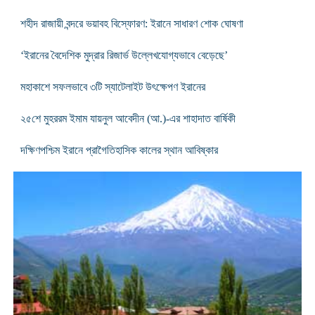
শহীদ রাজায়ী বন্দরে ভয়াবহ বিস্ফোরণ: ইরানে সাধারণ শোক ঘোষণা
‘ইরানের বৈদেশিক মুদ্রার রিজার্ভ উল্লেখযোগ্যভাবে বেড়েছে’
মহাকাশে সফলভাবে ৩টি স্যাটেলাইট উৎক্ষেপণ ইরানের
২৫শে মুহররম ইমাম যায়নুল আবেদীন (আ.)-এর শাহাদাত বার্ষিকী
দক্ষিণপশ্চিম ইরানে প্রাগৈতিহাসিক কালের স্থান আবিষ্কার