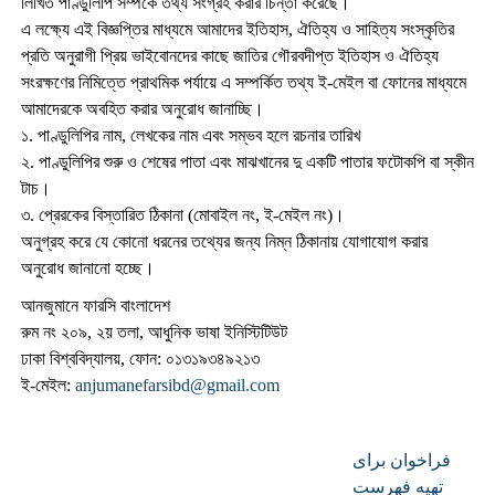
লিখিত পাণ্ডুলিপি সম্পর্কে তথ্য সংগ্রহ করার চিন্তা করেছে।
এ লক্ষ্যে এই বিজ্ঞপ্তির মাধ্যমে আমাদের ইতিহাস, ঐতিহ্য ও সাহিত্য সংস্কৃতির
প্রতি অনুরাগী প্রিয় ভাইবোনদের কাছে জাতির গৌরবদীপ্ত ইতিহাস ও ঐতিহ্য
সংরক্ষণের নিমিত্তে প্রাথমিক পর্যায়ে এ সম্পর্কিত তথ্য ই-মেইল বা ফোনের মাধ্যমে
আমাদেরকে অবহিত করার অনুরোধ জানাচ্ছি।
১. পাণ্ডুলিপির নাম, লেখকের নাম এবং সম্ভব হলে রচনার তারিখ
২. পাণ্ডুলিপির শুরু ও শেষের পাতা এবং মাঝখানের দু একটি পাতার ফটোকপি বা স্কীন
টাচ।
৩. প্রেরকের বিস্তারিত ঠিকানা (মোবাইল নং, ই-মেইল নং)।
অনুগ্রহ করে যে কোনো ধরনের তথ্যের জন্য নিম্ন ঠিকানায় যোগাযোগ করার
অনুরোধ জানানো হচ্ছে।
আনজুমানে ফারসি বাংলাদেশ
রুম নং ২০৯, ২য় তলা, আধুনিক ভাষা ইনিস্টিটিউট
ঢাকা বিশ্ববিদ্যালয়, ফোন: ০১৩১৯৩৪৯২১৩
ই-মেইল:
anjumanefarsibd@gmail.com
فراخوان برای
تهیه فهرست