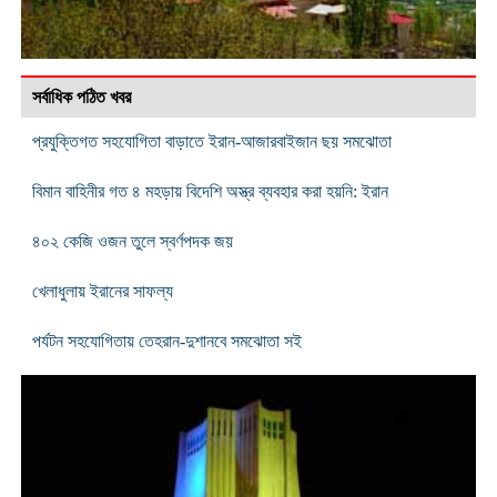
সর্বাধিক পঠিত খবর
প্রযুক্তিগত সহযোগিতা বাড়াতে ইরান-আজারবাইজান ছয় সমঝোতা
বিমান বাহিনীর গত ৪ মহড়ায় বিদেশি অস্ত্র ব্যবহার করা হয়নি: ইরান
৪০২ কেজি ওজন তুলে স্বর্ণপদক জয়
খেলাধুলায় ইরানের সাফল্য
পর্যটন সহযোগিতায় তেহরান-দুশানবে সমঝোতা সই