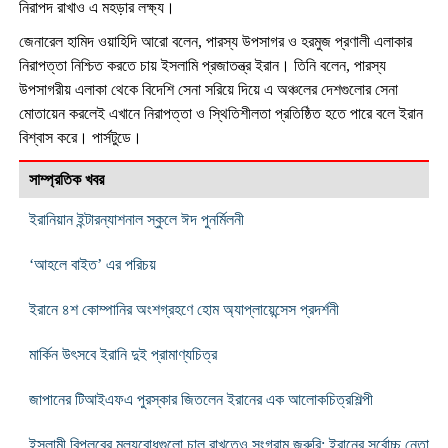
নিরাপদ রাখাও এ মহড়ার লক্ষ্য।
জেনারেল হামিদ ওয়াহিদি আরো বলেন, পারস্য উপসাগর ও হরমুজ প্রণালী এলাকার
নিরাপত্তা নিশ্চিত করতে চায় ইসলামি প্রজাতন্ত্র ইরান। তিনি বলেন, পারস্য
উপসাগরীয় এলাকা থেকে বিদেশি সেনা সরিয়ে দিয়ে এ অঞ্চলের দেশগুলোর সেনা
মোতায়েন করলেই এখানে নিরাপত্তা ও স্থিতিশীলতা প্রতিষ্ঠিত হতে পারে বলে ইরান
বিশ্বাস করে। পার্সটুডে।
সাম্প্রতিক খবর
ইরানিয়ান ইন্টারন্যাশনাল স্কুলে ঈদ পুনর্মিলনী
‘আহলে বাইত’ এর পরিচয়
ইরানে ৪শ কোম্পানির অংশগ্রহণে হোম অ্যাপ্লায়েন্সেস প্রদর্শনী
মার্কিন উৎসবে ইরানি দুই প্রামাণ্যচিত্র
জাপানের টিআইএফএ পুরস্কার জিতলেন ইরানের এক আলোকচিত্রশিল্পী
ইসলামী বিপ্লবের মূল্যবোধগুলো চালু রাখতেও সংগ্রাম জরুরি: ইরানের সর্বোচ্চ নেতা