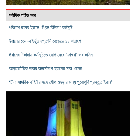
সর্বাধিক পঠিত খবর
পরিবেশ রক্ষায় ইরানে ‘গ্রিন রিলিফ’ কর্মসূচি
ইরানের তেল-বহির্ভূত রপ্তানি বেড়েছে ১৮ শতাংশ
ইরানের টিকাদান কর্মসূচিতে যোগ দেবে ‘ফাখরা’ ভ্যাকসিন
আন্তর্জাতিক দাবায় রানার্সআপ ইরানের সারা খাদেম
‘চীনা সামরিক বাহিনীর সঙ্গে যৌথ মহড়ার জন্য পুরোপুরি প্রস্তুত ইরান’