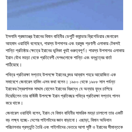
ইসলামি প্রজাতন্ত্র ইরানের বিমান বাহিনীর ডেপুটি কমান্ডার ব্রিগেডিয়ার জেনারেল
আহমাদ ওয়াহিদি বলেছেন, পারস্য উপসাগর এবং হরমুজ প্রণালী এলাকায় টেকসই
শান্তি প্রতিষ্ঠার ক্ষেত্রে ইরানের ভূমিকা খুবই গুরুত্বপূর্ণ। পারস্য উপসাগর এলাকায়
ইরান যৌথ মহড়া থেকে প্রতিবেশী দেশগুলোকে শান্তি এবং বন্ধুত্বের বার্তা
পাঠিয়েছে।
পবিত্র প্রতিরক্ষা সপ্তাহ উপলক্ষে ইরানের বন্দর আব্বাস শহরে আয়োজিত এক
সমাবেশে জেনারেল হামিদ এসব কথা বলেন। ১৯৮০ থেকে ১৯৮৮ সাল পর্যন্ত
ইরাকের স্বৈরশাসক সাদ্দাম হোসেন ইরানের বিরুদ্ধে যে অন্যায় যুদ্ধ চাপিয়ে
দিয়েছিলেন তার বার্ষিকী উপলক্ষে ইরান প্রতিবছর পবিত্র প্রতিরক্ষা সপ্তাহ পালন
করে থাকে।
জেনারেল ওয়াহিদি বলেন, ইরান যে বিমান বাহিনীর সামরিক মহড়া চালালো তার একটি
বড় লক্ষ্য হচ্ছে- দেশের পাইলটদের জ্ঞান বাড়ানো। এছাড়া, বিমান অভিযান
পরিচালনার প্রস্তুতি তৈরি এবং পাইলটদের ভেতরে আশা সৃষ্টি ও ইরানের সীমান্তকে