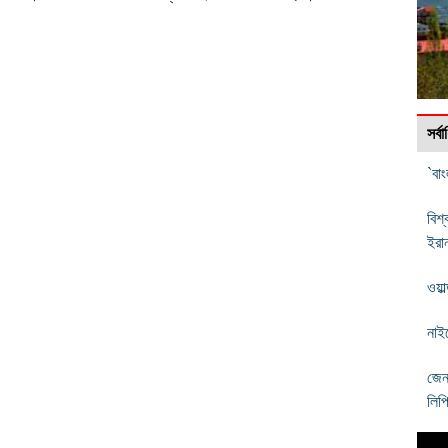
সর্
`বা
বিশ
ইরা
ওয়া
নাই
জেন
লিপ