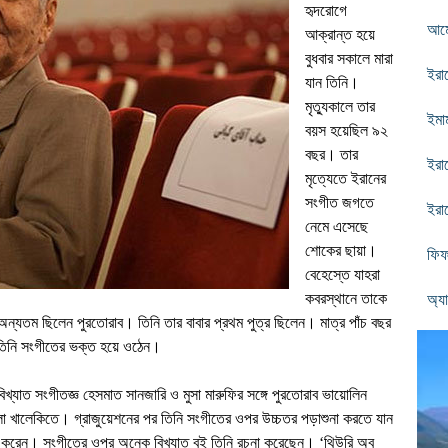
হৃদরোগে
আমে
আক্রান্ত হয়ে
বুধবার সকালে মারা
ইরা
যান তিনি।
মৃত্যুকালে তার
ইমা
বয়স হয়েছিল ৯২
বছ
র।
তার
ইরা
মৃত্যেতে ইরানের
সংগীত জগতে
ইরা
নেমে এসেছে
শোকের ছায়া।
ফিফা
বেহে
স্তে
যাহরা
কবরস্থানে তাকে
অ্যা
ন্যতম ছিলেন পুরতোরাব। তিনি তার বাবার প্রথম পুত্র ছিলেন। মাত্র পাঁচ বছর
 তিনি সংগীতের ভক্ত হয়ে ওঠেন।
্যাত সংগীতজ্ঞ হেসমাত সানজারি ও মুসা মারুফির সঙ্গে পুরতোরাব ভায়োলিন
্লা খালেকিতে। গ্রাজুয়েশনের পর তিনি সংগীতের ওপর উচ্চতর পড়াশুনা করতে যান
থাপন করেন। সংগীতের ওপর অনেক বিখ্যাত বই তিনি রচনা করেছেন।
‘
থিউরি অব