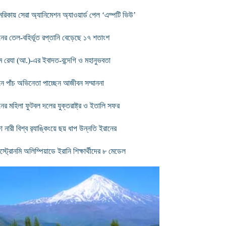
রিকায় সেরা অ্যানিমেশন অ্যাওয়ার্ড পেল ‘এম্পটি ভিউ’
নের তেল-বহির্ভূত রপ্তানি বেড়েছে ১৭ শতাংশ
ম রেযা (আ.)-এর ইবাদত-বন্দেগি ও মহানুভবতা
নে পাঁচ অভিনেতা পাচ্ছেন আজীবন সম্মাননা
নের মহিলা ফুটবল দলের যুক্তরাষ্ট্র ও ইতালি সফর
 নারী বিশ্ব র‌্যাঙ্কিংয়ে ছয় ধাপ উন্নতি ইরানের
স্ট্রোনমি অলিম্পিয়াডে ইরানি শিক্ষার্থীদের ৮ মেডেল