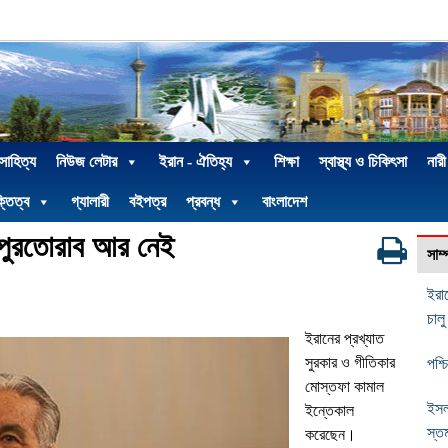
 সাহিত্য
নিউজ লেটার
ইরান - ঐতিহ্য
শিক্ষা
স্বাস্থ্য ও চিকিৎসা
নারী
্তিত্ব
গ্যালারী
বইপত্র
প্রবন্ধ
বাংলাদেশ
 পুরতোরাব আর নেই
সাম
ইরা
চালু
ইরানের প্রখ্যাত
সুরকার ও গীতিকার
পশ্
মোস্তফা কামাল
ইসল
ইন্তেকাল
স্ত
করেছেন।