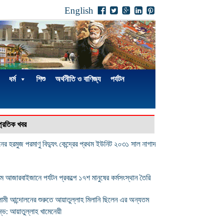
English
ধর্ম
শিশু
অর্থনীতি ও বাণিজ্য
পর্যটন
্প্রতিক খবর
নের হরমুজ পরমাণু বিদ্যুৎ কেন্দ্রের প্রথম ইউনিট ২০৩১ সাল নাগাদ
চিম আজারবাইজানে পর্যটন প্রকল্পে ১৭শ মানুষের কর্মসংস্থান তৈরি
ামী আন্দোলনের শুরুতে আয়াতুল্লাহ মিলানি ছিলেন এর অন্যতম
ম্ভ: আয়াতুল্লাহ খামেনেয়ী