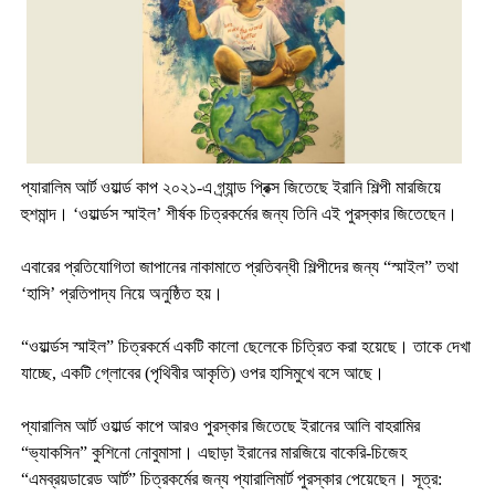
প্যারালিম আর্ট ওয়ার্ল্ড কাপ ২০২১-এ গ্র্যান্ড প্রিক্স জিতেছে ইরানি শিল্পী মারজিয়ে
হুশমান্দ। ‘ওয়ার্ল্ডস স্মাইল’ শীর্ষক চিত্রকর্মের জন্য তিনি এই পুরস্কার জিতেছেন।
এবারের প্রতিযোগিতা জাপানের নাকামাতে প্রতিবন্ধী শিল্পীদের জন্য “স্মাইল” তথা
‘হাসি’ প্রতিপাদ্য নিয়ে অনুষ্ঠিত হয়।
“ওয়ার্ল্ডস স্মাইল” চিত্রকর্মে একটি কালো ছেলেকে চিত্রিত করা হয়েছে। তাকে দেখা
যাচ্ছে, একটি গ্লোবের (পৃথিবীর আকৃতি) ওপর হাসিমুখে বসে আছে।
প্যারালিম আর্ট ওয়ার্ল্ড কাপে আরও পুরস্কার জিতেছে ইরানের আলি বাহরামির
“ভ্যাকসিন” কুশিনো নোবুমাসা। এছাড়া ইরানের মারজিয়ে বাকেরি-চিজেহ
“এমব্রয়ডারেড আর্ট” চিত্রকর্মের জন্য প্যারালিমার্ট পুরস্কার পেয়েছেন। সূত্র: