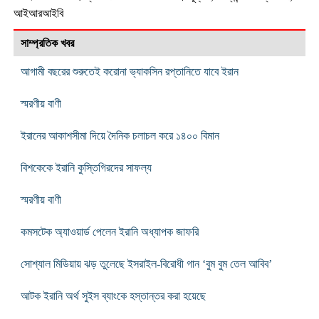
আইআরআইবি
সাম্প্রতিক খবর
আগামী বছরের শুরুতেই করোনা ভ্যাকসিন রপ্তানিতে যাবে ইরান
স্মরণীয় বাণী
ইরানের আকাশসীমা দিয়ে দৈনিক চলাচল করে ১৪০০ বিমান
বিশকেকে ইরানি কুস্তিগিরদের সাফল্য
স্মরণীয় বাণী
কমসটেক অ্যাওয়ার্ড পেলেন ইরানি অধ্যাপক জাফরি
সোশ্যাল মিডিয়ায় ঝড় তুলেছে ইসরাইল-বিরোধী গান ‘বুম বুম তেল আবিব’
আটক ইরানি অর্থ সুইস ব্যাংকে হস্তান্তর করা হয়েছে