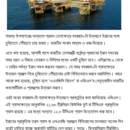
পারস্য উপসাগরের অন্যতম প্রধান তেলক্ষেত্র ফারজাদ-বি উন্নয়নে ইরানের সঙ্গে
চুক্তিতে পৌঁছাতে চায় ভারত। ভারতীয় সংবাদ মাধ্যম এ খবর দিয়েছে।
এতে বলা হয়েছে, আগামী মাসে ভারতীয় তেলমন্ত্রী ধর্মেন্দ্র প্রধানের ইরান সফরের
সময় হয়ত এ বিষয়ে তেহরান ও দিল্লির মধ্যে একটি চুক্তি হবে। এপ্রিলের ৬ থেকে
৭ তারিখ পর্যন্ত ইরান সফর করবেন প্রধান। সে সময় ফারজাদ-বি গ্যাসক্ষেত্র
উন্নয়ন প্রকল্প নিয়ে চুক্তিতে পৌঁছানোর চেষ্টা নিশ্চিতভাবে করবে নয়াদিল্লি। খবরে
আরো বলা হয়েছে, চুক্তি হলে ‘ওএনজিসি বিদেশ’ বা ওভিএল’র নেতৃত্বাধীন ভারতীয়
কনসোর্টিয়াম এ প্রকল্পের উন্নয়ন করবে।
এরই মধ্যে ফারজাদ-বি গ্যাসক্ষেত্র উন্নয়নে প্রস্তুতির কথা জানিয়েছে ওভিএল।
এই গ্যাসক্ষেত্রে আনুমানিক ২১.৬৮ ট্রিলিয়ন কিউবিক ফুট বা টিসিএফ প্রাকৃতিক
গ্যাস রয়েছে। এর মধ্যে অন্তত ১২.৮ টিসিএফ গ্যাস উত্তোলন করা যাবে।
ইরানের প্রাকৃতিক তরল গ্যাস বা এলএনজি প্রকল্পে বিনিয়োগের তৎপরতা অনেক দিন
ধরেই চালিয়ে যাচ্ছে জ্বালানি ঘাটতির দেশ ভারত। সূত্র: , ফিন্যান্সিয়াল ট্রিবিউন,