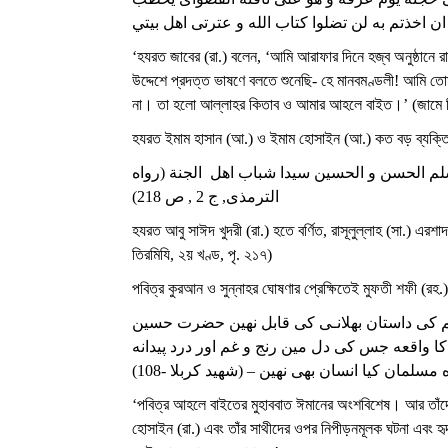
ن اخذتم به لن تضلوا كتاب الله و عترتى اهل بيتي
‘হযরত জাবের (রা.) বলেন, ‘আমি আরাফার দিনে হজ্ব অনুষ্ঠানে র
উদ্দেশে প্রদত্ত ভাষণে বলতে শুনেছি- হে মানবমণ্ডলী! আমি তো
না। তা হলো আল্লাহর কিতাব ও আমার আহলে বাইত।’ (জামে 
হযরত ইমাম হাসান (আ.) ও ইমাম হোসাইন (আ.) কত বড় ব্যক্ত
لم الحسن و الحسين سيدا شباب اهل الجنة (رواه
الترمذى, ج 2 , ص 218)
হযরত আবু সাঈদ খুদরী (রা.) হতে বর্ণিত, রাসূলুল্লাহ (সা.) এ
তিরমিযি, ২য় খণ্ড, পৃ. ২১৭)
পবিত্র কুরআন ও সুন্নাহর ঘোষণার প্রেক্ষিতেই মুফতী শফী (রহ.
م كى داستان بهلانـى كى قابل نهين حضرت حسين
( واقعه جس کی دل مين رنج و غم اور درد پيدانه
 مسلمان کيا انسان بهی نهين – (شهيد کربلا -108
‘পবিত্র আহলে বাইতের মুহাববাত ঈমানের অংশবিশেষ। আর তাঁদে
হোসাইন (রা.) এবং তাঁর সাথীদের ওপর নিপীড়নমূলক ঘটনা এবং হৃদ