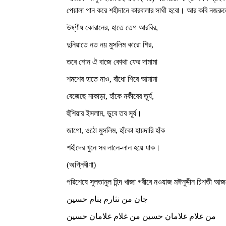
পেয়ালা পান করে শহীদানে কারবালার সাথী হবো। আর কবি নজরুল
উষ্ণীষ কোরানের, হাতে তেগ আরবির,
দুনিয়াতে নত নয় মুসলিম কারো শির,
তবে শোন ঐ বাজে কোথা ফের দামামা
শমশের হাতে নাও, বাঁধো শিরে আমামা
বেজেছে নাকাড়া, হাঁকে নকীবের তূর্য,
হুঁশিয়ার ইসলাম, ডুবে তব সূর্য।
জাগো, ওঠো মুসলিম, হাঁকো হায়দারি হাঁক
শহীদের খুনে সব লালে-লাল হয়ে যাক।
(অগ্নিবীণা)
পরিশেষে সুলতানুল হিন্দ খাজা গরীবে নওয়াজ মঈনুদ্দীন চিশতী আজ
جان من نثارم بنام حسين
من غلام غلامان حسين من غلام غلامان حسين