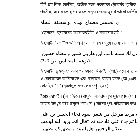
যিনি জাগতিক, মানসিক, আত্মিক সকল প্রকারের সৌন্দর্যের প্রতীক, স
প্রতীক, আর সকল যুগের সকল মানুষের জন্য নূর বা আলোকবর্তিক
ان الحسين مصباح الهدى و سفينة النجاة
‘হোসাইন হেদায়েতের আলোকবর্তিকা ও নাজাতের তরী’’
‘হোসাইন’ নামটিও অতি পবিত্র। এ নাম মানুষের দেয়া নয়। এ ন
و يقول لك سمه باسم ابن هارون شبير و معناه حسين
(نزهة ا لمجالس, ص 229)
‘হোসাইন জন্মগ্রহণ করার পর হযরত জিবরাইল (আ.) এসে বললেন :
ও মোবারকবাদ জানিয়েছেন এবং বলেছেন, হযরত হারুন (আ.)-এর ছেল
হোসাইন’’।’ (নুযহাতুল মাজালেস : পৃ. ২২৯)
ইমাম হোসাইন (আ.) ছিলেন রাসূলে আকরাম নূরে মুজাস্‌সাম (
আয়াত উদ্ধৃত করে রাসূলে পাক (সা.) তাঁদের পূত-পবিত্রতার কথা 
يه مرط مرحل من شعر اسود فجاء الحسن بن على
م جاء على فادخله ثم “قال انما يريد الله ليذهب
عنكم الرجس اهل البيت و يطهركم تطهيرا