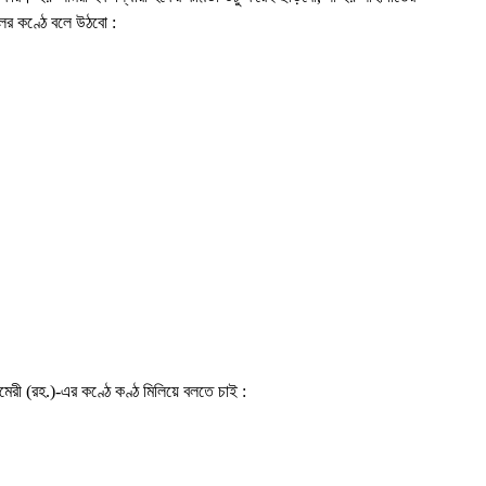
ের কণ্ঠে বলে উঠবো :
মেরী (রহ.)-এর কণ্ঠে কণ্ঠ মিলিয়ে বলতে চাই :