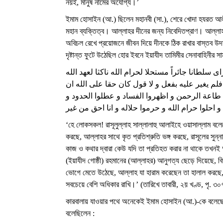
নয়ই, মানুষ নামের অযোগ্য।’
ইমাম হোসাইন (আ.) ছিলেন মহানবী (সা.), শেরে খোদা হযরত আ
মহান ব্যক্তিত্ব। আল্লাহর দীনের জন্য নিবেদিতপ্রাণ। আল্লা
অবিচল রেখে প্রয়োজনে জীবন দিয়ে দীনকে ঠিক রাখার বাস্তব 
দৃষ্টান্ত ফুটে উঠেছিল হোর ইবনে ইয়াযীদ তামিমীর সেনাবাহিনীর
سلطانا جائراً مستحلا لحرام الله ناكثا لعهد الله
فلم يغير عليه بفعل و لا قول كان حقا على الله ان
ا طاعة الرحمن و اظهروا الفساد و عطلوا الحدود و
و احلوا حرام الله و حرموا حلاله و انا احق من غير
‘হে লোকসকল! রাসূলুল্লাহ সাল্লালাহু আলাইহে ওয়াসাল্লাম বলে
করছে, আল্লাহর সাথে কৃত প্রতিশ্রুতি ভঙ্গ করছে, রাসূলের সুন্ন
কাজ ও কথার দ্বারা কেউ যদি তা প্রতিহত করার না থাকে তখনই 
(ইয়াযীদ গোষ্ঠী) রহমানের (আল্লাহর) আনুগত্য ছেড়ে দিয়েছে, বিপর
ভোগে মেতে উঠেছে, আল্লাহ যা হারাম করেছেন তা হালাল করছে, আ
সবচেয়ে বেশি অধিকার রাখি।’ (তারিখে তাবারী, ২য় খণ্ড, পৃ. ৩০
কারবালায় যাওয়ার পথে অনেকেই ইমাম হোসাইন (আ.)-কে বলেছ
বলেছিলেন :