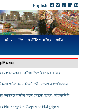
English
ধর্ম
শিশু
অর্থনীতি ও বাণিজ্য
পর্যটন
্প্রতিক খবর
িয়র ভারোত্তোলন চ্যাম্পিয়নশিপে ইরানের স্বর্ণ জয়
 নিদ্রায় শায়িত হলেন বিজ্ঞানী শহীদ মোহসেন ফাখরিজাদেহ
স্য উপসাগরে সামরিক মহড়া চালানো হয়েছে: আইআরজিসি
ন-রাশিয়া সাংস্কৃতিক ঐতিহ্য সহযোগিতা চুক্তি সই