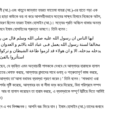
লী (আ.) এবং খাতুনে জান্নাত হযরত ফাতেমা যাহরা (আ.)-এর হাতে গড়া এক
হ ছাড়া কাউকে ভয় না করে আপসহীনভাবে সত্যের সাক্ষ্য হিসাবে নিজেকে অটল,
উদাহরণ ছিলেন হযরত ইমাম হোসাইন (আ.)। সত্যের প্রতি অবিচল থাকার অনন্য
 সামনে ইমাম হোসাইনের প্রদত্ত ভাষণে। তিনি বলেন :
ايها الناس ان رسول الله عليه صلى الله وسلم قال من راى 
مخالفا لسنة رسول الله يعمل فـى عباد الله بالاثم و العدوان 
يدخله مدخله، الا و ان هولاء قد لزموا طاعة الشيطان و تركو
استأثروا بالفئ 
ছেন, যে ব্যক্তি এমন অত্যাচারী শাসককে দেখবে যে আল্লাহর হারামকে হালাল
াতের খেলাফ করছে, আল্লাহর বান্দাদের সাথে গুনাহ্ ও শত্রুতাপূর্ণ কাজ করছে,
আল্লাহ তা’আলা যথাযথ ব্যবস্থা গ্রহণ করেন।’ তিনি বলেন : ‘সাবধান! ওরা
্যয় সৃষ্টি করেছে, আল্লাহর হদ বা সীমা বন্ধ করে দিয়েছে, বিনা পরিশ্রমে সম্পদ
র যা হালাল করেছেন তা হারাম করছে, এ ব্যবস্থাকে সম্পূর্ণ উল্টিয়ে দিতে আমিই
৭)
েন এ পথ বিপজ্জনক। আপনি বরং ফিরে যান। ইমাম হোসাইন (আ.) তাদের জবাবে