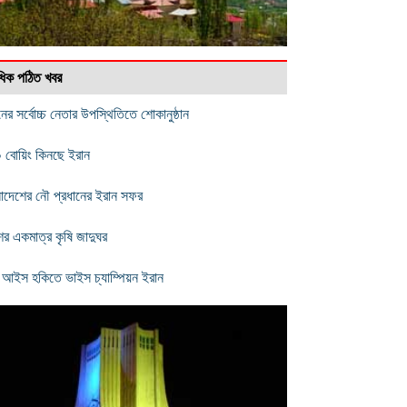
বাধিক পঠিত খবর
নের সর্বোচ্চ নেতার উপস্থিতিতে শোকানুষ্ঠান
 বোয়িং কিনছে ইরান
লাদেশের নৌ প্রধানের ইরান সফর
ের একমাত্র কৃষি জাদুঘর
ী আইস হকিতে ভাইস চ্যাম্পিয়ন ইরান