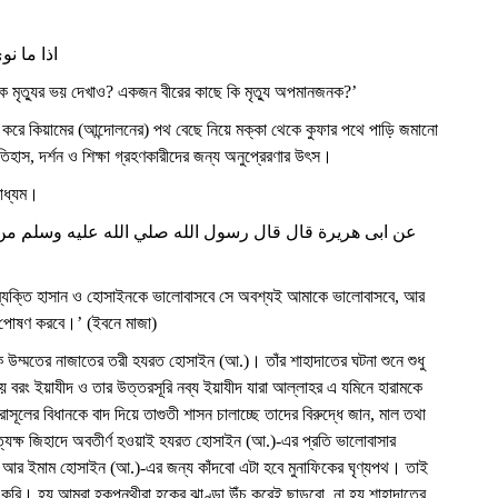
اذا ما ن
 মৃত্যুর ভয় দেখাও? একজন বীরের কাছে কি মৃত্যু অপমানজনক?’
 না করে কিয়ামের (আন্দোলনের) পথ বেছে নিয়ে মক্কা থেকে কুফার পথে পাড়ি জমানো
তিহাস, দর্শন ও শিক্ষা গ্রহণকারীদের জন্য অনুপ্রেরণার উৎস।
মাধ্যম।
عن ابى هريرة قال قال رسول الله صلي الله عليه وسلم من
, যে ব্যক্তি হাসান ও হোসাইনকে ভালোবাসবে সে অবশ্যই আমাকে ভালোবাসবে, আর
ষ পোষণ করবে।’ (ইবনে মাজা)
ম্মতের নাজাতের তরী হযরত হোসাইন (আ.)। তাঁর শাহাদাতের ঘটনা শুনে শুধু
নয় বরং ইয়াযীদ ও তার উত্তরসূরি নব্য ইয়াযীদ যারা আল্লাহর এ যমিনে হারামকে
সূলের বিধানকে বাদ দিয়ে তাগুতী শাসন চালাচ্ছে তাদের বিরুদ্ধে জান, মাল তথা
রত্যক্ষ জিহাদে অবতীর্ণ হওয়াই হযরত হোসাইন (আ.)-এর প্রতি ভালোবাসার
েবো আর ইমাম হোসাইন (আ.)-এর জন্য কাঁদবো এটা হবে মুনাফিকের ঘৃণ্যপথ। তাই
ি। হয় আমরা হকপন্থীরা হকের ঝাণ্ডা উঁচু করেই ছাড়বো, না হয় শাহাদাতের