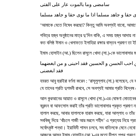
سامضى وما بالموت عار على الفتى
وى حقا و جاهد مسلما اذا ما نوى حقا و جاهد مسلما
‘আমাকে যেতে নিষেধ করছো? কিন্তু আমি অবশ্যই যাবো, আমাকে
পবিত্র হজ্ব অনুষ্ঠানের মাত্র দু’দিন বাকি, এ সময় হজ্ব আদায়
কত বলিষ্ঠ ঈমান ও খেলাফতে ইলাহিয়া রক্ষার বাস্তব প্রমাণ তা ই
ইমাম হোসাইন (আ.) ছিলেন রাসূলে খোদা (সা.)-কে ভালোবাসার 
 احب الحسن و الحسين فقد احبنى و من ابغضهما
فقد ابغضنى
হযরত আবু হুরাইরা বর্ণনা করেন : ‘রাসূলুল্লাহ (সা.) বলেছেন
যে তাদের প্রতি দুশমনী রাখবে, সে অবশ্যই আমার প্রতি বিদ্বে
আল কুরআনের আয়াত ও রাসূলে খোদা (সা.)-এর ঘোষণা মোতাবেক উ
ক্রন্দন বা আফসোস করাই তাঁর প্রতি ভালোবাসার প্রকৃত প্রমাণ 
হালাল করছে, আবার হালালকে হারাম করছে, যারা আল্লাহ ও তাঁর রা
সবকিছু দিয়ে ‘বাঁচলে গাজী আর মরলে শহীদ’ এ প্রত্যয় নিয়ে প্
সর্বোৎকৃষ্ট পন্থা। ইয়াযিদী শাসন চলবে, সব বাতিলকে মেনে ন
আজকে আসুন ইমাম হোসাইন (আ.)-এর মতো দীপ্ত শপথ গ্রহণ কর