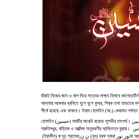
যাঁরাই নিজের জান ও মাল দিয়ে সত্যের সাক্ষ্য হিসাবে কালোত্তীর
আল্লাহু আকবার ধ্বনিতে যুগে যুগে কুফ্‌র, শির্‌ক তথা তাগুতের
শীর্ষে রয়েছে এবং থাকবে। ইমাম হোসাইন (আ.) কেয়ামত পর্যন্ত বা
হোসাইন (حسين) নামটির মাঝেই রয়েছে সুগভীর তাৎপর্য। حسي حسين শব্দের حح হরফ দিয়ে حسن (হুসন) বা সুন্দর, আকর্ষণীয়, দৃষ্টিনন্দন,
শ্রুতিমধুর, বাহ্যিক ও আত্মিক অনুকরণীয় ব্যক্তিত্ব বুঝায়। س(সীন) দ্বারা সাআদাত سعادت বা দৃঢ় প্রত্যয়, ي ي(ইয়া) দ্বারাيقين
(ইয়াকীন) বা দৃঢ় প্রত্যয়,ن ن (নূন) হরফ দ্বারা نور نورবা আলো ও জ্যোতি বুঝায়। অর্থাৎ حسين(হোসাইন) এমন সত্তা, এমন ব্যক্তিত্ব