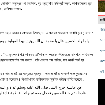
ৌভাগ্য-সমৃদ্ধির পথ নির্দেশক, দৃঢ় প্রত্যয়ীর সর্বশ্রেষ্ঠ নমুনা, আপসহীনতার মূর্ত
া। হাদীসের ভাষায়-
সর্
ইরা
ামও মহান আল্লাহ তা’আলা দিয়েছেন। এ প্রসঙ্গে আল্লামা নাসাফী (রহ.) বলেন :
১০০
ولما ولد الحسين قال يا محمد ان الله يهنيك بهذا المولود -
বাং
 ‘‘হে মুহাম্মদ (সা.) আল্লাহ তা’আলা এ নবজাত শিশুর জন্মে আপনাকে অভিবাদন
ের নামে তাঁর নাম রাখতে। তাঁর ছেলের নাম শাব্বির, যার আরবি অর্থ হয়
দেশ
নার
সা.)-এর আহলে বাইতের অন্যতম স্তম্ভ। আহলে বাইত সম্পর্কে আল কুরআনের
ঘোষণা করেছেন। বিশ্ববিখ্যাত হাদীসগ্রন্থ মুসলিম শরীফে বর্ণিত হয়েছে :
عن عائشة خرج النبى صلى الله عليه وسلم غداة و عل
فادخله ثم جاء الحسين فدخل معه ثم جائت فاطمة فادخلها ث