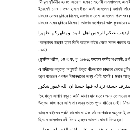
‘উম্মুল মু’মিনীন হযরত আয়েশা বলেন : মহানবী সাল্লাল্লাহু আ
ইয়েমেনী চাদর। তখন হাসান ইবনে আলী আসলেন। মহানবী তাঁকে
চাদরের ভেতর ঢুকিয়ে নিলেন, এরপর ফাতেমা আসলেন, পয়গম্বর
চাদরের মধ্যে ঢুকিয়ে নিলেন। তারপর মহাগ্রন্থ আল কুরআনের
له ليذهب عنكم الرجس اهل البيت و يطهركم تطهيرا
‘আল্লাহর ইচ্ছাই হলো তিনি আহলে বাইত থেকে সকল প্রকার অপবি
: ৩৩)
(মুসলিম শরীফ, ৫ম খণ্ড, পৃ. ১৮৮৩; ফতহুল কাদীর শওকানী, ৪র্থ
এ হাদীসের বক্তব্য অনুযায়ী উক্ত পাঁচজনকে চাদরের ভেতর ঢুকি
তুলে ধরেছেন একজন ঈমানদারের জন্য এটাই যথেষ্ট। মহান আল্
 يقترف حسنة نزد له فيها حسنا ان الله غفور شكور
‘হে রাসূল আপনি বলুন : আমি আমার দাওয়াতের জন্য তোমাদের ক
উত্তম কাজ করে আমি তার জন্য তাতে পুণ্য বাড়িয়ে দেই। নিশ্চয়ই
আহলে বাইতের প্রতি ভালোবাসা এবং তাঁদের পদাংক অনুসরণই সত
হিসাবে আল্লাহর নবী বিদায় হজ্বের ভাষণে ঘোষণা দিয়েছেন।
 حجته يوم عرفة و هو على ناقته القصواى يخطب