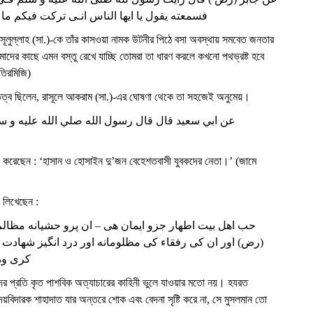
فسمعته يقول يا ايها الناس انـى تركت فيكم ما ا
াসূলুল্লাহ (সা.)-কে তাঁর কাসওয়া নামক উটনীর পিঠে বসা অবস্থায় সমবেত জনতার
মাদের কাছে এমন বস্তু রেখে যাচ্ছি তোমরা তা ধারণ করলে কখনো পথভ্রষ্ট হবে
তিরমিজি)
িত্ব ছিলেন, রাসূলে আকরাম (সা.)-এর ঘোষণা থেকে তা সহজেই অনুমেয়।
عن ابي سعيد قال قال رسول الله صلي الله عليه و س
রশাদ করেছেন : ‘হাসান ও হোসাইন দু’জন বেহেশতবাসী যুবকদের নেতা।’ (জামে
) লিখেছেন :
حب اهل بيت اطهار جزو ايمان هى – ان پرو حشيانه مظال
رض) اور ان كى رفقاء كى مظلومانه اور درد انگيز شهادت کا
کری وه)
র প্রতি কৃত পাশবিক অত্যাচারের কাহিনী ভুলে যাওয়ার মতো নয়। হযরত
য়বিদারক শাহাদাত যার অন্তরে শোক এবং বেদনা সৃষ্টি করে না, সে মুসলমান তো