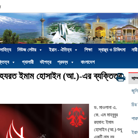
দ
 সাহিত্য
নিউজ লেটার
ইরান - ঐতিহ্য
শিক্ষা
স্বাস্থ্য ও চিকিৎসা
নারী
্তিত্ব
গ্যালারী
বইপত্র
প্রবন্ধ
বাংলাদেশ
তে হযরত ইমাম হোসাইন (আ.)-এর ব্যক্তিত্ব
সাম
জুন
চির
ড. মাওলানা এ.
কে. এম মাহবুবুর
পার
রহমান: ইমাম
হোসাইন (আ.) শুধু
ইরা
একটি নাম নয়,