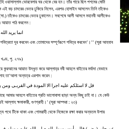
লাইহি ওয়াসাল্লাম ভোরবেলায় ঘর থেকে বের হন। তাঁর গায়ে ছিল পশমের মোটা
 এই বড় চাদরের ভেতর ঢুকিয়ে নিলেন, এরপর হোসাইন আসলেন তিনি তাঁকেও
 (সা.) তাঁকেও চাদরের ভেতর ঢুকালেন। সবশেষে আলী আসলে মহানবী আলীকেও
 এ আয়াত পাঠ করলেন :
انما يريد ال
ত্রতা দূর করবেন এবং তোমাদের সম্পূর্ণরূপে পবিত্র করবেন’।’’ (সূরা আহযাব
 খণ্ড, পৃ. ২৭৯)
য়ে কুরআনের আয়াত উদ্ধৃত করে আল্লাহ্‌র নবী আহলে বাইতের মর্যাদা যেভাবে
লাহ তা’আলা অন্যত্র এরশাদ করেন :
قل لا اسئلكم عليه اجرا الا المودة في القربـى ومن
াছে আমার আহলে বাইতের প্রতি ভালোবাসা ছাড়া অন্য কিছু চাই না। যে কেউ
 আল্লাহ ক্ষমাকারী, গুণগ্রাহী।’ (সূরা আশ্শুরা : ২৩)
্য পথে টিকে থাকা এবং গোমরাহী থেকে নিজেকে রক্ষা করার অন্যতম উপায়
عن جابر (رض ) قال رأيت رسول لله صلى الله عليه و سلم فـى