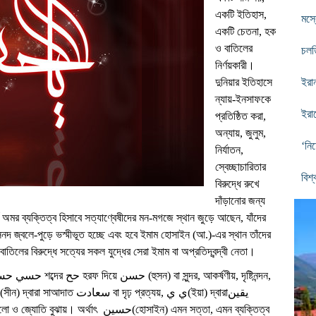
একটি ইতিহাস,
মস্ক
একটি চেতনা, হক
ও বাতিলের
চলত
নির্ণয়কারী।
দুনিয়ার ইতিহাসে
ইরা
ন্যায়-ইনসাফকে
ইরা
প্রতিষ্ঠিত করা,
অন্যায়, জুলুম,
‘নি
নির্যাতন,
স্বেচ্ছাচারিতার
বিশ্
বিরুদ্ধে রুখে
দাঁড়ানোর জন্য
্ণ অমর ব্যক্তিত্ব হিসাবে সত্যাণ্বেষীদের মন-মগজে স্থান জুড়ে আছেন, যাঁদের
 মসনদ জ্বলে-পুড়ে ভস্মীভূত হচ্ছে এবং হবে ইমাম হোসাইন (আ.)-এর স্থান তাঁদের
তিলের বিরুদ্ধে সত্যের সকল যুদ্ধের সেরা ইমাম বা অপ্রতিদ্বন্দ্বী নেতা।