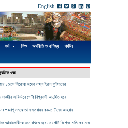
English
ধর্ম
শিশু
অর্থনীতি ও বাণিজ্য
পর্যটন
্প্রতিক খবর
য়ার ১৩তম শিরোপা জয়ের লক্ষ্য ইরান ফুটসালের
ম মাহদীর আবির্ভাবে গোটা বিশ্ববাসী আনন্দিত হবে
নের পরমাণু সমঝোতা বাস্তবায়ন করুন: চীনের আহ্বান
মাজ আদায়কারীকে মনে রাখতে হবে সে গোটা বিশ্বের মালিকের সঙ্গে