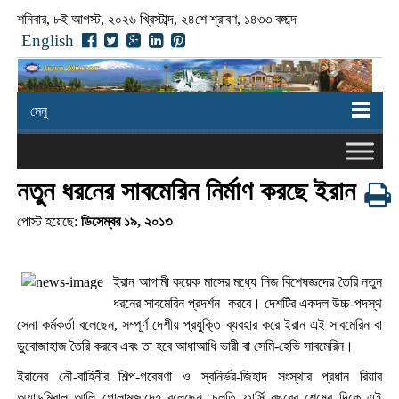
শনিবার, ৮ই আগস্ট, ২০২৬ খ্রিস্টাব্দ, ২৪শে শ্রাবণ, ১৪৩৩ বঙ্গাব্দ
English
মেনু
নতুন ধরনের সাবমেরিন নির্মাণ করছে ইরান
পোস্ট হয়েছে:
ডিসেম্বর ১৯, ২০১৩
ইরান আগামী কয়েক মাসের মধ্যে নিজ বিশেষজ্ঞদের তৈরি নতুন
ধরনের সাবমেরিন প্রদর্শন করবে। দেশটির একদল উচ্চ-পদস্থ
সেনা কর্মকর্তা বলেছেন, সম্পূর্ণ দেশীয় প্রযুক্তি ব্যবহার করে ইরান এই সাবমেরিন বা
ডুবোজাহাজ তৈরি করবে এবং তা হবে আধাআধি ভারী বা সেমি-হেভি সাবমেরিন।
ইরানের নৌ-বাহিনীর শিল্প-গবেষণা ও স্বনির্ভর-জিহাদ সংস্থার প্রধান রিয়ার
অ্যাডমিরাল আলি গোলামজাদেহ বলেছেন, চলতি ফার্সি বছরের শেষের দিকে এই