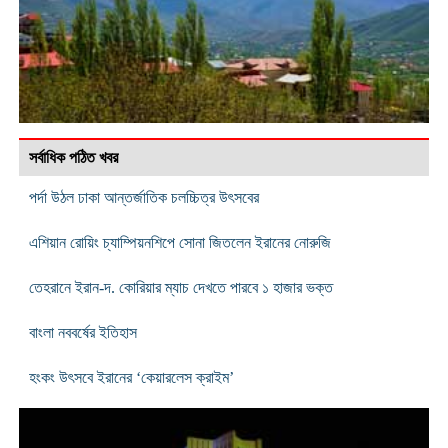
সর্বাধিক পঠিত খবর
পর্দা উঠল ঢাকা আন্তর্জাতিক চলচ্চিত্র উৎসবের
এশিয়ান রোয়িং চ্যাম্পিয়নশিপে সোনা জিতলেন ইরানের নোরুজি
তেহরানে ইরান-দ. কোরিয়ার ম্যাচ দেখতে পারবে ১ হাজার ভক্ত
বাংলা নববর্ষের ইতিহাস
হংকং উৎসবে ইরানের ‘কেয়ারলেস ক্রাইম’