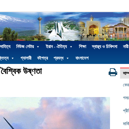
 সাহিত্য
নিউজ লেটার
ইরান - ঐতিহ্য
শিক্ষা
স্বাস্থ্য ও চিকিৎসা
নারী
্তিত্ব
গ্যালারী
বইপত্র
প্রবন্ধ
বাংলাদেশ
 বৈশ্বিক উষ্ণতা
সাম
কের
গমচ
প্রী
মার্