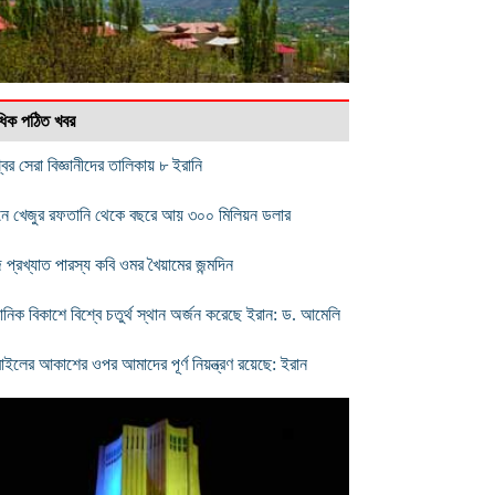
বাধিক পঠিত খবর
বের সেরা বিজ্ঞানীদের তালিকায় ৮ ইরানি
নে খেজুর রফতানি থেকে বছরে আয় ৩০০ মিলিয়ন ডলার
প্রখ্যাত পারস্য কবি ওমর খৈয়ামের জন্মদিন
্ঞানিক বিকাশে বিশ্বে চতুর্থ স্থান অর্জন করেছে ইরান: ড. আমেলি
াইলের আকাশের ওপর আমাদের পূর্ণ নিয়ন্ত্রণ রয়েছে: ইরান