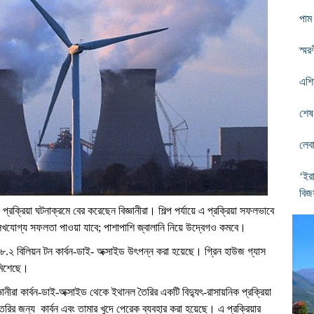
পাম
স্মর
এশি
শেষ 
লেব
‘ইর
বিজয
রক্রিয়া ঘটনাক্রমে বের করেছেন বিজ্ঞানীরা। শিল্প পর্যায়ে এ প্রক্রিয়া সফলভাবে
লেখযোগ্য সফলতা পাওয়া যাবে; পাশাপাশি জ্বালানি নিয়ে উদ্বেগও কমবে।
৩৮.২ বিলিয়ন টন কার্বন-ডাই- অক্সাইড উৎপন্ন করা হয়েছে। গ্রিন হাউজ গ্যাস
 মিশেছে।
িজ্ঞানীরা কার্বন-ডাই-অক্সাইড থেকে ইথানল তৈরির একটি বিদ্যুৎ-রাসায়নিক প্রক্রিয়া
রির জন্য কার্বন এবং তামার খুদে পেরেক ব্যবহার করা হয়েছে। এ প্রক্রিয়ার