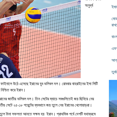
অনুর্ধ্ব
ইমা
মোহ
রাখ
বাং
এফআ
আন্ত
তুর
মেন্টের ফাইনালে উঠে এসেছে ইরানের যুব ভলিবল দল। রোববার বাহরাইনের ইসা সিটি
 নিশ্চিত করে ইরান।
 ইরানের জাতীয় ভলিবল দল। তিন সেটের ম্যাচে সবগুলিতেই জয় ছিনিয়ে নেয়
ৃতীয় সেটে ২৫-১৮ পয়েন্টের ব্যবধানে জয় তুলে নেয় ইরানের খেলোয়াড়রা।
ঘরে তুলে টানা সফলতা আনতে সক্ষম হয় ইরান। প্রাথমিক পর্বে দেশটি যথাক্রমে