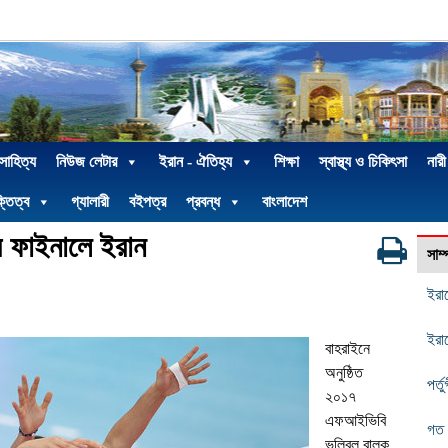
 সাহিত্য
নিউজ লেটার
ইরান - ঐতিহ্য
শিক্ষা
স্বাস্থ্য ও চিকিৎসা
নারী
্তিত্ব
গ্যালারী
বইপত্র
প্রবন্ধ
বাংলাদেশ
র ফাইনালে ইরান
সাম
ইরা
ইরা
বাহরাইনে
অনুষ্ঠিত
পর্
২০১৭
এফআইভিবি
গত 
ভলিবল বালক