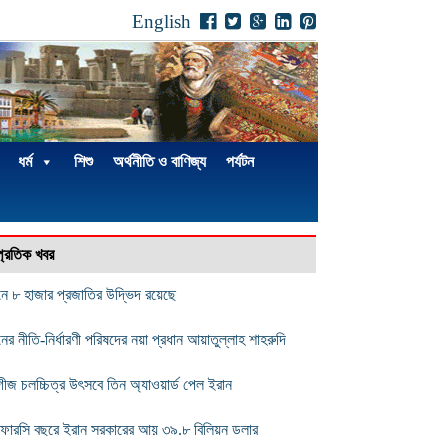
English
ধর্ম
শিশু
অর্থনীতি ও বাণিজ্য
পর্যটন
্প্রতিক খবর
নে ৮ হাজার প্রজাতির উদ্ভিদ রয়েছে
নের নীতি-নির্ধারণী পরিষদের নয়া প্রধান আয়াতুল্লাহ শাহরুদি
তুগীজ চলচ্চিত্র উৎসবে তিন অ্যাওয়ার্ড পেল ইরান
ফারসি বছরে ইরান সরকারের আয় ৩৯.৮ বিলিয়ন ডলার