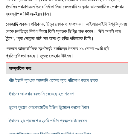
ইতালির প্রামাণ্যচলচ্চিত্র নির্মাতা লিয়া বেলত্রামি ও বুসান আন্তর্জাতিক প্রোগ্রাম
ব্যবস্থাপক কিইয়ঙ-ইয়ন কিম।
বেহজাদি একজন পরিচালক, চিত্র লেখক ও সম্পাদক। আইআরআইবি বিশ্ববিদ্যালয়
থেকে চলচ্চিত্র নির্মাণ বিষয়ে তিনি স্নাতক ডিগ্রি লাভ করেন। ‘উই অনলি লাভ
টুইস’, ‘দ্যা সেকেন্ড হার্ট’ সহ অসংখ্য ছবির পরিচালক তিনি।
তেহরান আন্তর্জাতিক স্বল্পদৈর্ঘ্য চলচ্চিত্র উৎসবে ১৯ দেশের ৬৩টি ছবি
প্রতিদ্বন্দ্বিতা করছে। সূত্র: তেহরান টাইমস।
সাম্প্রতিক খবর
পাঁচ ইরানি ব্যাংকে আমদানি তেলের ব্যয় পরিশোধ করবে ভারত
ইরানের জাফরান রফতানি বেড়েছে ২৫ শতাংশ
ডুয়াল-ফুয়েল লোকোমোটিভ ইঞ্জিন উন্মোচন করলো ইরান
ইরানের ২৪ প্রদেশে ৫২৬টি পর্যটন প্রকল্পের উদ্বোধন