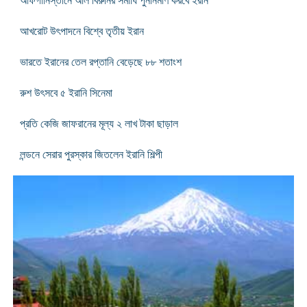
আফগানিস্তানে আল বিরুনির সমাধি পুনর্নির্মাণ করবে ইরান
আখরোট উৎপাদনে বিশ্বে তৃতীয় ইরান
ভারতে ইরানের তেল রপ্তানি বেড়েছে ৮৮ শতাংশ
রুশ উৎসবে ৫ ইরানি সিনেমা
প্রতি কেজি জাফরানের মূল্য ২ লাখ টাকা ছাড়াল
লন্ডনে সেরার পুরস্কার জিতলেন ইরানি শিল্পী