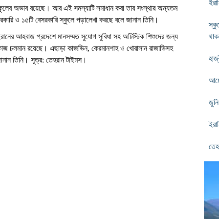
ইরান
্কুলের অভাব রয়েছে। আর এই সমস্যাটি সমাধান করা তার সংস্থার অন্যতম
২৫টি সরকারি ও ১৫টি বেসরকারি স্কুলে পড়ালেখা করছে বলে জানান তিনি।
স্ক
 ইরানের আহবাজ প্রদেশে মানসম্মত সুযোগ সুবিধা সহ অটিস্টিক শিশুদের জন্য
থাক
ণের কাজ চলমান রয়েছে। এছাড়া কাজভিন
,
কেরমানশাহ ও খোরাসান রাজাভিসহ
হাজ
ে জানান তিনি। সূত্র: তেহরান টাইমস।
আমের
জুন
ইরান
তেহ