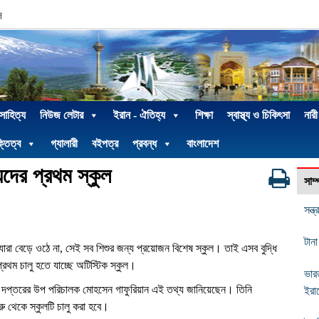
দ
 সাহিত্য
নিউজ লেটার
ইরান - ঐতিহ্য
শিক্ষা
স্বাস্থ্য ও চিকিৎসা
নারী
্তিত্ব
গ্যালারী
বইপত্র
প্রবন্ধ
বাংলাদেশ
েদের প্রথম স্কুল
সাম
সন্
টানা
যারা বেড়ে ওঠে না
,
সেই সব শিশুর জন্য প্রয়োজন বিশেষ স্কুল। তাই এসব বুদ্ধি
প্রথম চালু হতে যাচ্ছে অটিস্টিক স্কুল।
ভার
া দপ্তরের উপ পরিচালক মোহসেন গাফুরিয়ান এই তথ্য জানিয়েছেন। তিনি
ইরা
ুরু থেকে স্কুলটি চালু করা হবে।