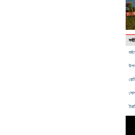
সর্
বর্
উপক
রোহ
সোলা
ইরা