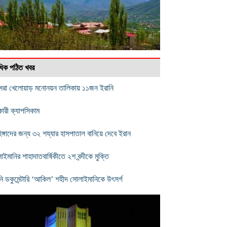
বাধিক পঠিত খবর
ষসেরা খেলোয়াড় মনোনয়ন তালিকায় ১১জন ইরানি
ারী ক্যাপসিকাম
িঙ্গাদের জন্য ৩২ শয্যার হাসপাতাল বানিয়ে দেবে ইরান
ইমানির শাহাদাতবার্ষিকীতে ২শ বন্দীকে মুক্তি
নি ডকুমেন্টারি ‘আকিল’ শহীদ সোলাইমানিকে উৎসর্গ