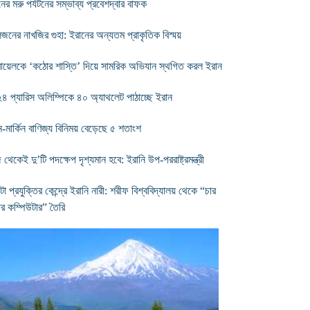
নের মরু পর্যটনের সম্ভাব্য প্রবেশদ্বার বাফক
িজনের নাখজির গুহা: ইরানের অন্যতম প্রাকৃতিক বিস্ময়
ায়েলকে ‘কঠোর শাস্তি’ দিয়ে সামরিক অভিযান স্থগিত করল ইরান
৪ প্যারিস অলিম্পিকে ৪০ অ্যাথলেট পাঠাচ্ছে ইরান
-মার্কিন বাণিজ্য বিনিময় বেড়েছে ৫ শতাংশ
েকেই দু’টি পদক্ষেপ দৃশ্যমান হবে: ইরানি উপ-পররাষ্ট্রমন্ত্রী
টা প্রযুক্তির কেন্দ্রে ইরানি নারী: শরীফ বিশ্ববিদ্যালয় থেকে “চার
ার কম্পিউটার” তৈরি