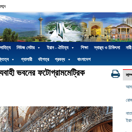
াব্দ
 সাহিত্য
নিউজ লেটার
ইরান - ঐতিহ্য
শিক্ষা
স্বাস্থ্য ও চিকিৎসা
নারী
্তিত্ব
গ্যালারী
বইপত্র
প্রবন্ধ
বাংলাদেশ
যবাহী ভবনের ফটোগ্রামমেট্রিক
সাম
আমা
রোজ
নাতা
ইরা