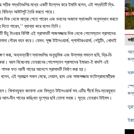
়ে সঠিক পদ্ধতিগুলির মধ্যে একটি উল্লেখ করে ইমামি বলেন, এই পদ্ধতিটি দ্বি-
সহ বিভিন্ন আউটপুট তৈরি করতে পারে।
ার সব দিক থেকে মাত্রা পেতে পারেন এবং ভবনের অজানা স্থানগুলি অনুসন্ধান করতে
 দিতে পারেন,’’ ব্যাখ্যা করে বলেন তিনি।
টি উঁচু টাওয়ার বিশিষ্ট এই প্রাসাদটি সাজসজ্জার দিক থেকে গোলেস্তান প্রাসাদের
সর্
গৌরব বহন করে। যেমন: সূক্ষ্ম টাইলওয়ার্ক, প্লাস্টারওয়ার্ক, পেইন্টিং, খোদাই
আমে
ক্ষণ করা, অভ্যন্তরীণ স্থানগুলির অনুভূমিক এবং উল্লম্ব সমতল ছবি, থ্রি-ডি
জন্
ি করা। বয়স বিবেচনায় তেহরানের গোলেস্তান প্রাসাদের ইমারত-ই বাদগি এই
তীয় শাসক ফত আলী শাহের আদেশে প্রাসাদটি নির্মাণ করা হয়।
ভ্র
বলেন, এই প্রকল্পে সকল মেঝে, দেয়াল, ছাদ এবং সাজসজ্জার ফটোগ্রামমেট্রিক
স্প
ত হল। খিলানযুক্ত জানালা এবং বিস্তৃত টাইলওয়ার্ক সহ এটির শীর্ষে দ্বি-স্তরযুক্ত
জন্
সের আল-দীন শাহের কাঙ্খিত দৃশ্যের ছবি তোলা সহজ। সূত্র: তেহরান টাইমস।
তুর
ইরা