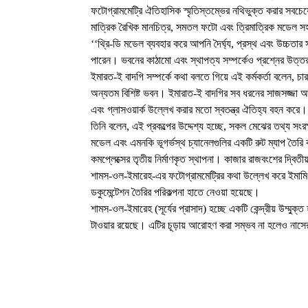
ফটোগ্রামমেট্রি ঐতিহাসিক স্মৃতিস্তম্ভের নথিভুক্ত করার সবচেয
মাত্রিক রৈখিক মানচিত্র, সমতল ফটো এবং ত্রিমাত্রিক মডেল 
‘‘থ্রি-ডি মডেল ব্যবহার করে আপনি দৈর্ঘ্য, প্রস্থ এবং উচ্চত
পারেন। ভবনের কাঠামো এবং স্থাপত্য সম্পর্কেও প্রশ্নের উত্তর
ইমারত-ই বাদগি সম্পর্কে কথা বলতে গিয়ে এই কর্মকর্তা বলেন, চার
অন্যতম বিশিষ্ট ভবন। ইমারাত-ই বাদগির সব ধরনের সাজসজ্জা আলাদা 
এবং গ্লাসওয়ার্ক উল্লেখ করার মতো স্বতন্ত্র ঐতিহ্য বহন করে।
তিনি বলেন, এই প্রকল্পের উদ্দেশ্য হচ্ছে, সকল মেঝের তথ্য সংর
মডেল এবং এমনকি ভূগর্ভস্থ চ্যানেলগুলির একটি রুট ম্যাপ তৈর
কমপ্লেক্সের তৃতীয় নির্মাণকৃত স্থাপনা। কাজার রাজবংশের দ্বি
শামস-ওল-ইমারেহ-এর ফটোগ্রামমেট্রির কথা উল্লেখ করে ইমামি 
ডকুমেন্টেশন তৈরির পরিকল্পনা হাতে নেওয়া হয়েছে।
শামস-ওল-ইমারেহ (সূর্যের প্রাসাদ) হচ্ছে একটি কেন্দ্রীয় উম্মুক্
টাওয়ার রয়েছে। এটির চূড়ায় আরোহণ করা সম্ভব না হলেও না