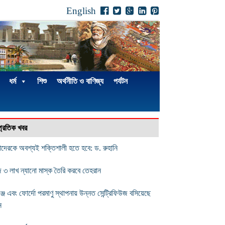
English
ধর্ম
শিশু
অর্থনীতি ও বাণিজ্য
পর্যটন
্প্রতিক খবর
দেরকে অবশ্যই শক্তিশালী হতে হবে: ড. রুহানি
 ৩ লাখ ন্যানো মাস্ক তৈরি করবে তেহরান
ঞ্জ এবং ফোর্দো পরমাণু স্থাপনায় উন্নত সেন্ট্রিফিউজ বসিয়েছে
ন