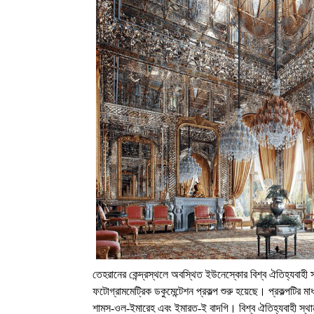
তেহরানের কেন্দ্রস্থলে অবস্থিত ইউনেস্কোর বিশ্ব ঐতিহ্যবাহী
ফটোগ্রামমেট্রিক ডকুমেন্টেশন প্রকল্প শুরু হয়েছে। প্রকল্পটি
শামস-ওল-ইমারেহ এবং ইমারত-ই বাদগি। বিশ্ব ঐতিহ্যবাহী স্থ