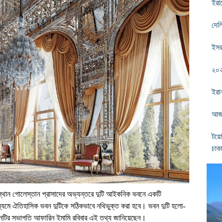
ইরা
দেল
ইসর
২০২
ইরান
আজ থ
টয়ো
চাক
 স্থান গোলেস্তান প্রাসাদের অভ্যন্তরে দুটি আইকনিক ভবনে একটি
র মাধ্যমে ঐতিহাসিক ভবন দুটিকে সঠিকভাবে নথিভুক্ত করা হবে। ভবন দুটি হলো-
ানটির সভাপতি আফারিন ইমামি রবিবার এই তথ্য জানিয়েছেন।