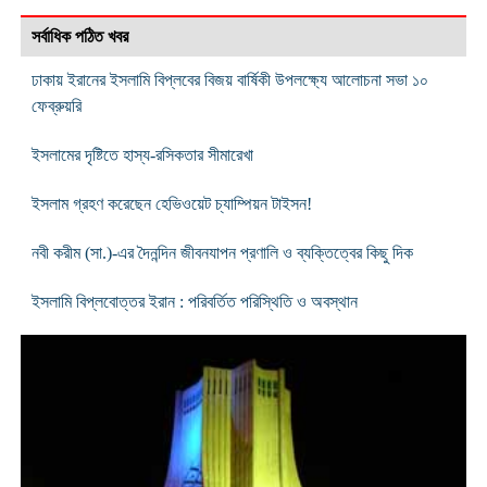
সর্বাধিক পঠিত খবর
ঢাকায় ইরানের ইসলামি বিপ্লবের বিজয় বার্ষিকী উপলক্ষ্যে আলোচনা সভা ১০
ফেব্রুয়রি
ইসলামের দৃষ্টিতে হাস্য-রসিকতার সীমারেখা
ইসলাম গ্রহণ করেছেন হেভিওয়েট চ্যাম্পিয়ন টাইসন!
নবী করীম (সা.)-এর দৈনন্দিন জীবনযাপন প্রণালি ও ব্যক্তিত্বের কিছু দিক
ইসলামি বিপ্লবোত্তর ইরান : পরিবর্তিত পরিস্থিতি ও অবস্থান