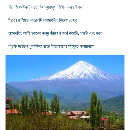
বিদেশি পর্যটক টানতে ভিসাব্যবস্থা শিথিল করল ইরান
ইরানে রাশিয়ার আরেকটি পারমাণবিক বিদ্যুৎ কেন্দ্র
রাষ্ট্রপতি: আমি ইরানের জন্য জীবন উৎসর্গ করেছি, করছি এবং করব
থ্রিডি মডেলে পুনর্নির্মিত হচ্ছে ইউনেসকো স্বীকৃত পাসারগাদে