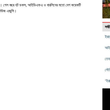
াভড’। গেল বছর হট ডকস, আইডিএফএ ও বারলিনের মতো বেশ কয়েকটি
নিউজ এজন্সি।
সর্
ইরা
আইআ
তেহর
সৌদ
‘ইর