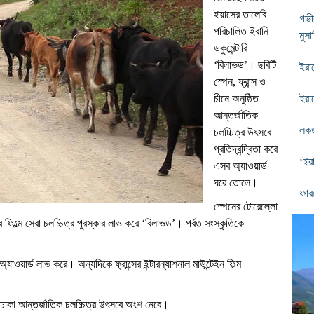
ইয়াসের তালেবি
গভী
পরিচালিত ইরানি
মুসা
ডকুমেন্টারি
‘বিলাভড’। ছবিটি
ইরা
স্পেন, ফ্রান্স ও
চীনে অনুষ্ঠিত
ইরান
আন্তর্জাতিক
লকডা
চলচ্চিত্র উৎসবে
প্রতিদ্বন্দ্বিতা করে
‘ইর
এসব অ্যাওয়ার্ড
ঘরে তোলে।
ফার
স্পেনের টোরেল্লো
ার ফিল্মে সেরা চলচ্চিত্র পুরস্কার লাভ করে ‘বিলাভড’। পর্বত সংস্কৃতিকে
 অ্যাওয়ার্ড লাভ করে। অন্যদিকে ফ্রান্সের ইন্টারন্যাশনাল মাউন্টেইন ফিল্ম
তম ঢাকা আন্তর্জাতিক চলচ্চিত্র উৎসবে অংশ নেবে।