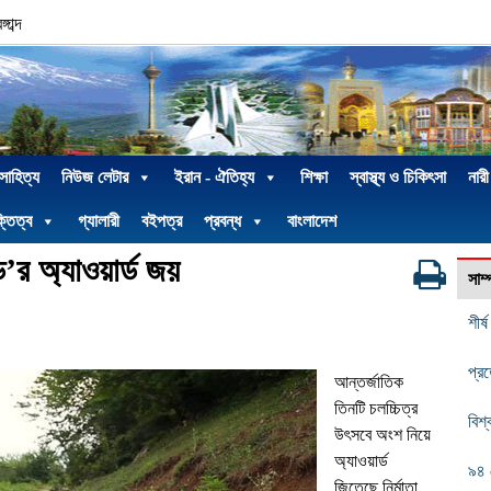
াব্দ
 সাহিত্য
নিউজ লেটার
ইরান - ঐতিহ্য
শিক্ষা
স্বাস্থ্য ও চিকিৎসা
নারী
্তিত্ব
গ্যালারী
বইপত্র
প্রবন্ধ
বাংলাদেশ
’র অ্যাওয়ার্ড জয়
সাম
শীর্
প্র
আন্তর্জাতিক
তিনটি চলচ্চিত্র
বিশ্
উৎসবে অংশ নিয়ে
অ্যাওয়ার্ড
৯৪ 
জিতেছে নির্মাতা