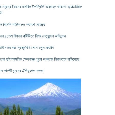
র সমুদ্রে ইরানের সামরিক উপস্থিতি অব্যাহত থাকবে: অ্যাডমিরাল
ভি
নে বিদেশি পর্যটক ৫০ শতাংশ বেড়েছে
ের ৪১তম বিপ্লব বার্ষিকীতে বিশ্ব নেতৃবৃন্দের অভিনন্দন
উন নয় বরং স্বাস্থ্যবিধি মেনে চলুন: রুহানি
ানের হাইপারসনিক ক্ষেপণাস্ত্র পুরো অঞ্চলের নিরাপত্তা বাড়িয়েছে’
সে কার্পেট বুননের ঐতিহ্যগত দক্ষতা