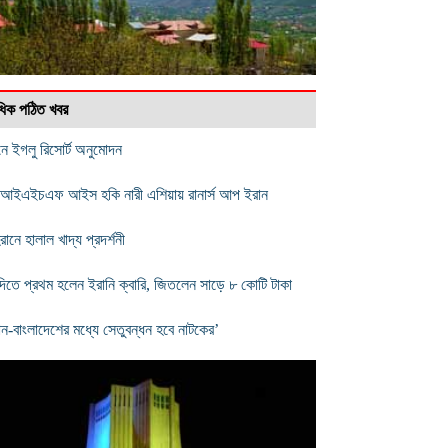
বাধিক পঠিত খবর
নে ইগলু রিসোর্ট অনুমোদন
ইএইচএফ আইস হকি নারী এশিয়ায় রানার্স আপ ইরান
ানে হালাল খাদ্য প্রদর্শনী
িতে প্রথম হলেন ইরানি ক্বারি, জিতলেন সাড়ে ৮ কোটি টাকা
ান-বাংলাদেশের মধ্যে সেতুবন্ধন হবে নাটকের’