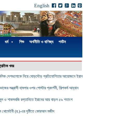
English
ধর্ম
শিশু
অর্থনীতি ও বাণিজ্য
পর্যটন
্প্রতিক খবর
চলিক দেশগুলোকে নিয়ে ঘোড়দৌড় প্রতিযোগিতার আয়োজনে ইরান
জের সন্ত্রাসী হামলার ওপর পোস্টার প্রদর্শনী, শিল্পকর্ম আহ্বান
ূল ও শাকসবজি রপ্তানিতে ইরানের আয় বাড়ল ৫৯ শতাংশ
ম খোমেইনী (র.)-এর দৃষ্টিতে কোরআন মজীদ