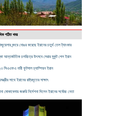
বাধিক পঠিত খবর
িজুয়েলার বন্দরে নোঙর করেছে ইরানের চতুর্থ তেল ট্যাংকার
কো আন্তর্জাতিক চলচ্চিত্র উৎসবে সেরার মুকুট পেল ইরান
৩ সিএএফএ নারী ফুটসাল চ্যাম্পিয়ন ইরান
মন্ত্রীর সাথে ইরানের রাষ্ট্রদূতের সাক্ষাৎ
না মোকাবেলায় জরুরি নির্দেশনা দিলেন ইরানের সর্বোচ্চ নেতা