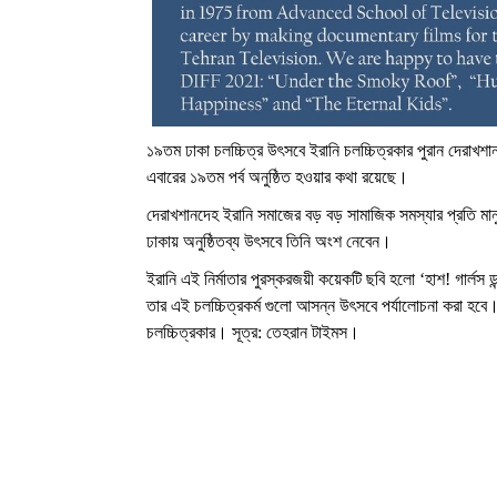
১৯তম ঢাকা চলচ্চিত্র উৎসবে ইরানি চলচ্চিত্রকার পুরান দেরাখশ
এবারের ১৯তম পর্ব অনুষ্ঠিত হওয়ার কথা রয়েছে।
দেরাখশানদেহ ইরানি সমাজের বড় বড় সামাজিক সমস্যার প্রতি ম
ঢাকায় অনুষ্ঠিতব্য উৎসবে তিনি অংশ নেবেন।
ইরানি এই নির্মাতার পুরস্করজয়ী কয়েকটি ছবি হলো ‘হাশ! গার্লস ডন্
তার এই চলচ্চিত্রকর্ম গুলো আসন্ন উৎসবে পর্যালোচনা করা হবে
চলচ্চিত্রকার। সূত্র: তেহরান টাইমস।