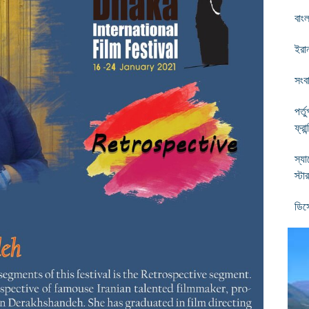
বাং
ইরা
সংবা
পর্
ফ্রান
স্য
স্টা
ডিস