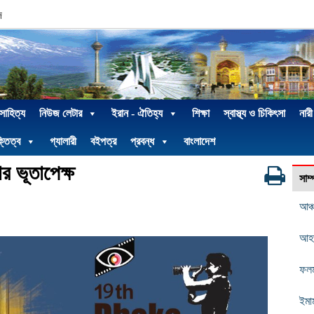
দ
 সাহিত্য
নিউজ লেটার
ইরান - ঐতিহ্য
শিক্ষা
স্বাস্থ্য ও চিকিৎসা
নারী
্তিত্ব
গ্যালারী
বইপত্র
প্রবন্ধ
বাংলাদেশ
ার ভূতাপেক্ষ
সাম
আঞ্
আহভা
ফলম
ইমা