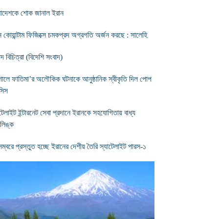
লাদেশকে শোক জানাল ইরান
ন কোয়ান্টাম ফিজিক্সে চমকপ্রদ অগ্রগতি অর্জন করছে : সালেহি
দ বিচিত্রা (বিদেশি সংবাদ)
তুগালে ফাতিমা’র অলৌকিক ঘটনাকে আনুষ্ঠানিক স্বীকৃতি দিল পোপ
্সিস
াটেলাইট ইন্টারনেট সেবা প্রদানে ইরানকে সহযোগিতায় বাধ্য
রলিঙ্ক
েম্বরে প্রস্তুত হচ্ছে ইরানের দেশীয় তৈরি স্যাটেলাইট পারস-১