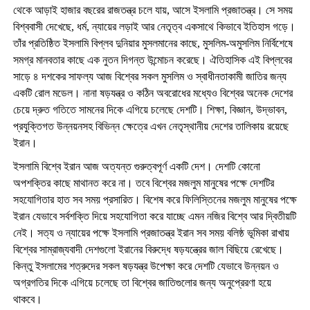
থেকে আড়াই হাজার বছরের রাজতন্ত্র চলে যায়, আসে ইসলামি প্রজাতন্ত্র। সে সময়
বিশ্ববাসী দেখেছে, ধর্ম, ন্যায়ের লড়াই আর নেতৃত্ব একসাথে কিভাবে ইতিহাস গড়ে।
তাঁর প্রতিষ্ঠিত ইসলামি বিপ্লব দুনিয়ার মুসলমানের কাছে, মুসলিম-অমুসলিম নির্বিশেষে
সমগ্র মানবতার কাছে এক নুতন দিগন্ত উন্মোচন করেছে। ঐতিহাসিক এই বিপ্লবের
সাড়ে ৪ দশকের সাফল্য আজ বিশ্বের সকল মুসলিম ও স্বাধীনতাকামী জাতির জন্য
একটি রোল মডেল। নানা ষড়যন্ত্র ও কঠিন অবরোধের মধ্যেও বিশ্বের অনেক দেশের
চেয়ে দ্রুত গতিতে সামনের দিকে এগিয়ে চলেছে দেশটি। শিক্ষা, বিজ্ঞান, উদ্ভাবন,
প্রযুক্তিগত উন্নয়নসহ বিভিন্ন ক্ষেত্রে এখন নেতৃস্থানীয় দেশের তালিকায় রয়েছে
ইরান।
ইসলামি বিশ্বে ইরান আজ অত্যন্ত গুরুত্বপূর্ণ একটি দেশ। দেশটি কোনো
অপশক্তির কাছে মাথানত করে না। তবে বিশ্বের মজলুম মানুষের পক্ষে দেশটির
সহযোগিতার হাত সব সময় প্রসারিত। বিশেষ করে ফিলিস্তিনের মজলুম মানুষের পক্ষে
ইরান যেভাবে সর্বশক্তি দিয়ে সহযোগিতা করে যাচ্ছে এমন নজির বিশ্বে আর দ্বিতীয়টি
নেই। সত্য ও ন্যায়ের পক্ষে ইসলামি প্রজাতন্ত্র ইরান সব সময় বলিষ্ঠ ভূমিকা রাখায়
বিশ্বের সাম্রাজ্যবাদী দেশগুলো ইরানের বিরুদ্ধে ষড়যন্ত্রের জাল বিছিয়ে রেখেছে।
কিন্তু ইসলামের শত্রুদের সকল ষড়যন্ত্র উপেক্ষা করে দেশটি যেভাবে উন্নয়ন ও
অগ্রগতির দিকে এগিয়ে চলেছে তা বিশ্বের জাতিগুলোর জন্য অনুপ্রেরণা হয়ে
থাকবে।