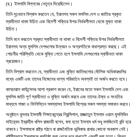
(র.) ইসলামি বিপ্লবের নেতৃত্ব দিয়েছিলেন।
তিনি দৃঢ়ভাবে বিশ্বাস করতেন যে, ইরানসহ সকল মসলিম দেশ ও জাতির প্রকৃত
স্বাধীনতা থাকা ‍উচিত এবং বিদেশী শক্তির উপর নির্ভরশীলতা থেকে মুক্ত থাকা
উচিত।
তিনি মনে করতেন প্রকৃত স্বাধীনতা না থাকা ও বিদেশী শক্তির উপর নির্ভরশীলতা
ইরানসহ অন্য মুসলিম দেশগুলোর উন্নয়ন ও অগ্রগতিকে বাধাগ্রস্ত করছে। এই
শোচনীয় পরিস্থিতি থেকে মুক্তি পেতে হলে ইসলামি দেশগুলোর স্বাধীনতা থাকা
প্রয়োজন।
তিনি বিশ্বাস করতেন যে, স্বাধীনতা এবং মুক্তি জাতিগুলোর মৌলিক অধিকারগুলির
মধ্যে একটি এবং তাদের নিজেদের ভাগ্য পরিবর্তনে অবশ্যই তা অর্জন করতে হবে।
কালচারাল কাউন্সেলর আশা প্রকাশ করেন যে, ইরানের মতো সকল ইসলামি দেশ এবং
মুসলিম জাতি পূর্ণ স্বাধীনতা ও মুক্তি অর্জন করবে এবং তাদের ঐক্য ও সংহতির
মাধ্যমে গাজা ও ফিলিস্তিন সমস্যাসহ ইসলামি বিশ্বের সকল সমস্যা সমাধান করবে।
অনুষ্ঠানে খুলনার ইসলামী শিক্ষাকেন্দ্রের প্রিন্সিপাল, হুজ্জাতুল ইসলাম ওয়াল মুসলিমিন
সাইয়্যেদ ইব্রাহীম খলিল রাজাভী বলেন, বলা হতো ইসলাম ধর্ম শুধু মসজিদেই বন্দি হয়ে
থাকবে। ইসলামকে রাষ্ট্র গঠনে বা রাজনৈতিক ভূমিকায় রাখার কোনো অবকাশ নেই।
রাষ্ট্রীয়ভাবে ইসলামকে প্রতিষ্ঠা করা থেকে দূরে রাখতেই এমনটি বলা হতো। কিন্তু