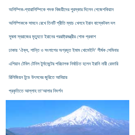
অলিম্পিক-প্যারালিম্পিকে পদক বিজয়ীদের পুরস্কার দিলেন পেজেশকিয়ান
অলিম্পিককে সামনে রেখে তিনটি প্রীতি ম্যাচ খেলবে ইরান বাস্কেটবল দল
সুষমা স্বরাজের মৃত্যুতে ইরানের পররাষ্ট্রমন্ত্রীর শোক প্রকাশ
ঢাকায় ‘ঐক্য, শান্তি ও সংলাপের অগ্রদূত ইমাম খোমেইনি’ শীর্ষক সেমিনার
এশিয়ান টেবিল টেনিস টুর্নামেন্টের পরিচালক নির্বাচিত হলেন ইরানি নারী রেফারি
রিলিজিয়ন টুডে উৎসবের জুরিতে আবিয়ার
প্রকৃতিতে আল্লাহ তা‘আলার নিদর্শন