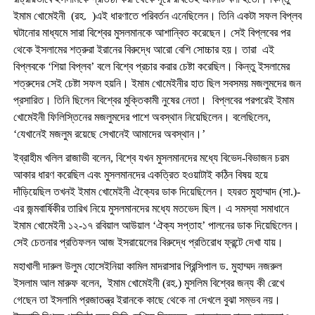
ইমাম খোমেইনী (রহ. )এই ধারণাতে পরিবর্তন এনেছিলেন। তিনি একটা সফল বিপ্লব
ঘটানোর মাধ্যমে সারা বিশ্বের মুসলমানকে আশান্বিত করেছেন। সেই বিপ্লবের পর
থেকে ইসলামের শত্রুরা ইরানের বিরুদ্ধে আরো বেশি সোচ্চার হয়। তারা এই
বিপ্লবকে ‘শিয়া বিপ্লব’ বলে বিশ্বে প্রচার করার চেষ্টা করেছিল। কিন্তু ইসলামের
শত্রুদের সেই চেষ্টা সফল হয়নি। ইমাম খোমেইনীর হাত ছিল সবসময় মজলুমদের জন
প্রসারিত। তিনি ছিলেন বিশ্বের মুক্তিকামী নুষের নেতা। বিপ্লবের পরপরেই ইমাম
খোমেইনী ফিলিস্তিনের মজলুমদের পাশে অবস্থান নিয়েছিলেন। বলেছিলেন,
‘যেখানেই মজলুম রয়েছে সেখানেই আমাদের অবস্থান।’
ইব্রাহীম খলিল রাজাভী বলেন, বিশ্বে যখন মুসলমানদের মধ্যে বিভেদ-বিভাজন চরম
আকার ধারণ করেছিল এবং মুসলমানদের একত্রিত হওয়াটাই কঠিন বিষয় হয়ে
দাঁড়িয়েছিল তখনই ইমাম খোমেইনী ঐক্যের ডাক দিয়েছিলেন। হযরত মুহাম্মাদ (সা.)-
এর জন্মবার্ষিকীর তারিখ নিয়ে মুসলমানদের মধ্যে মতভেদ ছিল। এ সমস্যা সমাধানে
ইমাম খোমেইনী ১২-১৭ রবিয়াল আউয়াল ‘ঐক্য সপ্তাহ’ পালনের ডাক দিয়েছিলেন।
সেই চেতনার প্রতিফলন আজ ইসরায়েলের বিরুদ্ধে প্রতিরোধ ফ্রন্টে দেখা যায়।
মহাখালী দারুল উলুম হোসেইনিয়া কামিল মাদরাসার প্রিন্সিপাল ড. মুহাম্মদ নজরুল
ইসলাম আল মারুফ বলেন, ইমাম খোমেইনী (রহ.) মুসলিম বিশ্বের জন্য কী রেখে
গেছেন তা ইসলামি প্রজাতন্ত্র ইরানকে কাছে থেকে না দেখলে বুঝা সম্ভব নয়।