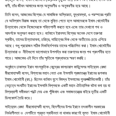
বাণী, তাঁর জীবন আমাদের জন্য অনুসরণীয় ও অনুকরণীয় হয়ে আছে।
তিনি বলেন, আজকের বিশ্বের যে সামাজিক অস্থিরতা, যুদ্ধাবস্থা, ও পরস্পরের প্রতি
যে অবিশ্বাস বিরাজ করছে তা থেকে মুক্তি পেতে হলে আমাদেরকে ইমাম খোমেইনীর
চিন্তাবোধ থেকে নিজেদেরকে শক্তিশালী করতে হবে এবেং তার দেখানো পথ ও
আদর্শকে অনুসরণ করতে হবে। বর্তমানে ইরানসহ বিশ্বের অনেক দেশে তরুণরা
স্বাধীন, তাদের চিন্তাভাবনা, চরিত্র, দায়িত্বের দিক থেকে অতীতের চেয়ে এগিয়ে
আছে। শুধু প্রয়োজন সঠিক দিকনির্দেশনায় তাদের পরিচালিত করা। ইমাম খোমেইনীর
চিন্তাধারা ও নীতিগুলো ভালোভাবে উপলদ্ধি করা তরুণদের জন্য পথ প্রদর্শনীয় হতে
পারে। আজকের এই দিনে তাঁর স্মৃতিকে শ্রদ্ধাভরে স্মরণ করছি।
অনুষ্ঠানে ঢাকাস্থ ইরান সাংস্কৃতিক কেন্দ্রের কালচারাল কাউন্সেলর সাইয়্যেদ রেজা
মীরমোহাম্মদী বলেন, বিপ্লবের মহান নেতা এবং ইসলামি প্রজাতন্ত্র ইরানের রূপকার
ইমাম খোমেইনী (রহ.) ছিলেন বর্তমান যুগে বিশুদ্ধ ইসলামের পুনরুজ্জীবিতকারী। তাঁর
নেতৃত্বে সংঘটিত ইরানের ইসলামি বিপ্লবকে একটি মহান ঐতিহাসিক ঘটনা বলা হয় যা
বিশ্বব্যাপী সমীকরণ পাল্টে দেয় এবং পুঁজিবাদ এবং সমাজতন্ত্রের বাইরে তৃতীয় একটি
ডিসকোর্স তৈরি করে।
সাইয়্যেদ রেজা মীরমোহাম্মদী বলেন, বিদেশীদের উপর ইরানে তৎকালীন সরকারের
নির্ভরশীলতা ও দেশটিতে প্রকৃত স্বাধীনতা না থাকার কারণেই মূলত ইমাম খোমেইনী