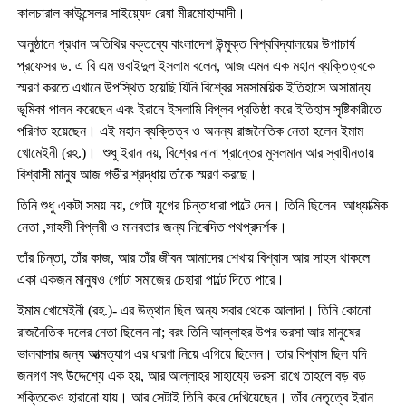
কালচারাল কাউন্সেলর সাইয়্যেদ রেযা মীরমোহাম্মাদী।
অনুষ্ঠানে প্রধান অতিথির বক্তব্যে বাংলাদেশ উন্মুক্ত বিশ্ববিদ্যালয়ের উপাচার্য
প্রফেসর ড. এ বি এম ওবাইদুল ইসলাম বলেন, আজ এমন এক মহান ব্যক্তিত্বকে
স্মরণ করতে এখানে উপস্থিত হয়েছি যিনি বিশ্বের সমসাময়িক ইতিহাসে অসামান্য
ভূমিকা পালন করেছেন এবং ইরানে ইসলামি বিপ্লব প্রতিষ্ঠা করে ইতিহাস সৃষ্টিকারীতে
পরিণত হয়েছেন। এই মহান ব্যক্তিত্ব ও অনন্য রাজনৈতিক নেতা হলেন ইমাম
খোমেইনী (রহ.)। শুধু ইরান নয়, বিশ্বের নানা প্রান্তের মুসলমান আর স্বাধীনতায়
বিশ্বাসী মানুষ আজ গভীর শ্রদ্ধায় তাঁকে স্মরণ করছে।
তিনি শুধু একটা সময় নয়, গোটা যুগের চিন্তাধারা পাল্টে দেন। তিনি ছিলেন আধ্যাত্মিক
নেতা ,সাহসী বিপ্লবী ও মানবতার জন্য নিবেদিত পথপ্রদর্শক।
তাঁর চিন্তা, তাঁর কাজ, আর তাঁর জীবন আমাদের শেখায় বিশ্বাস আর সাহস থাকলে
একা একজন মানুষও গোটা সমাজের চেহারা পাল্টে দিতে পারে।
ইমাম খোমেইনী (রহ.)- এর উত্থান ছিল অন্য সবার থেকে আলাদা। তিনি কোনো
রাজনৈতিক দলের নেতা ছিলেন না; বরং তিনি আল্লাহর উপর ভরসা আর মানুষের
ভালবাসার জন্য আত্মত্যাগ এর ধারণা নিয়ে এগিয়ে ছিলেন। তার বিশ্বাস ছিল যদি
জনগণ সৎ উদ্দেশ্যে এক হয়, আর আল্লাহর সাহায্যে ভরসা রাখে তাহলে বড় বড়
শক্তিকেও হারানো যায়। আর সেটাই তিনি করে দেখিয়েছেন। তাঁর নেতৃত্বে ইরান