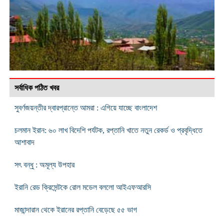
সর্বাধিক পঠিত খবর
সুবর্ণজয়ন্তীর দ্বারপ্রান্তে আমরা : এগিয়ে যাচ্ছে বাংলাদেশ
চলমান ইরান: ৬০ লাখ বিদেশি পর্যটক, রপ্তানি খাতে নতুন রেকর্ড ও প্রবৃদ্ধিতে
আশাবাদ
সৎ বন্ধু : অমূল্য উপহার
ইরানি রেড ক্রিসেন্টকে রোল মডেল বললো আইএফআরসি
মাজান্দারান থেকে ইরানের রপ্তানি বেড়েছে ৫৫ ভাগ