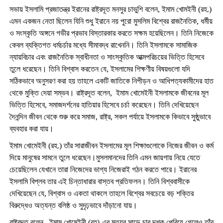
সভায় ইসলামি প্রজাতন্ত্র ইরানের রাষ্ট্রদূত মনসুর চাভুশি বলেন, ইমাম খোমইনী (রহ.)
এমন একজন নেতা ছিলেন যিনি শুধু ইরানে নয় পুরো মুসলিম বিশ্বের রাজনৈতিক, ধর্মীয়
ও সংস্কৃতি অঙ্গনে গভীর প্রভাব বিস্তারকার করতে সক্ষম হয়েছিলেন। তিনি নিজেকে
কেবল ব্যক্তিগত ধর্মচর্চার মধ্যে সীমাবদ্ধ রাখেননি। তিনি ইসলামকে সামাজিক
ন্যায়বিচার এবং রাজনৈতিক স্বাধীনতা ও সাংস্কৃতিক আত্মপরিচয়ের ভিত্তি হিসেবে
তুলে ধরেছেন। তিনি বিশ্বাস করতেন যে, ইসলামের শিক্ষণীয় বিষয়গুলো যদি
সঠিকভাবে অনুসরণ করা হয় তাহলে একটি জাতিকে নিপীড়ন ও আধিপত্যকামীদের হাত
থেকে মুক্তি দেয়া সম্ভব। রাষ্ট্রদূত বলেন, ইমাম খোমেইনী ইসলামকে জীবনের মূল
ভিত্তি হিসেবে, সমাজদর্শনের হাতিয়ার হিসেবে চর্চা করেছেন। তিনি দেখিয়েছেন
দৈনন্দিন জীবন থেকে শুরু করে সমাজ, রাষ্ট্র, সকল পর্যায়ে ইসলামকে কিভাবে সুষ্ঠুভাবে
ব্যবহার করা যায়।
ইমাম খোমেইনী (রহ.) তাঁর সারাজীবন ইসলামের মূল শিক্ষাগুলোকে নিজের জীবন ও কর্ম
দিয়ে মানুষের সামনে তুলে ধরেছেন।মুসলমানদের তিনি এমন জায়গায় নিয়ে যেতে
চেয়েছিলেন যেখানে তারা নিজেদের ভাগ্য নিজেরাই গঠন করতে পারে। ইরানের
ইসলামি বিপ্লব তার এই চিন্তাধারার বাস্তব প্রতিফলন। তিনি বিশ্ববাসীকে
দেখিয়েছেন যে, বিশ্বাস ও একতা থাকলে তাহলে বিশ্বের সবচেয়ে বড় শক্তির
বিরুদ্ধেও অত্যন্ত বলিষ্ঠ ও সুদৃঢ়ভাবে দাঁড়ানো যায়।
রাষ্ট্রদূত বলেন, ইমাম খোমেইনী (রহ)-এর মৃত্যুর সাড়ে চার দশক পেরিয়ে গেলেও তাঁর