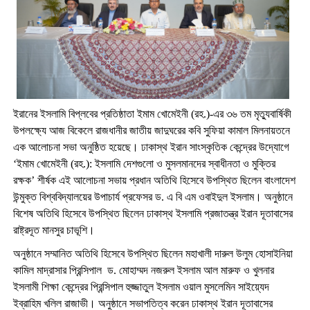
ইরানের ইসলামি বিপ্লবের প্রতিষ্ঠাতা ইমাম খোমেইনী (রহ.)-এর ৩৬ তম মৃত্যুবার্ষিকী
উপলক্ষ্যে আজ বিকেলে রাজধানীর জাতীয় জাদুঘরের কবি সুফিয়া কামাল মিলনায়তনে
এক আলোচনা সভা অনুষ্ঠিত হয়েছে। ঢাকাস্থ ইরান সাংস্কৃতিক কেন্দ্রের উদ্যোগে
‘ইমাম খোমেইনী (রহ.): ইসলামি দেশগুলো ও মুসলমানদের স্বাধীনতা ও মুক্তির
রক্ষক’ শীর্ষক এই আলোচনা সভায় প্রধান অতিথি হিসেবে উপস্থিত ছিলেন বাংলাদেশ
উন্মুক্ত বিশ্ববিদ্যালয়ের উপাচার্য প্রফেসর ড. এ বি এম ওবাইদুল ইসলাম। অনুষ্ঠানে
বিশেষ অতিথি হিসেবে উপস্থিত ছিলেন ঢাকাস্থ ইসলামি প্রজাতন্ত্র ইরান দূতাবাসের
রাষ্ট্রদূত মানসুর চাভূশি।
অনুষ্ঠানে সম্মানিত অতিথি হিসেবে উপস্থিত ছিলেন মহাখালী দারুল উলুম হোসাইনিয়া
কামিল মাদ্রাসার প্রিন্সিপাল ড. মোহাম্মদ নজরুল ইসলাম আল মারুফ ও খুলনার
ইসলামী শিক্ষা কেন্দ্রের প্রিন্সিপাল হুজ্জাতুল ইসলাম ওয়াল মুসলেমিন সাইয়্যেদ
ইব্রাহিম খলিল রাজাভী। অনুষ্ঠানে সভাপতিত্ব করেন ঢাকাস্থ ইরান দূতাবাসের