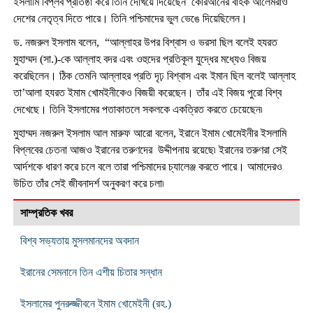
ইসলামি বিপ্লব প্রতিষ্ঠা করে তিনি দেখিয়ে দিয়েছেন কোরআনের বাহক আলেমরাও
দেশের নেতৃত্ব দিতে পারে। তিনি পশ্চিমাদের ভুল ভেঙে দিয়েছিলেন।
ড. নজরুল ইসলাম বলেন, “আল্লাহর উপর বিশ্বাস ও ভরসা ছিল বলেই হযরত
মুহাম্মদ (সা.)-কে আল্লাহ বদর এবং ওহুদের প্রতিকূল যুদ্ধের মধ্যেও বিজয়
করেছিলেন। ঠিক তেমনি আল্লাহর প্রতি দৃঢ় বিশ্বাস এবং ইমান ছিল বলেই আল্লাহ
তা’আলা হযরত ইমাম খোমইনীকেও বিজয়ী করেছেন। তাঁর এই বিজয় পুরো বিশ্ব
দেখেছে। তিনি ইসলামের পতাকাতলে সকলকে একত্রিত করতে চেয়েছেন৷
মুহাম্মদ নজরুল ইসলাম আল মারুফ আরো বলেন, ইরানে ইমাম খোমেইনীর ইসলামি
বিপ্লবের চেতনা আজও ইরানের তরুণদের উদ্দীপনায় রয়েছে৷ ইরানের তরুণরা সেই
আর্দশকে ধারণ করে চলে বলে তারা পশ্চিমাদের চ্যালেঞ্জ করতে পারে। আমাদেরও
উচিত তাঁর সেই জীবনাদর্শ অনুকরণ করে চলা৷
সাম্প্রতিক খবর
বিশ্ব সভ্যতায় মুসলমানদের অবদান
ইরানের সেমনানে তিন এশীয় চিতার সন্ধান
ইসলামের পুনরুজ্জীবনে ইমাম খোমেইনী (রহ.)