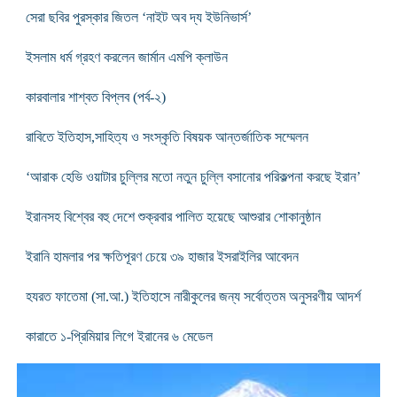
সেরা ছবির পুরস্কার জিতল ‘নাইট অব দ্য ইউনিভার্স’
ইসলাম ধর্ম গ্রহণ করলেন জার্মান এমপি ক্লাউন
কারবালার শাশ্বত বিপ্লব (পর্ব-২)
রাবিতে ইতিহাস,সাহিত্য ও সংস্কৃতি বিষয়ক আন্তর্জাতিক সম্মেলন
‘আরাক হেভি ওয়াটার চুল্লির মতো নতুন চুল্লি বসানোর পরিকল্পনা করছে ইরান’
ইরানসহ বিশ্বের বহু দেশে শুক্রবার পালিত হয়েছে আশুরার শোকানুষ্ঠান
ইরানি হামলার পর ক্ষতিপূরণ চেয়ে ৩৯ হাজার ইসরাইলির আবেদন
হযরত ফাতেমা (সা.আ.) ইতিহাসে নারীকুলের জন্য সর্বোত্তম অনুসরণীয় আদর্শ
কারাতে ১-প্রিমিয়ার লিগে ইরানের ৬ মেডেল