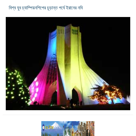
বিশ্ব যুব চ্যাম্পিয়নশিপের চূড়ান্ত পর্বে ইরানের নবি