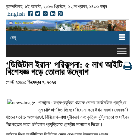
বৃহস্পতিবার, ৬ই আগস্ট, ২০২৬ খ্রিস্টাব্দ, ২২শে শ্রাবণ, ১৪৩৩ বঙ্গাব্দ
English
মেনু
‘ডিজিটাল ইরান’ পরিকল্পনা: ৫ লাখ আইটি
বিশেষজ্ঞ গড়ে তোলার উদ্যোগ
পোস্ট হয়েছে:
ডিসেম্বর ৭, ২০২৫
পার্সটুডে : তথ্যপ্রযুক্তি খাতকে দেশের অর্থনৈতিক প্রবৃদ্ধির
মূল চালিকাশক্তি হিসেবে বিবেচনা করে ইরান সরকার বেসরকারি
খাতের সর্বোচ্চ অংশগ্রহণ, বিনিয়োগ–বাধা দূরীকরণ এবং কৃত্রিম বুদ্ধিমত্তা ও সাইবার
নিরাপত্তার মতো উদীয়মান প্রযুক্তিতে কেন্দ্রীয় মনোযোগ দিচ্ছে।
বর্তমানে বিশ্ব অর্থনীতিতে ডিজিটাল সেক্টর দেশগুলোর উন্নয়নের প্রধান