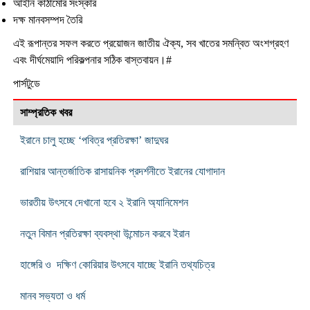
আইনি কাঠামোর সংস্কার
দক্ষ মানবসম্পদ তৈরি
এই রূপান্তর সফল করতে প্রয়োজন জাতীয় ঐক্য, সব খাতের সমন্বিত অংশগ্রহণ
এবং দীর্ঘমেয়াদি পরিকল্পনার সঠিক বাস্তবায়ন।#
পার্সটুডে
সাম্প্রতিক খবর
ইরানে চালু হচ্ছে ‘পবিত্র প্রতিরক্ষা’ জাদুঘর
রাশিয়ার আন্তর্জাতিক রাসায়নিক প্রদর্শনীতে ইরানের যোগাদান
ভারতীয় উৎসবে দেখানো হবে ২ ইরানি অ্যানিমেশন
নতুন বিমান প্রতিরক্ষা ব্যবস্থা উন্মোচন করবে ইরান
হাঙ্গেরি ও দক্ষিণ কোরিয়ার উৎসবে যাচ্ছে ইরানি তথ্যচিত্র
মানব সভ্যতা ও ধর্ম