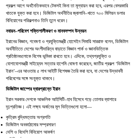
প্রকল্প আগে অর্থনৈতিকভাবে টেকসই কিনা তা মূল্যায়ন করা হবে, এরপর বেসরকারি
খাতকে যুক্ত করা হবে। ডিজিটাল অর্থনীতির জ্বালানি–খাতে ৭০০ মিলিয়ন ডলার
বিনিয়োগের পরিকল্পনাও তিনি তুলে ধরেন।
নবায়ন–
পরিবেশ শক্তিশালীকরণ ও মানবসম্পদ উন্নয়ন
ইরানের বিজ্ঞান, গবেষণা ও প্রযুক্তিমন্ত্রী হোসেইন সিমায়ি সাররাফ বলেন, ডিজিটাল
অর্থনীতিতে দেশের অংশীদারিত্ব বাড়াতে বিজ্ঞান পার্ক ও জ্ঞানভিত্তিক
প্রতিষ্ঠানগুলোকে বিশেষ ভূমিকা রাখতে হবে। এদিকে, তথ্যপ্রযুক্তি ও
যোগাযোগমন্ত্রী সাইয়্যেদ সত্তার হাশেমি ঘোষণা করেছেন, জাতীয় প্রকল্প ‘ডিজিটাল
ইরান’–এর আওতায় ৫ লাখ আইটি বিশেষজ্ঞ তৈরি করা হবে, যা দেশের উদ্ভাবনী
পরিবেশের সঙ্গে সংযুক্ত থাকবে।
ডিজিটাল জাম্পের দ্বারপ্রান্তে ইরান
ইরান সরকার দেশকে আঞ্চলিক আইসিটি–হাব হিসেবে গড়ে তোলার ব্যাপারে
দৃঢ়প্রতিজ্ঞ। এই লক্ষ্য অর্জনের মূল ভিত্তিগুলো হলো—
কৃত্রিম বুদ্ধিমত্তায় অগ্রগতি
ডিজিটাল অবকাঠামোর সম্প্রসারণ
দেশি ও বিদেশি বিনিয়োগ আকর্ষণ