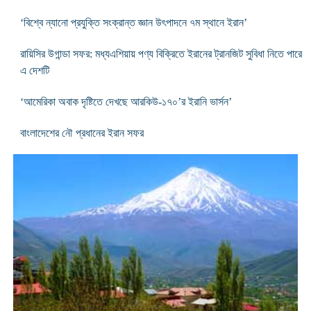
‘বিশ্বে ন্যানো প্রযুক্তি সংক্রান্ত জ্ঞান উৎপাদনে ৭ম স্থানে ইরান’
রায়িসির উগান্ডা সফর: মধ্যএশিয়ায় পণ্য বিক্রিতে ইরানের ট্রানজিট সুবিধা নিতে পারে
এ দেশটি
‘আমেরিকা অবাক দৃষ্টিতে দেখছে আরকিউ-১৭০’র ইরানি ভার্সন’
বাংলাদেশের নৌ প্রধানের ইরান সফর