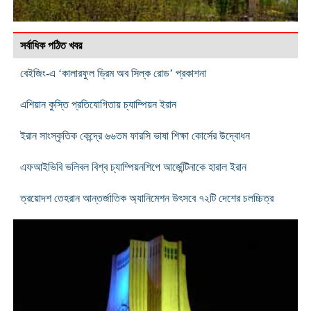
সর্বাধিক পঠিত খবর
বেইজিং-এ ‘কালারফুল ড্রিম অব সিল্ক রোড’ প্রকাশনা
এশিয়ান কুস্তি প্রতিযোগিতায় চ্যাম্পিয়ন ইরান
ইরান সাংস্কৃতিক কেন্দ্রে ৬৬তম ফারসি ভাষা শিক্ষা কোর্সের উদ্বোধন
এফআইভিবি ভলিবল বিশ্ব চ্যাম্পিয়নশিপে আর্জেন্টিনাকে হারাল ইরান
ত্রয়োদশ তেহরান আন্তর্জাতিক অ্যানিমেশন উৎসবে ৭২টি দেশের চলচ্চিত্র