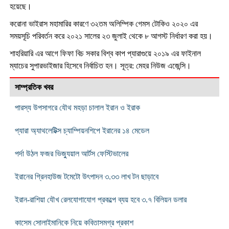
হয়েছে।
করোনা ভাইরাস মহামারির কারণে ৩২তম অলিম্পিক গেমস টোকিও ২০২০ এর
সময়সূচি পরিবর্তন করে ২০২১ সালের ২৩ জুলাই থেকে ৮ আগস্ট নির্ধারণ করা হয়।
শাহরিয়ারি এর আগে ফিফা বিচ সকার বিশ্ব কাপ প্যারাগুয়ে ২০১৯ এর ফাইনাল
ম্যাচের সুপারভাইজার হিসেবে নির্বাচিত হন। সূত্র: মেহর নিউজ এজেন্সি।
সাম্প্রতিক খবর
পারস্য উপসাগরে যৌথ মহড়া চালাল ইরান ও ইরাক
প্যারা অ্যাথলেটিক্স চ্যাম্পিয়নশিপে ইরানের ১৪ মেডেল
পর্দা উঠল ফজর ভিজ্যুয়াল আর্টস ফেস্টিভালের
ইরানের গ্রিনহাউজ টমেটো উৎপাদন ৩.৩৩ লাখ টন ছাড়াবে
ইরান-রাশিয়া যৌখ রেলযোগাযোগ প্রকল্পে ব্যয় হবে ৩.৭ বিলিয়ন ডলার
কাসেম সোলাইমানিকে নিয়ে কবিতাসমগ্র প্রকাশ