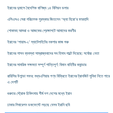
ইরানের দুমাসে বৈদেশিক বাণিজ্য ১৪ বিলিয়ন ডলার
এপিএসএ সেরা পরিচালক পুরস্কার জিতলেন ‘অ্যা হিরো’র ফারহাদি
শোকাবহ আশুরা ও আজকের প্রেক্ষাপটে আমাদের করণীয়
ইরানের ‘পায়াম-২’ স্যাটেলাইটের নকশার কাজ শুরু
ইরানের শাসন ব্যবস্থা সাম্রাজ্যবাদের সব হিসাব পাল্টে দিয়েছে: সর্বোচ্চ নেতা
ইরানের সামরিক সক্ষমতা সম্পূর্ণ শান্তিপূর্ণ: বিমান বাহিনীর কমান্ডার
রায়িসির উগান্ডা সফর: মধ্যএশিয়ায় পণ্য বিক্রিতে ইরানের ট্রানজিট সুবিধা নিতে পারে
এ দেশটি
গুরুতর স্ট্রোক চিকিৎসায় শীর্ষ দশ দেশের মধ্যে ইরান
ঢাকার লিবারেশন ডকফেস্টে লড়ছে যেসব ইরানি ছবি