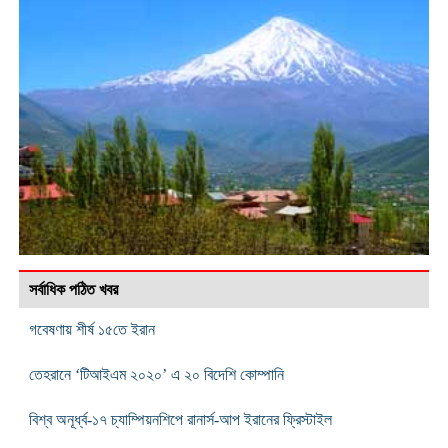
সর্বাধিক পঠিত খবর
গবেষণায় শীর্ষ ১৫তে ইরান
তেহরানে ‘টিআইএম ২০২০’ এ ২০ বিদেশি কোম্পানি
বিশ্ব অনূর্ধ্ব-১৭ চ্যাম্পিয়নশিপে রানার্স-আপ ইরানের ফ্রিস্টাইল