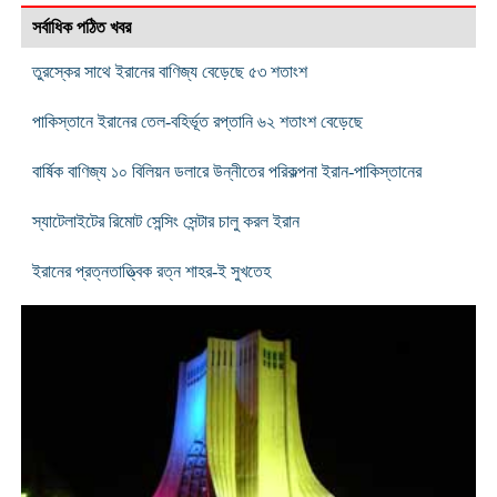
সর্বাধিক পঠিত খবর
তুরস্কের সাথে ইরানের বাণিজ্য বেড়েছে ৫৩ শতাংশ
পাকিস্তানে ইরানের তেল-বহির্ভূত রপ্তানি ৬২ শতাংশ বেড়েছে
বার্ষিক বাণিজ্য ১০ বিলিয়ন ডলারে উন্নীতের পরিকল্পনা ইরান-পাকিস্তানের
স্যাটেলাইটের রিমোট সেন্সিং সেন্টার চালু করল ইরান
ইরানের প্রত্নতাত্ত্বিক রত্ন শাহর-ই সুখতেহ