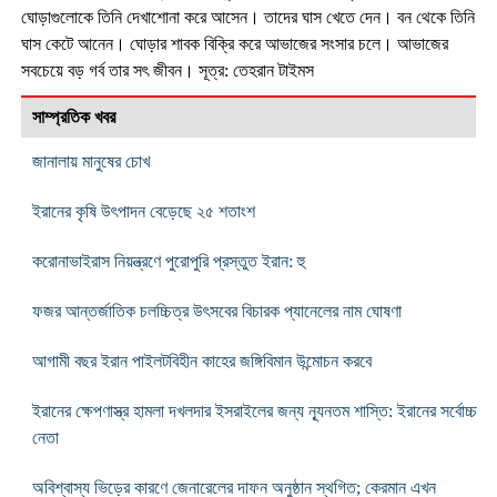
ঘোড়াগুলোকে তিনি দেখাশোনা করে আসেন। তাদের ঘাস খেতে দেন। বন থেকে তিনি
ঘাস কেটে আনেন। ঘোড়ার শাবক বিক্রি করে আভাজের সংসার চলে। আভাজের
সবচেয়ে বড় গর্ব তার সৎ জীবন।
সূত্র: তেহরান টাইমস
সাম্প্রতিক খবর
জানালায় মানুষের চোখ
ইরানের কৃষি উৎপাদন বেড়েছে ২৫ শতাংশ
করোনাভাইরাস নিয়ন্ত্রণে পুরোপুরি প্রস্তুত ইরান: হু
ফজর আন্তর্জাতিক চলচ্চিত্র উৎসবের বিচারক প্যানেলের নাম ঘোষণা
আগামী বছর ইরান পাইলটবিহীন কাহের জঙ্গিবিমান উন্মোচন করবে
ইরানের ক্ষেপণাস্ত্র হামলা দখলদার ইসরাইলের জন্য ন্যূনতম শাস্তি: ইরানের সর্বোচ্চ
নেতা
অবিশ্বাস্য ভিড়ের কারণে জেনারেলের দাফন অনুষ্ঠান স্থগিত; কেরমান এখন