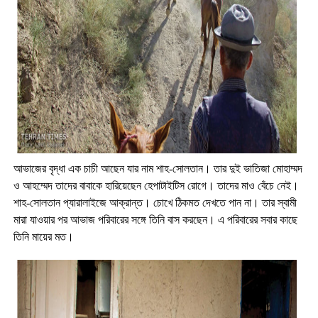
আভাজের বৃদ্ধা এক চাচী আছেন যার নাম শাহ-সোলতান। তার দুই ভাতিজা মোহাম্মদ
ও আহম্মেদ তাদের বাবাকে হারিয়েছেন হেপাটাইটিস রোগে। তাদের মা
ও বেঁচে নেই।
শাহ-সোলতান প্যারালাইজে আক্রান্ত। চোখে ঠিকমত দেখতে পান না। তার স্বামী
মারা যাওয়ার পর আভাজ পরিবারের সঙ্গে তিনি বাস করছেন। এ পরিবারের সবার কাছে
তিনি মায়ের মত।