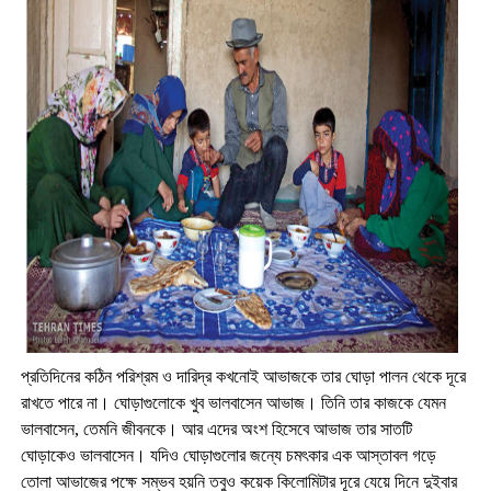
প্রতিদিনের কঠিন পরিশ্রম ও দারিদ্র কখনোই আভাজকে তার ঘোড়া পালন থেকে দূরে
রাখতে পারে না। ঘোড়াগুলোকে খুব ভালবাসেন আভাজ। তিনি তার কাজকে যেমন
ভালবাসেন
,
তেমনি জীবনকে। আর এদের অংশ হিসেবে আভাজ তার সাতটি
ঘোড়াকেও ভালবাসেন। যদিও ঘোড়াগুলোর জন্যে চমৎকার এক আস্তাবল গড়ে
তোলা আভাজের পক্ষে সম্ভব হয়নি তবুও কয়েক কিলোমিটার দূরে যেয়ে দিনে দুইবার