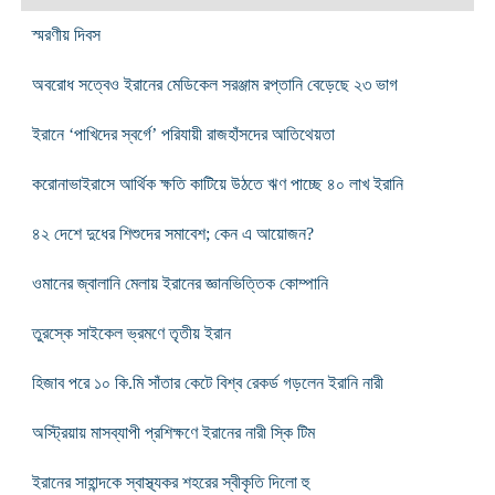
স্মরণীয় দিবস
অবরোধ সত্বেও ইরানের মেডিকেল সরঞ্জাম রপ্তানি বেড়েছে ২৩ ভাগ
ইরানে ‘পাখিদের স্বর্গে’ পরিযায়ী রাজহাঁসদের আতিথেয়তা
করোনাভাইরাসে আর্থিক ক্ষতি কাটিয়ে উঠতে ঋণ পাচ্ছে ৪০ লাখ ইরানি
৪২ দেশে দুধের শিশুদের সমাবেশ; কেন এ আয়োজন?
ওমানের জ্বালানি মেলায় ইরানের জ্ঞানভিত্তিক কোম্পানি
তুরস্কে সাইকেল ভ্রমণে তৃতীয় ইরান
হিজাব পরে ১০ কি.মি সাঁতার কেটে বিশ্ব রেকর্ড গড়লেন ইরানি নারী
অস্ট্রিয়ায় মাসব্যাপী প্রশিক্ষণে ইরানের নারী স্কি টিম
ইরানের সাহান্দকে স্বাস্থ্যকর শহরের স্বীকৃতি দিলো হু