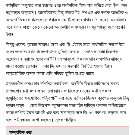
কর্মসূচিকে অজুহাত করে ইরানের ওপর অর্থনৈতিক নিষেধাজ্ঞা চাপিয়ে দেয়া ছিল এসব
ষড়যন্ত্রের অন্যতম। আমেরিকাসহ কিছু ইউরোপীয় দেশ এই এক দশকে আঞ্চলিক ও
আন্তর্জাতিক ফোরামগুলোতে ইরানকে কোণঠাসা করে রাখার চেষ্টা করে। আমেরিকার
বিরোধিতার কারণে কোনো কোনো আন্তর্জাতিক সংস্থার সদস্য পর্যন্ত হতে পারেনি
ইরান।
কিন্তু এতসব প্রচেষ্টা সত্ত্বেও ইকো এবং ডি-এইটের মতো অর্থনৈতিক সহযোগিতা
সংস্থাগুলোতে ইরান উল্লেখযোগ্য ভূমিকা রেখেছে। সেইসঙ্গে জোট নিরপেক্ষ
আন্দোলন বা ন্যামের মতো একটি বিশাল আন্তর্জাতিক সংস্থার সভাপতির দায়িত্ব
পালন করেছে তেহরান। এবার জি-৭৭-এর সভাপতি নির্বাচিত হওয়ায় ইরান
আন্তর্জাতিক অঙ্গনে আরো বেশি সক্রিয় ভূমিকা রাখতে পারবে।
উন্নয়নশীল দেশগুলোর সম্মিলিত স্বার্থ রক্ষা, অর্থনীতি বিষয়ে জাতিসংঘে সদস্য
দেশগুলোর কথা বলার ক্ষমতা জোরদার এবং নিজেদের মধ্যে অর্থনৈতিক ও
প্রযুক্তিগত সহযোগিতা শক্তিশালী করা হচ্ছে বর্তমানে জি-৭৭ গ্রুপের অন্যতম কিছু
প্রধান লক্ষ্য। জোট নিরপেক্ষ আন্দোলনের সভাপতির দায়িত্ব পালনের অভিজ্ঞতাকে
কাজে লাগিয়ে ইরান আগামী এক বছর সাফল্যের সঙ্গে জি-৭৭ গ্রুপের নেতৃত্ব দেবে
বলে পর্যবেক্ষকরা আশা করছেন। সূত্র: পার্সটুডে।
সাম্প্রতিক খবর