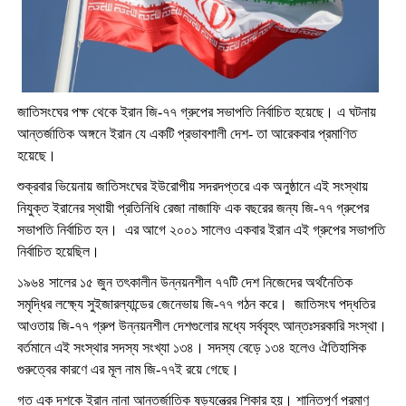
জাতিসংঘের পক্ষ থেকে ইরান জি-৭৭ গ্রুপের সভাপতি নির্বাচিত হয়েছে। এ ঘটনায়
আন্তর্জাতিক অঙ্গনে ইরান যে একটি প্রভাবশালী দেশ- তা আরেকবার প্রমাণিত
হয়েছে।
শুক্রবার ভিয়েনায় জাতিসংঘের ইউরোপীয় সদরদপ্তরে এক অনুষ্ঠানে এই সংস্থায়
নিযুক্ত ইরানের স্থায়ী প্রতিনিধি রেজা নাজাফি এক বছরের জন্য জি-৭৭ গ্রুপের
সভাপতি নির্বাচিত হন। এর আগে ২০০১ সালেও একবার ইরান এই গ্রুপের সভাপতি
নির্বাচিত হয়েছিল।
১৯৬৪ সালের ১৫ জুন তৎকালীন উন্নয়নশীল ৭৭টি দেশ নিজেদের অর্থনৈতিক
সমৃদ্ধির লক্ষ্যে সুইজারল্যান্ডের জেনেভায় জি-৭৭ গঠন করে। জাতিসংঘ পদ্ধতির
আওতায় জি-৭৭ গ্রুপ উন্নয়নশীল দেশগুলোর মধ্যে সর্ববৃহৎ আন্তঃসরকারি সংস্থা।
বর্তমানে এই সংস্থার সদস্য সংখ্যা ১৩৪। সদস্য বেড়ে ১৩৪ হলেও ঐতিহাসিক
গুরুত্বের কারণে এর মূল নাম জি-৭৭ই রয়ে গেছে।
গত এক দশকে ইরান নানা আন্তর্জাতিক ষড়যন্ত্রের শিকার হয়। শান্তিপূর্ণ পরমাণু