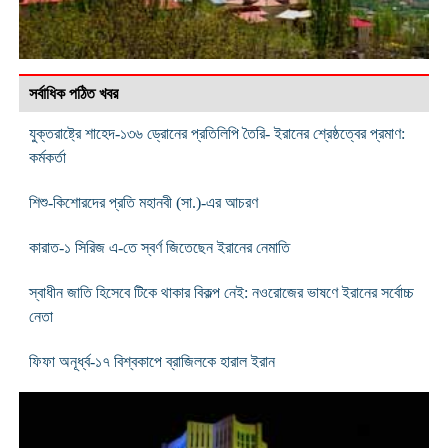
সর্বাধিক পঠিত খবর
যুক্তরাষ্ট্রে শাহেদ-১৩৬ ড্রোনের প্রতিলিপি তৈরি- ইরানের শ্রেষ্ঠত্বের প্রমাণ:
কর্মকর্তা
শিশু-কিশোরদের প্রতি মহানবী (সা.)-এর আচরণ
কারাত-১ সিরিজ এ-তে স্বর্ণ জিতেছেন ইরানের নেমাতি
স্বাধীন জাতি হিসেবে টিকে থাকার বিকল্প নেই: নওরোজের ভাষণে ইরানের সর্বোচ্চ
নেতা
ফিফা অনূর্ধ্ব-১৭ বিশ্বকাপে ব্রাজিলকে হারাল ইরান