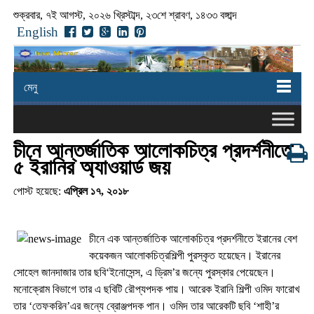
শুক্রবার, ৭ই আগস্ট, ২০২৬ খ্রিস্টাব্দ, ২৩শে শ্রাবণ, ১৪৩৩ বঙ্গাব্দ
English
মেনু
চীনে আন্তর্জাতিক আলোকচিত্র প্রদর্শনীতে
৫ ইরানির অ্যাওয়ার্ড জয়
পোস্ট হয়েছে:
এপ্রিল ১৭, ২০১৮
চীনে এক আন্তর্জাতিক আলোকচিত্র প্রদর্শনীতে ইরানের বেশ
কয়েকজন আলোকচিত্রশিল্পী পুরস্কৃত হয়েছেন। ইরানের
সোহেল জানদাজার তার ছবি‘ইনোসেন্স, এ ড্রিম’র জন্যে পুরস্কার পেয়েছেন।
মনোক্রোম বিভাগে তার এ ছবিটি রৌপ্যপদক পায়। আরেক ইরানি শিল্পী ওমিদ ফারোখ
তার ‘তেফকরিন’এর জন্যে ব্রোঞ্জপদক পান। ওমিদ তার আরেকটি ছবি ‘শাহী’র