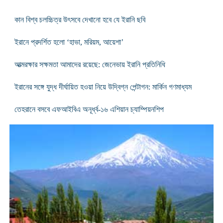
কান বিশ্ব চলচ্চিত্র উৎসবে দেখানো হবে যে ইরানি ছবি
ইরানে প্রদর্শিত হলো ‘হাভা, মরিয়ম, আয়েশা’
আত্মরক্ষার সক্ষমতা আমাদের রয়েছে: জেনেভায় ইরানি প্রতিনিধি
ইরানের সঙ্গে যুদ্ধ দীর্ঘায়িত হওয়া নিয়ে উদ্বিগ্ন পেন্টাগন: মার্কিন গণমাধ্যম
তেহরানে বসবে এফআইবিএ অনূর্ধ্ব-১৬ এশিয়ান চ্যাম্পিয়নশিপ