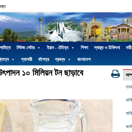
াব্দ
 সাহিত্য
নিউজ লেটার
ইরান - ঐতিহ্য
শিক্ষা
স্বাস্থ্য ও চিকিৎসা
নারী
্তিত্ব
গ্যালারী
বইপত্র
প্রবন্ধ
বাংলাদেশ
উৎপাদন ১০ মিলিয়ন টন ছাড়াবে
সাম
হযর
মার
মার্
জার