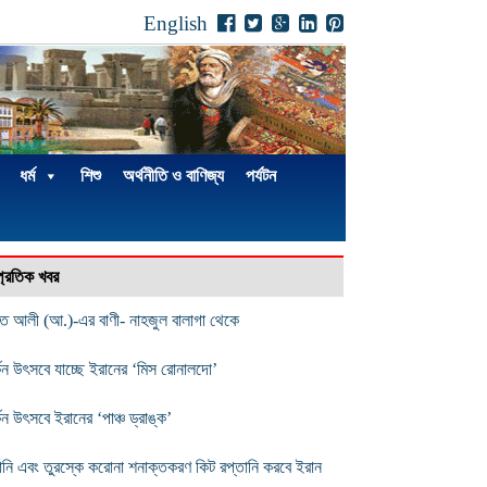
English
ধর্ম
শিশু
অর্থনীতি ও বাণিজ্য
পর্যটন
্প্রতিক খবর
ত আলী (আ.)-এর বাণী- নাহজুল বালাগা থেকে
্কিন উৎসবে যাচ্ছে ইরানের ‘মিস রোনালদো’
কিন উৎসবে ইরানের ‘পাঞ্চ ড্রাঙ্ক’
্মানি এবং তুরস্কে করোনা শনাক্তকরণ কিট রপ্তানি করবে ইরান