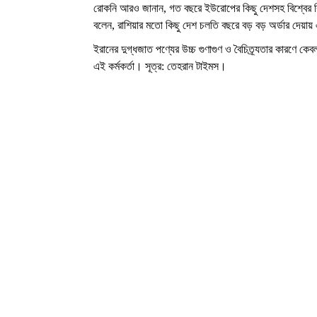
রোকনি আরও জানান, গত বছরে ইউরোপের কিছু দেশসহ বিশ্বের বি
বলেন, রাশিয়ার মতো কিছু দেশ চলতি বছরে বড় বড় অর্ডার দে
ইরানের দুগ্ধজাত পণ্যের উচ্চ গুণাগুণ ও বৈচিত্র্যতার কারণে 
এই কর্মকর্তা। সূত্র: তেহরান টাইমস।