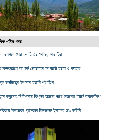
বাধিক পঠিত খবর
কিন উৎসবে সেরা চলচ্চিত্র ‘সাইলেন্সড ট্রি’
ীর ক্ষমতায়নে সম্পর্ক জোরদারে আগ্রহী ইরান ও কাতার
্ক চলচ্চিত্র উৎসবে ইরানি শর্ট ফিল্ম
ুস ক্যান্সার চিকিৎসায় বিপ্লব ঘটাতে পারে ইরানের ‘স্মার্ট ভ্যাকসিন’
রিকায় উদ্ভাবন পুরস্কার জিতলেন ইরানের ডাঃ করিমি