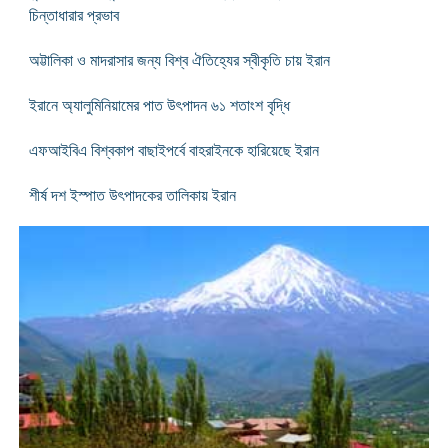
চিন্তাধারার প্রভাব
অট্টালিকা ও মাদরাসার জন্য বিশ্ব ঐতিহ্যের স্বীকৃতি চায় ইরান
ইরানে অ্যালুমিনিয়ামের পাত উৎপাদন ৬১ শতাংশ বৃদ্ধি
এফআইবিএ বিশ্বকাপ বাছাইপর্বে বাহরাইনকে হারিয়েছে ইরান
শীর্ষ দশ ইস্পাত উৎপাদকের তালিকায় ইরান