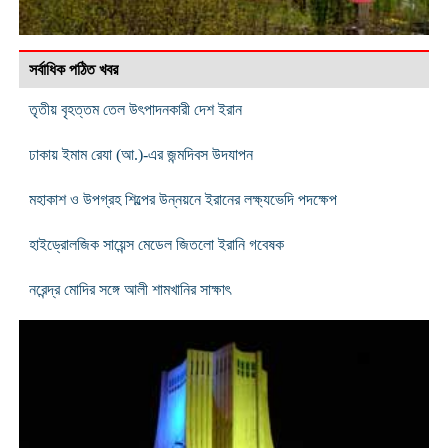
সর্বাধিক পঠিত খবর
তৃতীয় বৃহত্তম তেল উৎপাদনকারী দেশ ইরান
ঢাকায় ইমাম রেযা (আ.)-এর জন্মদিবস উদযাপন
মহাকাশ ও উপগ্রহ শিল্পের উন্নয়নে ইরানের লক্ষ্যভেদি পদক্ষেপ
হাইড্রোলজিক সায়েন্স মেডেল জিতলো ইরানি গবেষক
নরেন্দ্র মোদির সঙ্গে আলী শামখানির সাক্ষাৎ