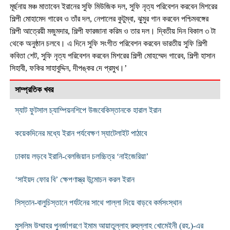
মূর্ছনায় মঞ্চ মাতাবেন ইরানের সুফি মিউজিক দল, সুফি নৃত্য পরিবেশন করবেন মিশরের
শিল্পী মোহামেদ গারেব ও তাঁর দল, নেপালের কুটুম্বা, ঝুমুর গান করবেন পশ্চিমবঙ্গের
শিল্পী আত্রেয়ী মজুমদার, শিল্পী ফারজানা করিম ও তার দল। দ্বিতীয় দিন বিকাল ৩ টা
থেকে অনুষ্ঠান চলবে। এ দিনে সুফি সংগীত পরিবেশন করবেন ভারতীয় সুফি শিল্পী
কবিতা শেট, সুফি নৃত্য পরিবেশন করবেন মিশরের শিল্পী মোহম্মেদ গারেব, শিল্পী হাসান
সিহাবী, ফকির সাহাবুদ্দিন, দীপঙ্কর দে প্রমুখ।’
সাম্প্রতিক খবর
স্যাট ফুটসাল চ্যাম্পিয়নশিপে উজবেকিস্তানকে হারাল ইরান
কয়েকদিনের মধ্যে ইরান পর্যবেক্ষণ স্যাটেলাইট পাঠাবে
ঢাকায় লড়বে ইরানি-বেলজিয়ান চলচ্চিত্র ‘নাইজেরিয়া’
‘সাইয়দ ফোর বি’ ক্ষেপণাস্ত্র উন্মোচন করল ইরান
সিস্তান-বালুচিস্তানে পর্যটনের সাথে পাল্লা দিয়ে বাড়বে কর্মসংস্থান
মুসলিম উম্মাহর পুনর্জাগরণে ইমাম আয়াতুল্লাহ রুহুল্লাহ খোমেইনী (রহ.)-এর