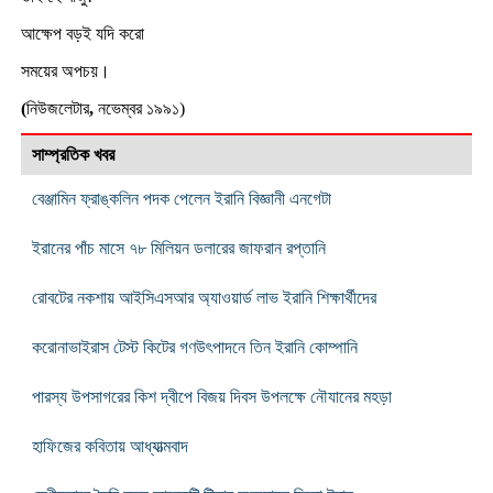
আক্ষেপ বড়ই যদি করো
সময়ের অপচয়।
(
নিউজলেটার
,
নভেম্বর ১৯৯১)
সাম্প্রতিক খবর
বেঞ্জামিন ফ্রাঙ্কলিন পদক পেলেন ইরানি বিজ্ঞানী এনগেটা
ইরানের পাঁচ মাসে ৭৮ মিলিয়ন ডলারের জাফরান রপ্তানি
রোবটের নকশায় আইসিএসআর অ্যাওয়ার্ড লাভ ইরানি শিক্ষার্থীদের
করোনাভাইরাস টেস্ট কিটের গণউৎপাদনে তিন ইরানি কোম্পানি
পারস্য উপসাগরের কিশ দ্বীপে বিজয় দিবস উপলক্ষে নৌযানের মহড়া
হাফিজের কবিতায় আধ্যাত্মবাদ