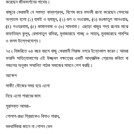
করেছেন জীবনদর্শনের পাথেয়।
খাজুয়ে কেরমানী যে সমস্ত কাব্যগ্রন্থ
,
বিশেষ করে মসনবী রচনা করেছেন সেসবের
অন্যতম হলো (১) হুমাই ও হুমায়ূন
, (
২) গুল ও নওরোজ
, (
৩) রওজাতুল আনওয়ার
,
(
৪) গওহরনামা
, (
৫) কামালনামা ও (৬) সামনামা। এছাড়া খাজুর গদ্য রচনার মাঝে
মাফাতিহুল কুলুব
,
রেসালাতুল বাদিয়া
,
মুনাজারায়ে শামছ্ ও সাহাব
,
মুনাজারায়ে শামশির
ও কলম উল্লেখযোগ্য।
৭৫২ হিজরিতে ৬৪ বছর বয়সে খাজু কেরমানী শিরাজ নগরে ইন্তেকাল করেন। আমরা
ফারসি সাহিত্যাকাশের এই উজ্জ্বল নক্ষত্রের একটি আধ্যাত্মিক প্রেমের কবিতা বা
গজলের অনুবাদ সম্মানিত পাঠক সমাজের সামনে পেশ করছি।
আক্ষেপ
সাকী! মৌজের সময় হয়ে এলো
নিয়ে এসো শারাবের জাম
সুরাসক্ত আমরা
–
গোলাপ-রাঙা প্রিয়াকেও বিলাও শারাব
,
বকধার্মিকরা জানে না গোপন ভেদ