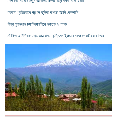
দেশীয়ভাবে তৈরি নতুন আরেকটি টিকার অনুমোদন দিলো ইরান
করোনা প্রতিরোধে প্রধান ভূমিকা রাখছে ইরানি কোম্পানি
বিশ্ব মুয়াইথাই চ্যাম্পিয়নশিপে ইরানের ৯ পদক
টোকিও অলিম্পিক: গ্রেকো-রোমান কুস্তিতে ইরানের রেজা গেরায়ীর স্বর্ণ জয়