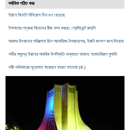
সর্বাধিক পঠিত খবর
ইরানে বিদেশি বিনিয়োগ তিন গুণ বেড়েছে
ইসলামের শত্রুরা বিভেদের বীজ বপন করছে: প্রেসিডেন্ট রুহানি
সরকার উৎখাতের পরিকল্পনা ছিল আমেরিকা-ইসরায়েলের, ইরানি জনগণ রুখে দিয়েছে
গভীর সমুদ্রে ইরানের সামরিক উপস্থিতি অব্যাহত থাকবে: অ্যাডমিরাল মুসাভি
নারী অধিকারের সূত্রপাত করেছেন হযরত ফাতেমা (রা.)