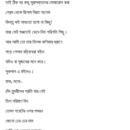
তাই ঠিক নয় কভু সুরাসক্তদের দোষারোপ করা
প্রেম থেকে ছিলাম বিরত অনেক
কিন্তু কই লাভতো হলো না কিছু!
যারা সেই শুরুতেই ভেবে নিত পরিণতি পিছু।
আর আমি তো তার তিলক কণিকার ঘ্রাণে
পড়ে গেলাম বহ্নিঘেরা ফাঁদে
যদিও বা সুজনেরা মনে করে।
সুকপাল এ ফাঁদেও।
যাক
,
শুনো
–
চাঁদ সুন্দরীদের প্রতি যার নেই
তিল পরিমাণ টান
তেমন গবেটের ওপর পশুরও
জেনো ঢের ঢের দাম