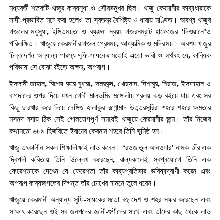
মধ্যবর্তী শতকটি খাজুর কাব্যসুধা ও সৌরভমুখর ছিল। খাজু কেরমানীর কাব্যধারাকে
সাদী-প্রভাবিত মনে করা হলেও তা স্বতন্ত্র বৈশিষ্ট্য ও ধারায় মণ্ডিত। অবশ্য খাজুর
গজলের মধুসুধা
,
ইঙ্গিতময়তা ও ব্যঞ্জনা স্বয়ং গজরসম্রাট হাফেজের
‘
দিওয়ানে
’
ও
পরিলক্ষিত। খাজুয়ে কেরমানীর গজল প্রেমময়
,
আধ্যাত্মিক ও মদিরাময়। অবশ্য খাজুর
চিন্তাদর্শন অন্যান্য পারস্য সুফি-সাধকের মতোই এতো ভারী ও অর্থবহ যে
,
কাব্যিক
পরিভাষা সে বোঝা বইতে অক্ষম
,
অপরাগ।
ইসলামী জাহান
,
বিশেষ করে বুখারা
,
সমরকন্দ
,
খোরসান
,
নিশাবুর
,
শিরাজ
,
ইসফাহান ও
বাগদাদের ওপর দিয়ে যখন গোবী মালভূমির মঙ্গোলীয় প্রলয় ঝড় বইয়ে যায় এবং সব
কিছু ছারখার করে দিয়ে চেঙ্গিজ হালাকুর রণোন্মাদ উত্তরসূরিরা শহরে শহরে ক্ষমতার
মসনদ বসায় ঠিক সেই গোলযোগপূর্ণ সময়েই খাজুয়ে কেরমানীর জন্ম। তাঁর নিজের
কথামতো ৬৮৯ হিজরিতে ইরানের কেরমান শহরে তিনি ভূমিষ্ঠ হন।
খাজু তৎকালীন সকল শিক্ষাদীক্ষাই লাভ করেন।
‘
রওজাতুল আনওয়ার
’
নামক তাঁর এক
দ্বিপদী কবিতায় তিনি উল্লেখ করেছেন
,
বাল্যকালেই স্বপ্নযোগে তিনি এক
ফেরেশতাকে দেখেন যে ফেরেশতা তাঁর কাব্যপ্রতিভার ভবিষ্যদ্বাণী করেন এবং
অপরূপ কাব্যজগতের দিগন্ত তাঁর চোখের সামনে তুলে ধরেন।
খাজুয়ে কেরমানী অন্যান্য সুফি-সাধকের মতো বহু দেশ ও শহর সফর করেছেন এবং
সাক্ষাৎ করেছেন ওই সব জনপদের জ্ঞানী-গুণীদের সাথে এবং তাঁদের কাছ থেকে লাভ