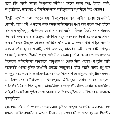
মতো মিষ্ট ফারসি ভাষায় বিশ্বখ্যাত মনীষিগণ তাঁদের মনের কথা
,
চিন্তা
,
দর্শন
,
অধ্যাত্মিকতা
,
মারেফাত ও দিকনির্দেশনাকে সাহিত্যাকারে স্থায়িত্ব দিয়ে গেছেন।
হিজরি চতুর্থ ও পঞ্চম শতকে যখন বীরত্বগাথায় এবং কাসিদা রচনায় ফেরদৌসী
,
রোদাকী
,
আনওয়ারী ও নাসের খসরু সমগ্র সাহিত্যাকাশ দখল করে রাখেন তখন তাঁদের
সামনে কাব্যনৈপুণ্য প্রর্দশনের দুঃসাহস কারো হয়নি। কিন্তু হিজরি পঞ্চম শতকের
ঠিক ওই সময় ফারসি সাহিত্যের আকাশকে নতুন আলোকে উদ্ভাসিত করে এরফান বা
আধ্যাত্মিকতার উজ্জ্বল তারকার আবির্ভাব ঘটল এবং এ গগনে যাঁরা শক্তি প্রদর্শন
করলেন তাঁরা হলেন সেনাঈ
,
শেখ আত্তার
,
মাওলানা রুমী
,
শেখ সাদী
,
খাজুয়ে
কেরমানী
,
হাফেজ শিরাজী প্রমুখ আউলিয়া কেরাম। তাঁরা এরফান ও মারেফাতকে
নিজেদের অমিতবিক্রম সাধনাবলে অদৃশ্যজগৎ থেকে নিয়ে এলেন ধরাপৃষ্ঠের অতি
কাছাকাছি খোদাপ্রেমিক তাওহিদী জনতার মনমুকুরে। তাঁরা ফারসি ভাষার মধু রসে
আপ্লুত করে এরফান ও মারেফাতকে পৌঁছে দিলেন মাটির মানুষের আধ্যাত্মিক রসনায়
ও উপভোগের চৌহদ্দিতে। খোদাপ্রেম
,
ঐশীপ্রেম ফারসি ভাষার অন্যতম
চরিত্রবৈশিষ্ট্যে পরিণত হলো। আধ্যাত্মিকতার জান্নাতী সৌরভ ফারসি কাব্যসাহিত্য
ও ইরানী মনমনীষায় পূর্ণতা পেয়ে ডালপালা ও শিকড় ছড়িয়ে দেয় বিশ্ব মানব সভ্যতা-
সংস্কৃতিতে।
ইসলামের এই ঐশী প্রেমময় সভ্যতা-সংস্কৃতিতে খাজুয়ে কেরমানীর অবদানের কথা
সচেতন সাহিত্যামোদীদের অজানা বিষয় নয়। শেখ সাদী ও খাজা হাফেজ শিরাজীর