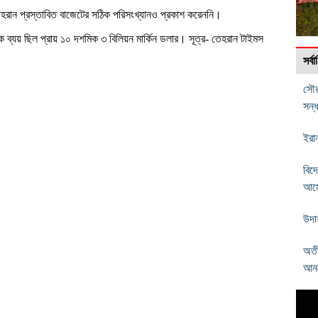
তেহরান প্রস্তাবিত বাজেটের সঠিক পরিসংখ্যানও প্রকাশ করেননি।
 ব্যয় ছিল প্রায় ১০ দশমিক ৩ বিলিয়ন মার্কিন ডলার। সূত্র- তেহরান টাইমস
সর্
সৌর
সন্
ইরান
বিদ
আমে
উদা
অতী
আনব