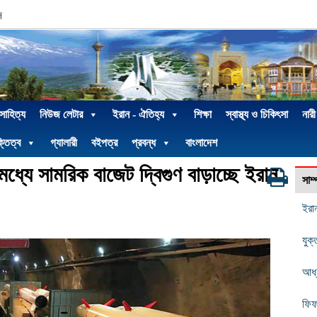
দ
 সাহিত্য
নিউজ লেটার
ইরান - ঐতিহ্য
শিক্ষা
স্বাস্থ্য ও চিকিৎসা
নারী
্তিত্ব
গ্যালারী
বইপত্র
প্রবন্ধ
বাংলাদেশ
ধ্যে সামরিক বাজেট দ্বিগুণ বাড়াচ্ছে ইরান
সাম
ইরা
যুক্
আধ্
ফিফ