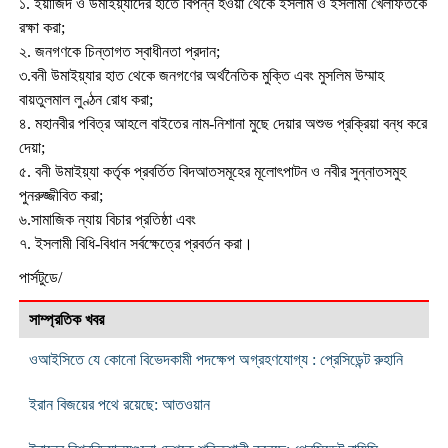
১. ইয়াজিদ ও উমাইয়্যাদের হাতে বিপন্ন হওয়া থেকে ইসলাম ও ইসলামী খেলাফতকে
রক্ষা করা;
২. জনগণকে চিন্তাগত স্বাধীনতা প্রদান;
৩.বনী উমাইয়্যার হাত থেকে জনগণের অর্থনৈতিক মুক্তি এবং মুসলিম উম্মাহ
বায়তুলমাল লুণ্ঠন রোধ করা;
৪. মহানবীর পবিত্র আহলে বাইতের নাম-নিশানা মুছে দেয়ার অশুভ প্রক্রিয়া বন্ধ করে
দেয়া;
৫. বনী উমাইয়্যা কর্তৃক প্রবর্তিত বিদআতসমূহের মূলোৎপাটন ও নবীর সুন্নাতসমুহ
পুনরুজ্জীবিত করা;
৬.সামাজিক ন্যায় বিচার প্রতিষ্ঠা এবং
৭. ইসলামী বিধি-বিধান সর্বক্ষেত্রে প্রবর্তন করা।
পার্সটুডে/
সাম্প্রতিক খবর
ওআইসিতে যে কোনো বিভেদকামী পদক্ষেপ অগ্রহণযোগ্য : প্রেসিডেন্ট রুহানি
ইরান বিজয়ের পথে রয়েছে: আতওয়ান