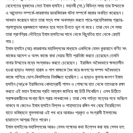
বেহেশতের যুবকদের নেতা ইমাম হুসাইন। মহানবী (সা.) বিভিন্ন সময় তার উম্মতকে
এ আন্দোলন সম্পর্কে-কারবালার হৃদয়বিদারক ঘটনা সম্পর্কে বহুবার অবহিত করেছেন।
সাবধান করেছেন যাতে তারা সত্য পক্ষ অবলম্বন করতে পারে-প্রহেলিকাময় প্রচার-
প্রপাগান্ডার ধ্রুমজালে আবদ্ধ হয়ে সত্য চিনতে ভুল না করে। তারা যেন সে সময়
তারা প্রাণপ্রিয় দৌহিত্র ইমাম হুসাইনের সাথে থেকে বিচ্যুতির হাত থেকে রেহাই
পায়।
ইমাম হুসাইন (আ) কারবালার মহাবিপ্লবের মাধ্যমে একদিকে যেমন কুরআনে বর্ণিত সৎ
কাজের আদেশ ও অসৎ কাজে বাধা দেয়ার নীতি প্রতিষ্ঠা করতে চেয়েছেন তেমনি
নানার উম্মতের মধ্যে সংস্কারও করতে চেয়েছেন। ইয়াজিদ অবৈধভাবে ক্ষমতাসীন
হওয়া ছাড়াও সমস্ত হারাম ও পাপ কাজকে বৈধ করে জনগণের সম্পদ অবৈধভাবে
কাজে লাগিয়ে ভোগ-বিলাসিতায় নিমজ্জিত হয়েছিল। এ ছাড়াও কুফার জনগণ ইমাম
হুসাইন (আ)কে ইয়াজিদের খোদাদ্রোহী শাসন ও শোষণের হাত থেকে তাদেরকে রক্ষা
করতে এই মহান ইমামের প্রতি আহ্বান জানিয়ে বহু চিঠি লিখেছিল। এসব চিঠিতে
স্বাক্ষরকারীদের সংখ্যা ছিল প্রায় লাখখানেক। তারা শেষ পর্যন্ত সত্যের পথে অবিচল
থাকবে না জেনেও ইমাম হুসাইন বিপ্লব ও শাহাদাতের রঙ্গিন পথ বেছে নিয়েছিলেন
যাতে ভবিষ্যতে মুসলমানরা এই পথ ধরে আবারও প্রকৃত ও সংগ্রামী ইসলামের
ছায়াতলে আশ্রয় নিতে পারেন।
ইমাম হুসাইনের মহাবিপ্লবের আরও যেসব লক্ষ্যের কথা উল্লেখ করা যায় সেসব হল: