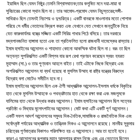
ইয়াজিদ ছিল যেমন নিষ্ঠুর তেমনি বিশ্বাসঘাতক;তার কলুষিত মনে দয়া-মায়া বা
সুবিচারের কোনো স্থান ছিল না। তার আমোদ-প্রমোদ যেমন নিচুস্তরের;সঙ্গী-
সাথিরাও ছিল তেমনই নিচাশয় ও দুশ্চরিত্র। একটি বানরকে মাওলানার মতো পোশাক
পরিয়ে সে ধর্মীয় নেতাদের বিদ্রূপ করত এবং যেখানে যেত সেখানে জন্তুটিকে নিয়ে
যেত কারুকার্যময় বস্ত্রে সজ্জিত একটি সিরিয় গাধার পিঠে বসিয়ে। তার দরবারে
মদ্যপানজনিত হাঙ্গামা হতো এবং তা প্রতিফলিত হলো রাজধানী দামেস্কের রাস্তায়।
ইমাম হুসাইনের আন্দোলন ও শাহাদাত কোনো আকস্মিক ঘটনা ছিল না। বরং তা ছিল
অত্যন্ত সুপরিকল্পিত একটি বিপ্লব যার রূপ রেখা প্রণয়ন করেছেন স্বয়ং হযরত
মুহাম্মাদ (সা.) ও তার পুণ্যবান আহলে বাইত। তাই এটাকে নিছক বিদ্রোহ এবং
অপরিকল্পিত আন্দোলন যা ব্যর্থ হয়েছে বা মুসলিম উম্মাহ বা রাষ্ট্র যন্ত্রের বিরুদ্ধে
বিদ্রোহ বলা মোটেও সমীচীন হবে না।
ইমাম হুসাইনের আন্দোলন ছিল এক ঐশী আধ্যাত্মিক আন্দোলন-ইসলাম ধর্মকে বিকৃতির
হাত থেকে মুসলিম উম্মাহকে ও পথভ্রষ্টতার হাত থেকে রক্ষা করা এবং মজলুমকে
যালিমের হাত থেকে উদ্ধার করার আন্দোলন। ইমাম হুসাইনের আন্দোলন ছিল সত্যের
প্রতিষ্ঠা ও মিথ্যার মূলোৎপাটনের আন্দোলন। মোট কথা এটি একটি পূর্ণ আন্দোলন।
একটি সফল আদর্শ আন্দোলনের সমুদয় দিক-নৈতিক,সামাজিক ও রাজনৈতিক দিক এবং
সর্বোৎকৃষ্ট পর্যায়ের আধ্যাত্মিক ও তাত্ত্বিক দিকও এ আন্দোলনে রয়েছে। মানবীয় সুকুমার
চরিত্রের পূর্ণমাত্রার বিকাশও পরিলক্ষিত হয় এ আন্দোলনে। আর তা হতেই হবে।
কারণ,এ আন্দোলনের রূপকার মহান আল্লাহর রাসূল নিজে এবং এর নেতৃত্বে ছিলেন