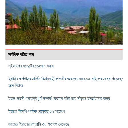
সর্বাধিক পঠিত খবর
সুইস প্রেসিডেন্টের তেহরান সফর
ইরানি ক্ষেপণাস্ত্র মার্কিন বিমানবাহী রণতরীর অবস্থানের ১০০ মাইলের মধ্যে পড়েছে:
ফক্স নিউজ
ইরান-সউদী সৌহার্দ্যপূর্ণ সম্পর্ক যেভাবে কাঁটা হয়ে দাঁড়াল ইসরাইলের জন্য
ইরানে বিদেশি পর্যটক বেড়েছে ৫২ শতাংশ
কাতারে ইরানের রপ্তানি ৩০ শতাংশ বেড়েছে