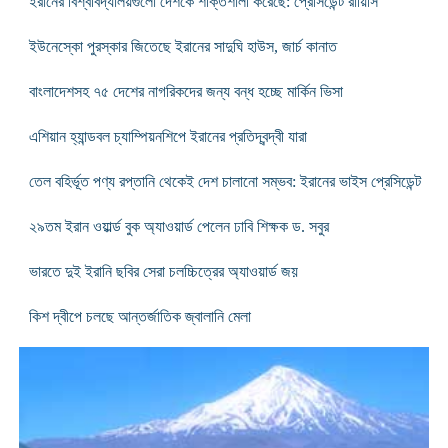
ইরানের বিশ্ববিদ্যালয়গুলো দেশকে শক্তিশালী করেছে: প্রেসিডেন্ট রায়িসি
ইউনেস্কো পুরস্কার জিতেছে ইরানের সাদুঘি হাউস, জার্চ কানাত
বাংলাদেশসহ ৭৫ দেশের নাগরিকদের জন্য বন্ধ হচ্ছে মার্কিন ভিসা
এশিয়ান হ্যান্ডবল চ্যাম্পিয়নশিপে ইরানের প্রতিদ্বন্দ্বী যারা
তেল বহির্ভূত পণ্য রপ্তানি থেকেই দেশ চালানো সম্ভব: ইরানের ভাইস প্রেসিডেন্ট
২৯তম ইরান ওয়ার্ল্ড বুক অ্যাওয়ার্ড পেলেন ঢাবি শিক্ষক ড. সবুর
ভারতে দুই ইরানি ছবির সেরা চলচ্চিত্রের অ্যাওয়ার্ড জয়
কিশ দ্বীপে চলছে আন্তর্জাতিক জ্বালানি মেলা