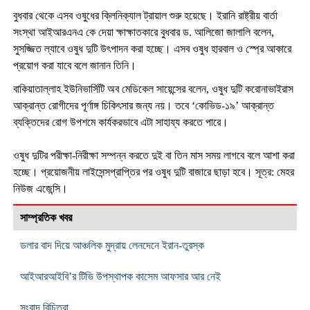
বুধবার থেকে এসব ওষুধের ক্লিনিক্যাল ট্রায়াল শুরু হয়েছে। ইরানি রাষ্ট্রীয় বার্তা
সংস্থা আইআরএনএ কে দেয়া ক্ষাক্ষাতকারে বুধবার ড. আলিজো জালালি বলেন,
সুসজ্জিত ল্যাবে ওষুধ দুটি উৎপাদন করা হচ্ছে। এসব ওষুধ হারবাল ও স্প্রে আকারে
প্রয়োগ করা যাবে বলে জানান তিনি।
বাকিয়াতাল্লাহ ইউনিভার্সিটি অব মেডিকেল সায়েন্সের বলেন, ওষুধ দুটি করোনাভাইরাস
আক্রান্ত রোগীদের পূর্ণাঙ্গ চিকিৎসার জন্য নয়। তবে ‘কোভিড-১৯’ আক্রান্ত
ব্যক্তিদের রোগ উপশমে কার্যকরভাবে এটা সাহায্য করতে পারে।
ওষুধ দুটির পরীক্ষা-নিরীক্ষা সম্পন্ন করতে দুই বা তিন মাস সময় লাগবে বলে আশা করা
হচ্ছে। প্রয়োজনীয় লাইসেন্সপ্রাপ্তির পর ওষুধ দুটি বাজারে ছাড়া হবে। সূত্র: মেহর
নিউজ এজেন্সি।
সাম্প্রতিক খবর
ডলার বাদ দিয়ে আঞ্চলিক মুদ্রায় লেনদেনে ইরান-তুরস্ক
আইআরআইবি’র টিভি উপস্থাপক কাসেম আফসার আর নেই
সংবাদ বিচিত্রা