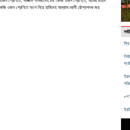
জন শ্রেণিতে, সাজ্জাদ গানজাদেহ ৮৪ কেজি ওজন শ্রেণিতে, আমির মাহদি
 কেজি ওজন শ্রেণিতে অংশ নিয়ে হামিদেহ আব্বাস-আলী রৌপ্যপদক জয়
সর্
ফ্র
নির
সর্ব
ইরা
পরিক
৮শ’
ইরা