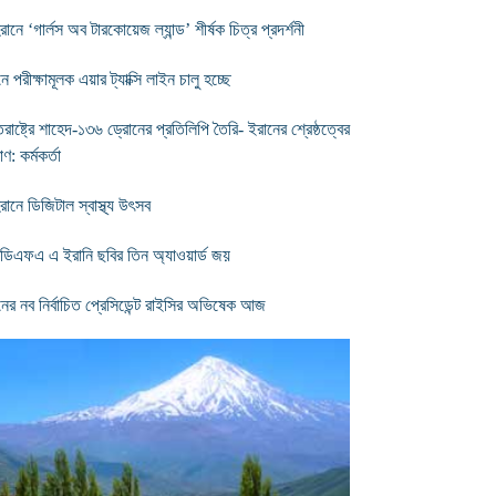
ানে ‘গার্লস অব টারকোয়েজ ল্যান্ড’ শীর্ষক চিত্র প্রদর্শনী
ে পরীক্ষামূলক এয়ার ট্যাক্সি লাইন চালু হচ্ছে
তরাষ্ট্রে শাহেদ-১৩৬ ড্রোনের প্রতিলিপি তৈরি- ইরানের শ্রেষ্ঠত্বের
াণ: কর্মকর্তা
রানে ডিজিটাল স্বাস্থ্য উৎসব
িএফএ এ ইরানি ছবির তিন অ্যাওয়ার্ড জয়
নের নব নির্বাচিত প্রেসিডেন্ট রাইসির অভিষেক আজ