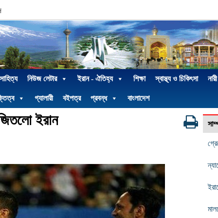
দ
 সাহিত্য
নিউজ লেটার
ইরান - ঐতিহ্য
শিক্ষা
স্বাস্থ্য ও চিকিৎসা
নারী
্তিত্ব
গ্যালারী
বইপত্র
প্রবন্ধ
বাংলাদেশ
ল জিতলো ইরান
সাম
গ্র
ন্য
ইরা
মাল