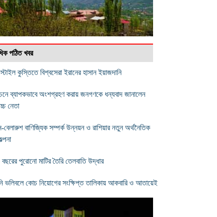
বাধিক পঠিত খবর
ি স্টাইল কুস্তিতে বিশ্বসেরা ইরানের হাসান ইয়াজদানি
্বাচনে ব্যাপকভাবে অংশগ্রহণ করায় জনগণকে ধন্যবাদ জানালেন
োচ্চ নেতা
ন-বেলারুশ বাণিজ্যিক সম্পর্ক উন্নয়ন ও রাশিয়ার নতুন অর্থনৈতিক
ল্পনা
 বছরের পুরোনো মাটির তৈরি তেলবাতি উদ্ধার
নি ভলিবলে কোচ নিয়োগের সংক্ষিপ্ত তালিকায় আকবারি ও আতায়েই