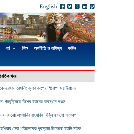
English
ধর্ম
শিশু
অর্থনীতি ও বাণিজ্য
পর্যটন
্প্রতিক খবর
েকো-রোমান রেসলিং ক্লাব কাপের শিরোপা জয় ইরানের
ানো প্রযুক্তিতে বিশ্বে ইরানের অবস্থান পঞ্চম
নের ন্যানোকোম্পানির বাৎসরিক বিক্রি বাড়লো শতভাগ
য়েশিয়ায় সেরা পরিচালকের পুরস্কার জিতেছে ইরানি নাটক