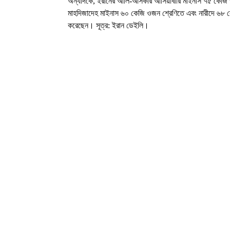
অন্যদিকে, ইরানের আলি-আসকার আসিয়াবারি মাইনাস ৭৫ কেজি ও
মাহদিজাদেহ মাইনাস ৬০ কেজি ওজন শ্রেণিতে এবং নারীদে ৬৮
করেছেন। সূত্র: ইরান ডেইলি।