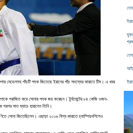
তেহর
ইরান
যুক্
প্রম
তেহ
আইড
টি রুপার মেডেলসহ পাঁচটি পদক জিতেছে ইরানের পাঁচ সদস্যের কারাতে টিম। এ খবর
ইরা
অরগাকে পরাজিত করে সোনার পদক জয় করেছন। টুর্নামেন্টের ৮৪ কেজি ওজন-
ে পরপর সাত ম্যাচে হারালেন তিনি।
তে সোনা জিতেছিলেন। এছাড়া ২০১৬ বিশ্ব কারাতে চ্যাম্পিয়নশিপেও