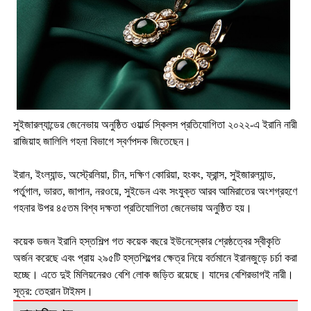
সুইজারল্যান্ডের জেনেভায় অনুষ্ঠিত ওয়ার্ল্ড স্কিলস প্রতিযোগিতা ২০২২-এ ইরানি নারী
রাজিয়াহ জালিলি গহনা বিভাগে স্বর্ণপদক জিতেছেন।
ইরান, ইংল্যান্ড, অস্ট্রেলিয়া, চীন, দক্ষিণ কোরিয়া, হংকং, ফ্রান্স, সুইজারল্যান্ড,
পর্তুগাল, ভারত, জাপান, নরওয়ে, সুইডেন এবং সংযুক্ত আরব আমিরাতের অংশগ্রহণে
গহনার উপর ৪৫তম বিশ্ব দক্ষতা প্রতিযোগিতা জেনেভায় অনুষ্ঠিত হয়।
কয়েক ডজন ইরানি হস্তশিল্প গত কয়েক বছরে ইউনেস্কোর শ্রেষ্ঠত্বের স্বীকৃতি
অর্জন করেছে এবং প্রায় ২৯৫টি হস্তশিল্পের ক্ষেত্র নিয়ে বর্তমানে ইরানজুড়ে চর্চা করা
হচ্ছে। এতে দুই মিলিয়নেরও বেশি লোক জড়িত রয়েছে। যাদের বেশিরভাগই নারী।
সূত্র: তেহরান টাইমস।