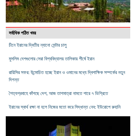
সর্বাধিক পঠিত খবর
চীনে ইরানের দ্বিতীয় ন্যানো সেন্টার চালু
মুসলিম দেশগুলোর সেরা বিশ্ববিদ্যালয় তালিকায় শীর্ষে ইরান
রায়িসির সফর: উন্মোচিত হচ্ছে ইরান ও ওমানের মধ্যে দ্বিপাক্ষিক সম্পর্কের নতুন
দিগন্ত
শৈত্যপ্রবাহে কাঁপছে দেশ, আজ তাপমাত্রা নামতে পারে ৭ ডিগ্রিতে
ইরানের স্বার্থ রক্ষা না হলে নিজের মতো করে সিদ্ধান্ত নেব: ইউরোপে রুহানি