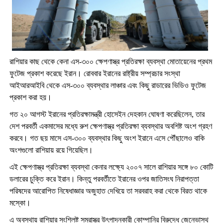
রাশিয়ার কাছ থেকে কেনা এস-৩০০ ক্ষেপণাস্ত্র প্রতিরক্ষা ব্যবস্থা মোতায়েনের প্রথম
ফুটেজ প্রকাশ করেছে ইরান। রোববার ইরানের রাষ্ট্রীয় সম্প্রচার সংস্থা
আইআরআইবি থেকে এস-৩০০ ব্যবস্থার লাঞ্চার এবং কিছু রাডারের ভিডিও ফুটেজ
প্রকাশ করা হয়।
গত ২০ আগস্ট ইরানের প্রতিরক্ষামন্ত্রী হোসেইন দেহকান ঘোষণা করেছিলেন, তার
দেশ পরবর্তী একমাসের মধ্যে রুশ ক্ষেপণাস্ত্র প্রতিরক্ষা ব্যবস্থার অবশিষ্ট অংশ গ্রহণ
করবে। গত ছয় মাসে এস-৩০০ ব্যবস্থার কিছু অংশ ইরানে এসে পৌঁছালেও বাকি
অংশগুলো রাশিয়ায় রয়ে গিয়েছিল।
এই ক্ষেপণাস্ত্র প্রতিরক্ষা ব্যবস্থা কেনার লক্ষ্যে ২০০৭ সালে রাশিয়ার সঙ্গে ৮০ কোটি
ডলারের চুক্তি করে ইরান। কিন্তু পরবর্তীতে ইরানের ওপর জাতিসংঘ নিরাপত্তা
পরিষদের আরোপিত নিষেধাজ্ঞার অজুহাত দেখিয়ে তা সরবরাহ করা থেকে বিরত থাকে
মস্কো।
এ অবস্থায় রাশিয়ার সংশ্লিষ্ট সমরাস্ত্র উৎপাদনকারী কোম্পানির বিরুদ্ধে জেনেভাস্থ