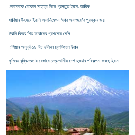
লেবাননকে যেকোন সাহায্য দিতে প্রস্তুত ইরান: জারিফ
সার্বিয়ান উৎসবে ইরানি অ্যানিমেশন ‘ফার অ্যাওয়ে’র পুরস্কার জয়
ইরানি বিস্ময় শিশু আরাতের প্রশংসায় মেসি
এশিয়ান অনূর্ধ্ব-১৯ বিচ ভলিবল চ্যাম্পিয়ন ইরান
কৃত্রিম বুদ্ধিমত্তায় যেভাবে নেতৃস্থানীয় দেশ হওয়ার পরিকল্পনা করছে ইরান