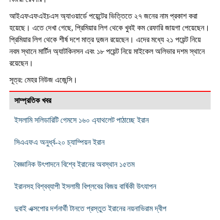
আইএফএফএইচএস অ্যাওয়ার্ডে পয়েন্টের ভিত্তিতে ২৭ জনের নাম প্রকাশ করা
হয়েছে। এতে দেখা গেছে, প্রিমিয়ার লিগ থেকে খুবই কম রেফারি জায়গা পেয়েছেন।
প্রিমিয়ার লিগ থেকে শীর্ষ দশে মাত্র দুজন রয়েছেন। এদের মধ্যে ২১ পয়েন্ট নিয়ে
নবম স্থানে মার্টিন অ্যাটকিনসন এবং ১৮ পয়েন্ট নিয়ে মাইকেল অলিভার দশম স্থানে
রয়েছেন।
সূত্র: মেহর নিউজ এজেন্সি।
সাম্প্রতিক খবর
ইসলামি সলিডারিটি গেমসে ১৬০ এ্যাথলেট পাঠাচ্ছে ইরান
সিএএফএ অনুর্ধ্ব-২০ চ্যাম্পিয়ন ইরান
বৈজ্ঞানিক উৎপাদনে বিশ্বে ইরানের অবস্থান ১৫তম
ইরানসহ বিশ্বব্যাপী ইসলামী বিপ্লবের বিজয় বার্ষিকী উৎযাপন
দুবাই এক্সপোর দর্শনার্থী টানতে প্রস্তুত ইরানের নয়নাভিরাম দ্বীপ