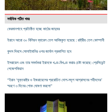
সর্বাধিক পঠিত খবর
কেরমানশাহে প্রতিষ্ঠিত হচ্ছে কাঠের জাদুঘর
ইরানে আরো ৩০ বিলিয়ন ব্যারেল তেল আবিষ্কৃত হয়েছে : রাষ্ট্রীয় তেল কোম্পানী
কুদস দিবসে সোলাইমানির ওপর জার্নাল প্রকাশিত হবে
ইসরায়েল এবং তার সমর্থকরা ইরানকে খণ্ড-বিখণ্ড করার চেষ্টা করেছে: প্রেসিডেন্ট
পেজেশকিয়ান
“ইরান ‘যুক্তরাষ্ট্র ও ইজরায়েলের প্ররোচিত দােশ‑সদৃশ আগ্রাসনের শহীদদের’
স্মরণে ৩ দিনের শোক ঘোষণা করলো”