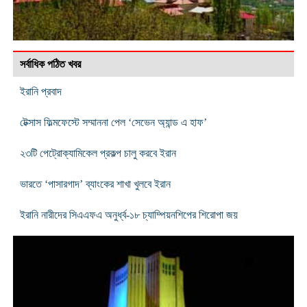
সর্বাধিক পঠিত খবর
ইরানি প্রবাদ
টেক্সাস ফিল্মফেস্টে সম্মাননা পেল ‘সেভেন অ্যান্ড এ হাফ’
২৩টি পেট্রোক্যামিকেল প্রকল্প চালু করবে ইরান
ভারতে ‘পাসারগাদ’ ব্যাংকের শাখা খুলবে ইরান
ইরানি নারীদের সিএএফএ অনুর্ধ্ব-১৮ চ্যাম্পিয়নশিপের শিরোপা জয়