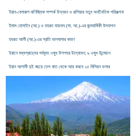
ইরান-বেলারুশ বাণিজ্যিক সম্পর্ক উন্নয়ন ও রাশিয়ার নতুন অর্থনৈতিক পরিকল্পনা
ইমাম হোসাইন (আ.) ও হযরত যায়নাব (সা. আ.)-এর জন্মবার্ষিকী ‍উদযাপন
হযরত আলী (আ.)-এর প্রতি ভালবাসার কারণ
ইরানে মধ্যপ্রাচ্যের সর্ববৃহৎ ওষুধ উপশহর উদ্বোধন; ৯ ওষুধ উন্মোচন
ইরান আগামী দুই বছরে তেল খাত থেকে আয় করবে ২৫ বিলিয়ন ডলার