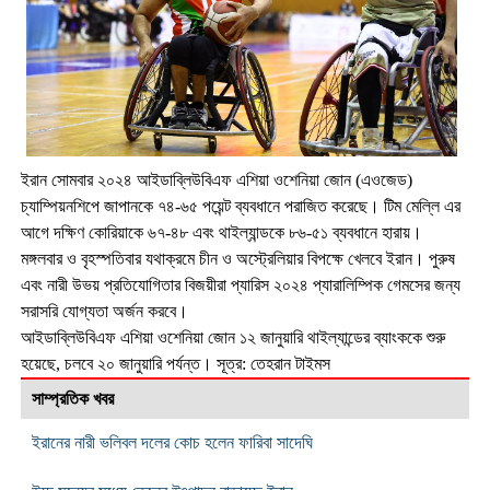
ইরান সোমবার ২০২৪ আইডাব্লিউবিএফ এশিয়া ওশেনিয়া জোন (এওজেড)
চ্যাম্পিয়নশিপে জাপানকে ৭৪-৬৫ পয়েন্ট ব্যবধানে পরাজিত করেছে। টিম মেল্লি এর
আগে দক্ষিণ কোরিয়াকে ৬৭-৪৮ এবং থাইল্যান্ডকে ৮৬-৫১ ব্যবধানে হারায়।
মঙ্গলবার ও বৃহস্পতিবার যথাক্রমে চীন ও অস্ট্রেলিয়ার বিপক্ষে খেলবে ইরান। পুরুষ
এবং নারী উভয় প্রতিযোগিতার বিজয়ীরা প্যারিস ২০২৪ প্যারালিম্পিক গেমসের জন্য
সরাসরি যোগ্যতা অর্জন করবে।
আইডাব্লিউবিএফ এশিয়া ওশেনিয়া জোন ১২ জানুয়ারি থাইল্যান্ডের ব্যাংককে শুরু
হয়েছে, চলবে ২০ জানুয়ারি পর্যন্ত। সূত্র: তেহরান টাইমস
সাম্প্রতিক খবর
ইরানের নারী ভলিবল দলের কোচ হলেন ফারিবা সাদেঘি