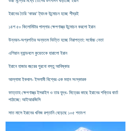
উচ্চ মূল্যের মধ্যে তেলের উৎপাদন বাড়াচ্ছে ইরান
ইরানের তৈরি ‘কারর’ ট্যাংক উন্মোচন হচ্ছে শীঘ্রই
১৪শ ৫০ কিলোমিটার পাল্লার ক্ষেপণাস্ত্র উন্মোচন করলো ইরান
উন্নয়ন-অগ্রগতির অন্যতম ভিত্তি হচ্ছে নিরাপত্তা: সর্বোচ্চ নেতা
এশিয়ান হ্যান্ডবলে কুয়েতকে হারালো ইরান
ইরানে হাজার বছরের পুরনো বস্তু আবিষ্কার
আল্লামা ইকবাল- ইসলামী বিশ্বের এক মহান সংস্কারক
ফাত্তাহ ক্ষেপণাস্ত্র ইসরাইল ও তার যুদ্ধ- মিত্রের কাছে ইরানের শক্তির বার্তা
পাঠাচ্ছে: আইআরজিসি
সাত মাসে ইরানের খনিজ রপ্তানি বেড়েছে ১০৫ শতাংশ