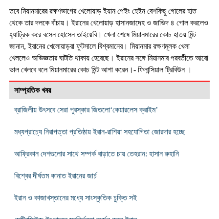
তবে মিয়ানমারের রক্ষণভাগের খেলোয়াড় ইয়ান পেইং হেইন বেশকিছু গোলের হাত
থেকে তার দলকে বাঁচায়। ইরানের খেলোয়াড় হাসানজাদেহ ও জাভিদ ৪ গোল করলেও
হ্যাট্রিক করে বসেন হোসেন তাইয়েবি। খেলা শেষে মিয়ানমারের কোচ হাতয় মিন্ট
জানান, ইরানের খেলোয়াড়রা ফুটসালে বিশ্বমানের। মিয়ানমার রক্ষণমূলক খেলা
খেললেও অভিজ্ঞতার ঘাটতি থাকায় হেরেছে। ইরানের সঙ্গে মিয়ানমার পরবর্তীতে আরো
ভাল খেলবে বলে মিয়ানমারের কোচ মিন্ট আশা করেন।- ফিনান্সিয়াল ট্রিবিউন ।
সাম্প্রতিক খবর
ব্রাজিলীয় উৎসবে সেরা পুরস্কার জিতলো‘কেয়ারলেস ক্রাইম’
মধ্যপ্রাচ্যে নিরাপত্তা প্রতিষ্ঠায় ইরান-রাশিয়া সহযোগিতা জোরদার হচ্ছে
আফ্রিকান দেশগুলোর সাথে সম্পর্ক বাড়াতে চায় তেহরান: হাসান রুহানি
বিশ্বের দীর্ঘতম কানাত ইরানের জার্চ
ইরান ও কাজাখস্তানের মধ্যে সাংস্কৃতিক চুক্তি সই