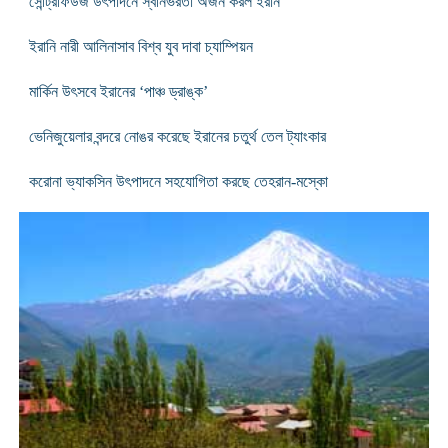
সেন্ট্রিফিউজ উৎপাদনে স্বনির্ভরতা অর্জন করল ইরান
ইরানি নারী আলিনাসাব বিশ্ব যুব দাবা চ্যাম্পিয়ন
মার্কিন উৎসবে ইরানের ‘পাঞ্চ ড্রাঙ্ক’
ভেনিজুয়েলার বন্দরে নোঙর করেছে ইরানের চতুর্থ তেল ট্যাংকার
করোনা ভ্যাকসিন উৎপাদনে সহযোগিতা করছে তেহরান-মস্কো