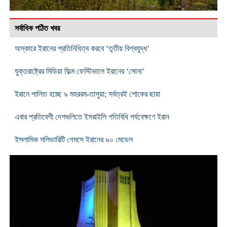
সর্বাধিক পঠিত খবর
অস্কারে ইরানের প্রতিনিধিত্ব করবে ‘তৃতীয় বিশ্বযুদ্ধ’
যুক্তরাষ্ট্রের মিডিয়া ফিল্ম ফেস্টিভালে ইরানের ‘সোনা’
ইরানে পালিত হচ্ছে ৯ মহররম-তাসুয়া; সর্বত্রই শোকের ছায়া
এবার প্রতিবেশী দেশগুলিতে ইসরাইলি গতিবিধি পর্যবেক্ষণে ইরান
ইসলামিক সলিডারিটি গেমসে ইরানের ৯০ মেডেল