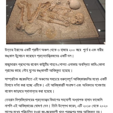
উত্তর ইরানের একটি গ্রামীণ অঞ্চল থেকে ৩ হাজার ২০০ বছর পূর্বে র এক নারীর
কঙ্কাল উন্মোচন করেছেন প্রত্নতাত্ত্বিকদের একটি দল।
মাজান্দারান প্রদেশের বাবোল কাউন্টির শাহনে-পোশত এলাকায় অবস্থিত কামি-কোলা
গ্রামের কাছে লৌহ যুগের কঙ্কালটি আবিষ্কৃত হয়েছে।
সাম্প্রতিক বছরগুলিতে এই অঞ্চলের সবচেয়ে গুরুত্বপূর্ণ আবিষ্কারগুলির মধ্যে একটি
হিসাবে বর্ণনা করা হচ্ছে এটিকে। এই আবিষ্কারটি সংরক্ষণ এবং অধিকতর গবেষণায়
বাবোল জাদুঘরে স্থানান্তর করা হয়েছে।
তেহরান বিশ্ববিদ্যালয়ের প্রত্নতত্ত্ব বিভাগের সহযোগী অধ্যাপক হাসান ফাজেলি
নাশলি এই আবিষ্কারের ঘোষণা দেন। তিনি উল্লেখ করেন, এটি ২০১৮ থেকে ২০২০
সালের মধ্যে পরিচালিত হওয়া বহু-বছরব্যাপী খনন প্রকল্পের সময় আবিষ্কৃত হয়।