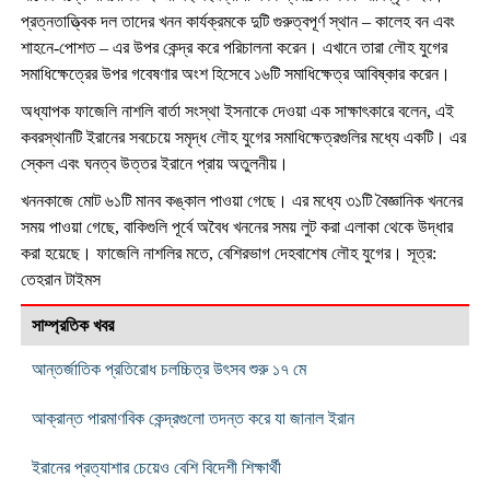
প্রত্নতাত্ত্বিক দল তাদের খনন কার্যক্রমকে দুটি গুরুত্বপূর্ণ স্থান – কালেহ বন এবং
শাহনে-পোশত – এর উপর কেন্দ্র করে পরিচালনা করেন। এখানে তারা লৌহ যুগের
সমাধিক্ষেত্রের উপর গবেষণার অংশ হিসেবে ১৬টি সমাধিক্ষেত্র আবিষ্কার করেন।
অধ্যাপক ফাজেলি নাশলি বার্তা সংস্থা ইসনাকে দেওয়া এক সাক্ষাৎকারে বলেন, এই
কবরস্থানটি ইরানের সবচেয়ে সমৃদ্ধ লৌহ যুগের সমাধিক্ষেত্রগুলির মধ্যে একটি। এর
স্কেল এবং ঘনত্ব উত্তর ইরানে প্রায় অতুলনীয়।
খননকাজে মোট ৬১টি মানব কঙ্কাল পাওয়া গেছে। এর মধ্যে ৩১টি বৈজ্ঞানিক খননের
সময় পাওয়া গেছে, বাকিগুলি পূর্বে অবৈধ খননের সময় লুট করা এলাকা থেকে উদ্ধার
করা হয়েছে। ফাজেলি নাশলির মতে, বেশিরভাগ দেহবাশেষ লৌহ যুগের। সূত্র:
তেহরান টাইমস
সাম্প্রতিক খবর
আন্তর্জাতিক প্রতিরোধ চলচ্চিত্র উৎসব শুরু ১৭ মে
আক্রান্ত পারমাণবিক কেন্দ্রগুলো তদন্ত করে যা জানাল ইরান
ইরানের প্রত্যাশার চেয়েও বেশি বিদেশী শিক্ষার্থী