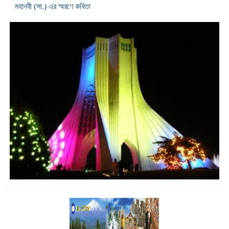
মহানবী (সা.) এর স্মরণে কবিতা