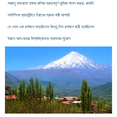
পরমাণু সমঝোতা রক্ষায় রাশিয়া গুরুত্বপূর্ণ ভূমিকা পালন করছে: রুহানি
অলিম্পিক ব্যাডমিন্টনে ইরানের প্রথম নারী আগায়ি
যে নেতা এক রণাঙ্গনে লড়েছিলেন কিন্তু তিন রণাঙ্গনে জয়ী হয়েছিলেন
ইরানে আল-যাহরা বিশ্ববিদ্যালয়ে পড়াশুনার সুয়োগ