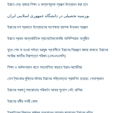
ইরানে দেড় হাজার শিক্ষা ও কল্যাণমূলক প্রকল্প উদ্বোধন করা হবে
بورسیه تحصیلی در دانشگاه جمهوری اسلامی ایران
ইরানের দশ প্রভাতে উদ্বোধনের অপেক্ষায় ব্যাপক উন্নয়ন প্রকল্প
ইরানে প্রথম আন্তর্জাতিক ন্যানোটেকনোলজি অলিম্পিয়াড অনুষ্ঠিত
যুদ্ধ শেষ না হওয়া পর্যন্ত হরমুজ প্রণালীতে ইরানের নিয়ন্ত্রণ বজায় থাকবে: ইরানের
সর্বোচ্চ জাতীয় নিরাপত্তা পরিষদ (এসএনএসসি)
শিক্ষা ও কর্মসংস্থান খাতে সহযোগিতা বাড়াবে ইরান-আর্মেনিয়া
তেল ট্যাংকার মুক্তির ঘটনায় ইরানের শক্তিমত্তা প্রমাণিত হয়েছে: সেনাপ্রধান
ইরানের পরমাণু সমঝোতায় পরিবর্তন আনার সুযোগ নেই: রাশিয়া
ইরানের ধর্মীয় নগরী কোম
ইসরাইলের বিরুদ্ধে সর্বাত্মক অবরোধের আহ্বান জানালেন ইরানের খতিব