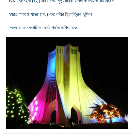
ইমাম খোমেইনী (রহ.) এর ৩১তম মৃত্যুবার্ষিকী উপলক্ষে ভিডিও কনফারেন্স
হযরত ফাতেমা যাহরা (আ.) এবং নারীর ত্রিমাত্রিক ভূমিকা
তেহরানে আন্তর্জাতিক রোবট প্রতিযোগিতা শুরু