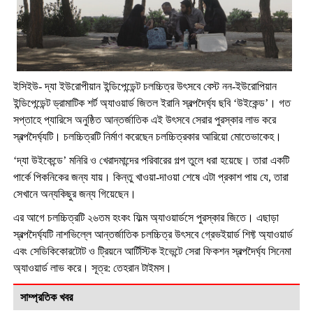
ইসিইউ- দ্যা ইউরোপীয়ান ইন্ডিপেন্ডেন্ট চলচ্চিত্র উৎসবে বেস্ট নন-ইউরোপিয়ান
ইন্ডিপেন্ডেন্ট ড্রামাটিক শর্ট অ্যাওয়ার্ড জিতল ইরানি স্বল্পদৈর্ঘ্য ছবি ‘উইকেন্ড’। গত
সপ্তাহে প্যারিসে অনুষ্ঠিত আন্তর্জাতিক এই উৎসবে সেরার পুরস্কার লাভ করে
স্বল্পদৈর্ঘ্যটি। চলচ্চিত্রটি নির্মাণ করেছেন চলচ্চিত্রকার আরিয়ো মোতেভাকেহ।
‘দ্যা উইকেন্ডে’ মনিরি ও খেরাদমান্দের পরিবারের গল্প তুলে ধরা হয়েছে। তারা একটি
পার্কে পিকনিকের জন্য যায়। কিন্তু খাওয়া-দাওয়া শেষে এটা প্রকাশ পায় যে, তারা
সেখানে অন্যকিছুর জন্য গিয়েছেন।
এর আগে চলচ্চিত্রটি ২৬তম হংকং ফিল্ম অ্যাওয়ার্ডসে পুরস্কার জিতে। এছাড়া
স্বল্পদৈর্ঘ্যটি নাশভিল্লে আন্তর্জাতিক চলচ্চিত্র উৎসবে গ্রেভইয়ার্ড শিফ্ট অ্যাওয়ার্ড
এবং সেডিকিকোরটোট ও ট্রিয়নে আর্টিস্টিক ইভেন্টে সেরা ফিকশন স্বল্পদৈর্ঘ্য সিনেমা
অ্যাওয়ার্ড লাভ করে। সূত্র: তেহরান টাইমস।
সাম্প্রতিক খবর