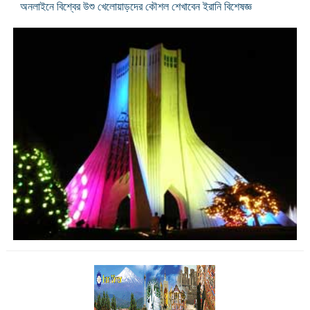
অনলাইনে বিশ্বের উশু খেলোয়াড়দের কৌশল শেখাবেন ইরানি বিশেষজ্ঞ