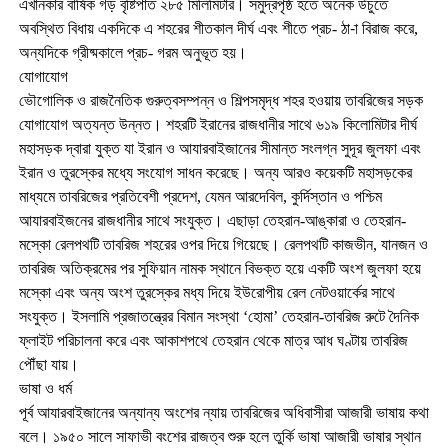
এখানকার বার্ষিক গড় বৃষ্টিপাত ২৮৫ মিলিমিটার। সমুদ্রপৃষ্ঠ হতে অনেক উঁচুতে
অবস্থিত বিধায় একদিকে এ শহরের শীতকাল দীর্ঘ এবং শীতে প্রচ- ঠা-া বিরাজ করে,
অন্যদিকে গ্রীষ্মকালে প্রচ- গরম অনুভূত হয়।
যোগাযোগ
ভৌগোলিক ও রাজনৈতিক গুরুত্বসম্পন্ন ও শিল্পসমৃদ্ধ শহর হওয়ায় তাবরিজের সড়ক
যোগাযোগ অত্যন্ত উন্নত। শহরটি ইরানের রাজধানীর সাথে ৬১৯ কিলোমিটার দীর্ঘ
মহাসড়ক দ্বারা যুক্ত যা ইরান ও আযারবাইজানের সীমান্ত সংলগ্ন সুদূর জুলফা এবং
ইরান ও তুরস্কের মধ্যে সংযোগ সাধন করেছে। অন্য আরও কয়েকটি মহাসড়কের
মাধ্যমে তাবরিজের প্রতিবেশী প্রদেশ, যেমন আরদেবিল, কুর্দিস্তান ও পশ্চিম
আযারবাইজনের রাজধানীর সাথে সংযুক্ত। এছাড়া তেহরান-আঙ্কারা ও তেহরান-
মস্কো রেলপথটি তাবরিজ শহরের ওপর দিয়ে গিয়েছে। রেলপথটি কাজভীন, যানজন ও
তাবরিজ অতিক্রমের পর সুফিয়ান নামক স্থানে বিভক্ত হয়ে একটি অংশ জুলফা হয়ে
মস্কো এবং অন্য অংশ তুরস্কের মধ্য দিয়ে ইউরোপীয় রেল নেটওয়ার্কের সাথে
সংযুক্ত। ইসলামি প্রজাতন্ত্রের বিমান সংস্থা ‘হোমা’ তেহরান-তাবরিজ রুটে দৈনিক
ফ্লাইট পরিচালনা করে এবং আকাশপথে তেহরান থেকে মাত্র আধ ঘণ্টায় তাবরিজ
পৌঁছা যায়।
ভাষা ও ধর্ম
পূর্ব আযারবাইজানের অন্যান্য অংশের ন্যায় তাবরিজের অধিবাসীরা আজারী ভাষায় কথা
বলে। ১৯৫০ সালে সাফাভী বংশের রাজত্ব শুরু হলে তুর্কি ভাষা আজারী ভাষার স্থান