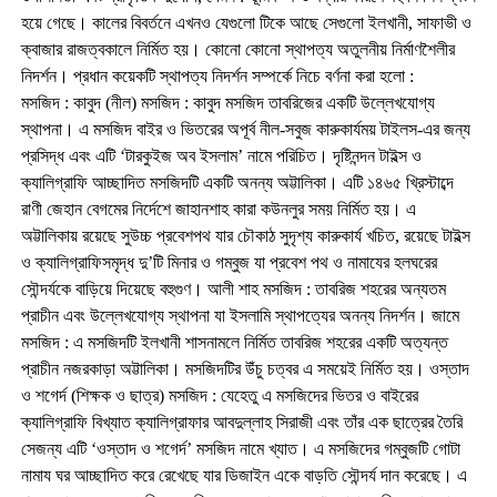
হয়ে গেছে। কালের বিবর্তনে এখনও যেগুলো টিকে আছে সেগুলো ইলখানী, সাফাভী ও
ক্বাজার রাজত্বকালে নির্মিত হয়। কোনো কোনো স্থাপত্য অতুলনীয় নির্মাণশৈলীর
নিদর্শন। প্রধান কয়েকটি স্থাপত্য নিদর্শন সম্পর্কে নিচে বর্ণনা করা হলো :
মসজিদ : কাবুদ (নীল) মসজিদ : কাবুদ মসজিদ তাবরিজের একটি উল্লেখযোগ্য
স্থাপনা। এ মসজিদ বাইর ও ভিতরের অপূর্ব নীল-সবুজ কারুকার্যময় টাইলস-এর জন্য
প্রসিদ্ধ এবং এটি ‘টারকুইজ অব ইসলাম’ নামে পরিচিত। দৃষ্টিনন্দন টাইল্স ও
ক্যালিগ্রাফি আচ্ছাদিত মসজিদটি একটি অনন্য অট্টালিকা। এটি ১৪৬৫ খ্রিস্টাব্দে
রাণী জেহান বেগমের নির্দেশে জাহানশাহ কারা কউনলুর সময় নির্মিত হয়। এ
অট্টালিকায় রয়েছে সুউচ্চ প্রবেশপথ যার চৌকাঠ সুদৃশ্য কারুকার্য খচিত, রয়েছে টাইল্স
ও ক্যালিগ্রাফিসমৃদ্ধ দু’টি মিনার ও গম্বুজ যা প্রবেশ পথ ও নামাযের হলঘরের
সৌন্দর্যকে বাড়িয়ে দিয়েছে বহুগুণ। আলী শাহ মসজিদ : তাবরিজ শহরের অন্যতম
প্রাচীন এবং উল্লেখযোগ্য স্থাপনা যা ইসলামি স্থাপত্যের অনন্য নিদর্শন। জামে
মসজিদ : এ মসজিদটি ইলখানী শাসনামলে নির্মিত তাবরিজ শহরের একটি অত্যন্ত
প্রাচীন নজরকাড়া অট্টালিকা। মসজিদটির উঁচু চত্বর এ সময়েই নির্মিত হয়। ওস্তাদ
ও শগের্দ (শিক্ষক ও ছাত্র) মসজিদ : যেহেতু এ মসজিদের ভিতর ও বাইরের
ক্যালিগ্রাফি বিখ্যাত ক্যালিগ্রাফার আবদুল্লাহ সিরাজী এবং তাঁর এক ছাত্রের তৈরি
সেজন্য এটি ‘ওস্তাদ ও শগের্দ’ মসজিদ নামে খ্যাত। এ মসজিদের গম্বুজটি গোটা
নামায ঘর আচ্ছাদিত করে রেখেছে যার ডিজাইন একে বাড়তি সৌন্দর্য দান করেছে। এ