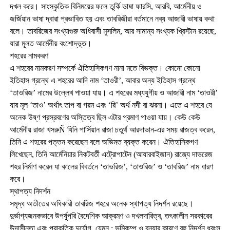
দখল করে। সাংস্কৃতিক বিনিময়ের ফলে তুর্কি ভাষা ফারসি, আরবি, আর্মেনীয় ও
জর্জিয়ান ভাষা দ্বারা প্রভাবিত হয় এবং তাবরিজীরা বর্তমানে নব্য আজারী ভাষায় কথা
বলে। তাবরিজের সংখ্যাগুরু অধিবাসী মুসলিম, আর সামান্য সংখ্যক খ্রিস্টান রয়েছে,
যারা মূলত আর্মেনীয় বংশোদ্ভূত।
শহরের নামকরণ
এ শহরের নামকরণ সম্পর্কে ঐতিহাসিকগণ নানা মতে বিভক্ত। কোনো কোনো
ইতিহাস গ্রন্থে এ শহরের আদি নাম ‘তাওরী’, আবার অন্য ইতিহাস গ্রন্থে
‘তাওরিজ’ নামের উল্লেখ পাওয়া যায়। এ শহরের মধ্যযুগীয় ও আজারী নাম ‘তাওরী’
যার মূল ‘তাও’ অর্থাৎ তাপ বা গরম এবং ‘রি’ অর্থ নদী বা ঝরনা। এতে এ শহরে যে
অনেক উষ্ণ প্রস্রবণের অস্তিত্ব ছিল এটার প্রমাণ পাওয়া যায়। কেউ কেউ
আর্মেনীয় রাজা খসরুÑ যিনি পার্সিয়ান রাজা চতুর্থ আরদাভান-এর সময় রাজত্ব করেন,
তিনি এ শহরের পত্তন করেছেন বলে অভিমত ব্যক্ত করেন। ঐতিহাসিকগণ
লিখেছেন, তিনি আর্মেনিয়ার নিকটবর্তী এট্রোপাটেন (আযারবাইজান) রাজ্যে দাভরেজ
শহর নির্মাণ করেন যা কালের বিবর্তনে ‘তাভরিজ’, ‘তাওরিজ’ ও ‘তাবরিজ’ নাম ধারণ
করে।
স্থাপত্য নিদর্শন
সমৃদ্ধ অতীতের অধিকারী তাবরিজ শহরে অনেক স্থাপত্য নিদর্শন রয়েছে।
দুর্ভাগ্যজনকভাবে উপর্যুপরি বৈদেশিক আক্রমণ ও দখলদারিত্ব, তৎকালীন সরকারের
উদাসীনতা এবং প্রাকৃতিক দুর্যোগ, যেমন : ভূমিকম্প ও বন্যার কারণে বহু নিদর্শন ধ্বংস