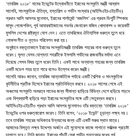
‘তাবরিজ ২০১৮’ নামের ইভেন্টের উদ্বোধনীতে ইরানের সংস্কৃতি মন্ত্রী আব্বাস
সালেহি, সাংস্কৃতিক ঐতিহ্য, হস্তশিল্প ও পর্যটন সংস্থার (আইসিএইচএইচটিও)
প্রধান আলি আসগর মুনেসান, ইরানের পার্লামেন্ট ‘মজলিস’ এর প্রথম ডিপুটি স্পিকার
মাসুদ পেজেশকিন, পূর্ব আযারবাইজানের গভর্নর জেনারেল মজিদ খোদাবাখ্স ও কয়েকটি
মুসলিম দেশের রাষ্ট্রদূত যোগ দেন। এতে তাবরিজের ঐতিহাসিক গুরুত্ব তুলে ধরে
লোকসংগীত ও নৃত্যও পরিবেশন করা হয়।
অনুষ্ঠানে বক্তৃতাকালে ইরানের সংস্কৃতিমন্ত্রী তাবরিজ শহরের নানা গুরুত্ব তুলে
ধরেন। মূলত যেসব যোগ্যতা শহরটিকে ইসলামি পর্যটনের রাজধানীর মর্যাদা এনে
দিয়েছে সেসব বিষয় তুলে ধরেন তিনি। একই সাথে অন্যান্য শহরের জন্য তাবরিজ
একটি মডেল শহর হতে পারে বলেও উল্লেখ করেন মন্ত্রী।
সালেহি আরও জানান, তাবরিজ আন্তর্জাতিক পর্যায়ে একটি শৈল্পিক ও সাংস্কৃতিক
কূটনীতির প্রতীক হিসেবে ইরানের প্রতিনিধিত্ব করবে। ২০১৮ সালের শেষে এই
অঞ্চলের সংস্কৃতি অমরত্ব লাভের জন্য সীমান্ত ছাড়িয়ে বিভিন্ন দেশে ছড়িয়ে পড়বে
এবং বিশ্বব্যাপী ছড়িয়ে পড়া ইরানের সংস্কৃতির সঙ্গে এটি সেতুবন্ধন করবে।
আইসিএইচএইচটিও প্রধান আলি আসগর মুনেসানও তাঁর বক্তব্যে ‘তাবরিজ ২০১৮’
ইভেন্টের ওপর গুরুত্বারোপ করেন। তিনি বলেন, ‘২০১৮ ইভেন্ট’ চূড়ান্ত লক্ষ্য নয়।
তবে তাবরিজ শহরের অধিকতর উন্নয়নের জন্য এটি একটি শুরুর স্থান মাত্র।
আমাদের বিস্তৃত লক্ষ্য উদ্দেশ্য অর্জনে এই সুযোগকে কাজে লাগাতে সর্বাত্মক প্রচেষ্টা
চালাতে হবে। তিনি জানান, ইরানের পাঁচটি সেরা পর্যটন গন্তব্যের মধ্যে পূর্ব