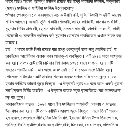
শহরে আরও অনেক প্রসিদ্ধ মসজিদ রয়েছে যার মধ্যে শাহজাদা মসজিদ, মাক্ববারহ
(মাযার) মসজিদ ও যাহিরিয়া মসজিদ উল্লেখযোগ্য।
শু’আরা গোরস্তান : এ কবরস্থানে অনেক ইরানি কবি, সুফি, বিজ্ঞানী ও দ্বীনী আলেম
শায়িত আছেন। আসাদী তূসি, খাকানী শেরভানী, জাহির ফারিয়াবী, কাতরান তাবরিজী,
মুহাম্মাদ শিরিন মাগরেবী, হোমাম তাবরিজী, সালমান সাফাভী, ফালাকী শেরভানী, কাজী
বেইজাভী ও সমকালীন প্রসিদ্ধ কবি মুহাম্মাদ হোসাইন শাহরিয়ারকে এখানে দাফন করা
হয়েছে।
চার্চ : এ শহরে ছয়টি গির্জা রয়েছে যার মধ্যে গুরুত্বপূর্ণ হলো সাধু সেরকির চার্চ, যা
তাবরিজের আর্মেনীয়ান এলাকা বারন আভাক্-এ অবস্থিত। এটি ১৮৪৫ সালে সংস্কার
করা হয়। এরপর সেন্ট মেরী চার্চ যার নির্মাণকাজ ১৭৪৫ সালে সম্পন্ন হয়। এটি
সবচেয়ে প্রাচীন চার্চ। আর আছে আবল মেরী চার্চ যা ১৯১০ সালে নির্মিত হয়।
গোলেস্তান উদ্যান : এটি তাবরিজ শহরের অন্যতম প্রধান বিনোদন কেন্দ্র যা ৫৩
হাজার বর্গমিটার জায়গা জুড়ে বিস্তৃত। এ উদ্যানটি প্রায় ৬০ বছর আগে একটি পুরনো
সমাধিস্থলে নির্মিত হয়েছিল। এ উদ্যানে রয়েছে সবুজ বৃক্ষরাজিতে ঘেরা অনেকগুলো
বড় বড় পুকুর।
আযারবাইজান যাদুঘর : ১৯৬২ সালে নীল মসজিদের পার্শ্ববর্তী এলাকায় এ জাদুঘর
উদ্বোধন করা হয়। এটি ৩০০ বর্গমিটার জায়গা জুড়ে বিস্তৃত। এতে তিনটি প্রধান
হল রয়েছে যেগুলোতে ঐতিহাসিক নিদর্শনাবলি, ইরানের বিভিন্ন উপজাতির পোশাক,
প্রসিদ্ধ ইরানি ক্যালিগ্রাফারদের ক্যালিগ্রাফি, চিত্রকর্ম, ঘোষণাপত্র, দলিলাদি ও