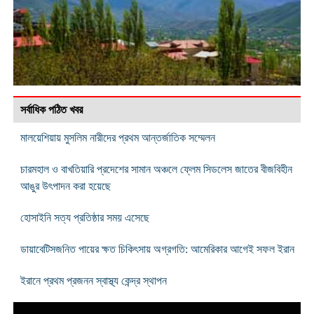
সর্বাধিক পঠিত খবর
মালয়েশিয়ায় মুসলিম নারীদের প্রথম আন্তর্জাতিক সম্মেলন
চারমহাল ও বাখতিয়ারি প্রদেশের সামান অঞ্চলে ফ্লেম সিডলেস জাতের বীজবিহীন
আঙুর উৎপাদন করা হয়েছে
হোসাইনি সত্য প্রতিষ্ঠার সময় এসেছে
ডায়াবেটিসজনিত পায়ের ক্ষত চিকিৎসায় অগ্রগতি: আমেরিকার আগেই সফল ইরান
ইরানে প্রথম প্রজনন স্বাস্থ্য কেন্দ্র স্থাপন