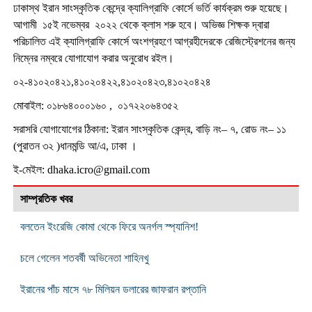
ঢাকাস্থ ইরান সাংস্কৃতিক কেন্দ্রে ক্যালিগ্রাফি কোর্সে ভর্তি কার্যক্রম শুরু হয়েছে।
আগামী ১৫ই নভেম্বর ২০২২ থেকে ক্লাস শরু হবে। অভিজ্ঞ শিক্ষক দ্বারা
পরিচালিত এই ক্যালিগ্রাফি কোর্সে অংশগ্রহণে আগ্রহীদেরকে রেজিস্ট্রেশনের জন্য
নিম্নের নম্বরে যোগাযোগ করার অনুরোধ রইল।
০২-৪১০২০৪২১,৪১০২০৪২২,৪১০২০৪২৩,৪১০২০৪২৪
মোবাইল: ০১৮৬৪০০০১৬০ , ০১৭২২০৬৪৩৫২
সরাসরি যোগাযোগের ঠিকানা: ইরান সাংস্কৃতিক কেন্দ্র, বাড়ি নং– ৭, রোড নং– ১১
(পুরাতন ৩২ )ধানমন্ডি আ/এ, ঢাকা ।
ই-মেইল:
dhaka.icro@gmail.com
সাম্প্রতিক খবর
বলতেন ইংরেজি কোমা থেকে ফিরে অনর্গল স্প্যানিশ!
চলে গেলেন শতবর্ষী অভিনেতা শাহিনখু
ইরানের পাঁচ মাসে ৭৮ মিলিয়ন ডলারের জাফরান রপ্তানি