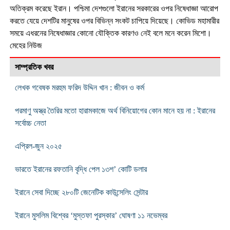
অতিক্রম করেছে ইরান। পশ্চিমা দেশগুলো ইরানের সরকারের ওপর নিষেধাজ্ঞা আরোপ
করতে যেয়ে দেশটির মানুষের ওপর বিভিন্ন সংকট চাপিয়ে দিয়েছে। কোভিড মহামারীর
সময়ে এধরনের নিষেধাজ্ঞার কোনো যৌক্তিক কারণও নেই বলে মনে করেন মিশো।
মেহের নিউজ
সাম্প্রতিক খবর
লেখক গবেষক মরহুম ফরিদ উদ্দিন খান : জীবন ও কর্ম
পরমাণু অস্ত্র তৈরির মতো হারামকাজে অর্থ বিনিয়োগের কোন মানে হয় না : ইরানের
সর্বোচ্চ নেতা
এপ্রিল-জুন ২০২৫
ভারতে ইরানের রফতানি বৃদ্ধি পেল ১৩শ’ কোটি ডলার
ইরানে সেবা দিচ্ছে ২৮০টি জেনেটিক কাউন্সেলিং সেন্টার
ইরানে মুসলিম বিশ্বের ‘মুস্তফা পুরস্কার’ ঘোষণা ১১ নভেম্বর