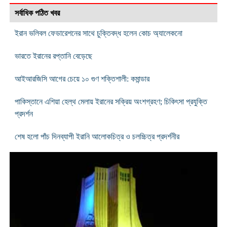
সর্বাধিক পঠিত খবর
ইরান ভলিবল ফেডারেশনের সাথে চুক্তিবদ্ধ হলেন কোচ অ্যালেকনো
ভারতে ইরানের রপ্তানি বেড়েছে
আইআরজিসি আগের চেয়ে ১০ গুণ শক্তিশালী: কমান্ডার
পাকিস্তানে এশিয়া হেল্থ মেলায় ইরানের সক্রিয় অংশগ্রহণ; চিকিৎসা প্রযুক্তি
প্রদর্শন
শেষ হলো পাঁচ দিনব্যাপী ইরানি আলোকচিত্র ও চলচ্চিত্র প্রদর্শনীর