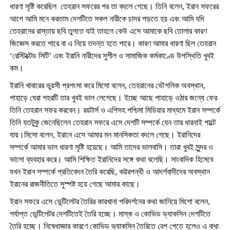
ধারণা সৃষ্টি করেছিল তেহরান সফরের পর তা বদলে গেছে। তিনি বলেন, ইরান সফরের
আগে আমি মনে করতাম দেশটিতে সকল নারীকে চাদর পড়তে হয় এবং আমি যদি
তেহরানের রাস্তায় ছবি তুলতে যাই তাহলে কেউ এসে আমাকে ছবি তোলার কারণ
জিজ্ঞেস করতে পারে বা এ নিয়ে তদন্ত হতে পারে। কারণ আমার ধারণা ছিল তেহরান
‘রেস্টিক্টেড সিটি’ এবং ইরানি নারীদের সুশীল ও সামাজিক কর্মকাণ্ডে উপস্থিতি খুবই
কম।
ইরানি খাবারের ভুয়সী প্রশংসা করে মিসো বলেন, তেহরানের ভৌগলিক অবস্থান,
পাহাড়ে ঘেরা শহরটি তার খুবই ভাল লেগেছে। ইচ্ছে আছে পাহাড়ে ওঠার জন্যে ফের
তিনি তেহরান সফর করবেন। রয়টার্স ও এপিসহ পশ্চিমা মিডিয়ার মাধ্যমে ইরান সম্পর্কে
তিনি যতটুকু জেনেছিলেন তেহরান সফরে এসে দেশটি সম্পর্কে যেন তার ধারনাই পাল্টে
যায়।মিসো বলেন, ইরানে এসে আমার মন মানসিকতা বদলে গেছে। ইরানিদের
সম্পর্কে আমার ভাল ধারণা সৃষ্টি হয়েছে। আমি তাদের ভালবাসি। তারা খুবই সুন্দর ও
ভালো ব্যবহার করে। আমি শিক্ষিত ইরানিদের সঙ্গে কথা বলেছি। সাংবাদিক হিসেবে
যখন ইরান সম্পর্কে প্রতিবেদন তৈরি করেছি, কট্টরপন্থী ও আদর্শবাদীদের অবস্থান
ইরানের রাজনীতিতে সুস্পষ্ট হয়ে গেছে আমার কাছে।
ইরান সফরে এসে ভেন্টিলেটর তৈরির কারখানা পরিদর্শনের কথা জানিয়ে মিশো বলেন,
পর্যাপ্ত ভেন্টিলেটর দেশটিতেই তৈরি হচ্ছে। মাস্ক ও কোভিড ভ্যাকসিন দেশটিতে
তৈরি হচ্ছে। নিষেধাজ্ঞার কারণে কোভিড ভ্যাকসিন তৈরিতে বেগ পেতে হলেও এ বাধা