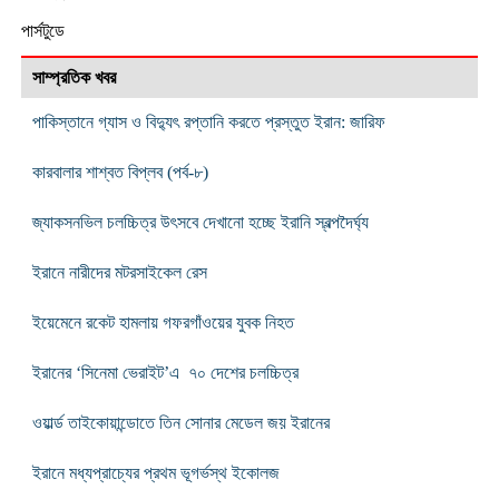
পার্সটুডে
সাম্প্রতিক খবর
পাকিস্তানে গ্যাস ও বিদ্যুৎ রপ্তানি করতে প্রস্তুত ইরান: জারিফ
কারবালার শাশ্বত বিপ্লব (পর্ব-৮)
জ্যাকসনভিল চলচ্চিত্র উৎসবে দেখানো হচ্ছে ইরানি স্বল্পদৈর্ঘ্য
ইরানে নারীদের মটরসাইকেল রেস
ইয়েমেনে রকেট হামলায় গফরগাঁওয়ের যুবক নিহত
ইরানের ‘সিনেমা ভেরাইট’এ ৭০ দেশের চলচ্চিত্র
ওয়ার্ল্ড তাইকোয়ান্ডোতে তিন সোনার মেডেল জয় ইরানের
ইরানে মধ্যপ্রাচ্যের প্রথম ভূগর্ভস্থ ইকোলজ