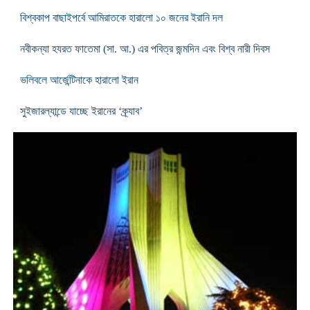
বিশ্বকাপ বাছাইপর্বে আমিরাতকে হারালো ১০ জনের ইরানি দল
নবীকন্যা হযরত ফাতেমা (সা. আ.) এর পবিত্র জন্মদিন এবং বিশ্ব নারী দিবস
ভলিবলে আর্জেন্টিনাকে হারালো ইরান
সুইজারল্যান্ডে যাচ্ছে ইরানের ‘ক্র্যাব’