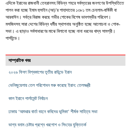
এদিকে ইরানের রাজধানী তেহরানসহ বিভিন্ন শহরে সর্বস্তরের জনগণের উপস্থিতিতে
পালন করা হচ্ছে ইমাম হুসাইন (আ)’র শাহাদাতের ১৩৮১ তম চেহলাম-বার্ষিকী বা
আরবাঈন। সর্বত্র বিরাজ করছে গভীর শোকের বিশেষ ভাবগম্ভীর পরিবেশ।
মসজিদসহ সারা দেশের বিভিন্ন ধর্মীয় স্থাপনায় অনুষ্ঠিত হচ্ছে আলোচনা ও শোক-
সভা। এ ছাড়াও সর্বসাধারণের মাঝে বিলানো হচ্ছে নানা ধরনের খাদ্য সামগ্রী।
পার্সটুডে।
সাম্প্রতিক খবর
২০২৬ ফিফা বিশ্বকাপের তৃতীয় রাউন্ডে ইরান
ভেনিজুয়েলায় তেল পরিশোধন শুরু করেছে ইরান: তেলমন্ত্রী
কাল ইরানে পার্লামেন্ট নির্বাচন
ঢাকায় ‘আশুরার বার্তা বহনে কবিদের ভূমিকা’ শীর্ষক সাহিত্য সভা
ভাগ্য বনাম চেষ্টার প্রশ্নে খরগোশ ও সিংহের যুক্তিতর্ক