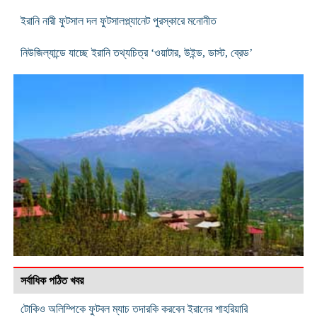
ইরানি নারী ফুটসাল দল ফুটসালপ্ল্যানেট পুরস্কারে মনোনীত
নিউজিল্যান্ডে যাচ্ছে ইরানি তথ্যচিত্র ‘ওয়াটার, উইন্ড, ডাস্ট, ব্রেড’
সর্বাধিক পঠিত খবর
টোকিও অলিম্পিকে ফুটবল ম্যাচ তদারকি করবেন ইরানের শাহরিয়ারি