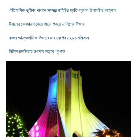
ঐতিহাসিক ভূমিকা পালনে সশস্ত্র বাহিনীর প্রতি প্রধান উপদেষ্টার আহ্বান
ইরানের কেরমানশাহেরে পাভে শহরে ডালিমের উৎসব
ফজর আন্তর্জাতিক উৎসবে ৮৭ দেশের ৬২১ চলচ্চিত্র
দিল্লি চলচ্চিত্র উৎসবে লড়বে ‘কুপাল’