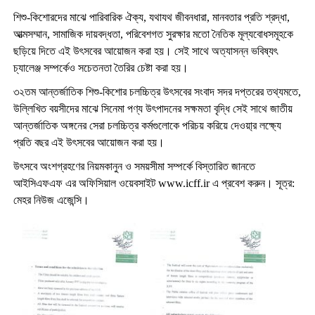
শিশু-কিশোরদের মাঝে পারিবারিক ঐক্য, যথাযথ জীবনধারা, মানবতার প্রতি শ্রদ্ধা,
আত্মসম্মান, সামাজিক দায়বদ্ধতা, পরিবেশগত সুরক্ষার মতো নৈতিক মূল্যবোধসমূহকে
ছড়িয়ে দিতে এই উৎসবের আয়োজন করা হয়। সেই সাথে অত্যাসন্ন ভবিষ্যৎ
চ্যালেঞ্জ সম্পর্কেও সচেতনতা তৈরির চেষ্টা করা হয়।
৩২তম আন্তর্জাতিক শিশু-কিশোর চলচ্চিত্র উৎসবের সংবাদ সদর দপ্তরের তথ্যমতে,
উল্লিখিত বয়সীদের মাঝে সিনেমা পণ্য উৎপাদনের সক্ষমতা বৃদ্ধি সেই সাথে জাতীয়
আন্তর্জাতিক অঙ্গনের সেরা চলচ্চিত্র কর্মগুলোকে পরিচয় করিয়ে দেওয়া্র লক্ষ্যে
প্রতি বছর এই উৎসবের আয়োজন করা হয়।
উৎসবে অংশগ্রহণের নিয়মকানুন ও সময়সীমা সম্পর্কে বিস্তারিত জানতে
আইসিএফএফ এর অফিসিয়াল ওয়েবসাইট www.icff.ir এ প্রবেশ করুন। সূত্র:
মেহর নিউজ এজেন্সি।