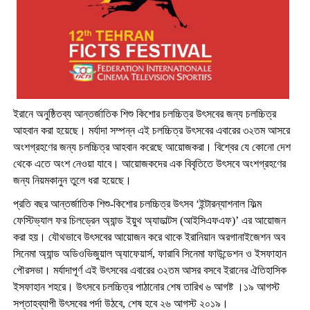
ইরানে অনুষ্ঠিতব্য আন্তর্জাতিক শিশু কিশোর চলচ্চিত্র উৎসবের জন্য চলচ্চিত্র
আহবান করা হয়েছে। মর্যাদা সম্পন্ন এই চলচ্চিত্র উৎসবের এবারের ৩২তম আসরে
অংশগ্রহণের জন্য চলচ্চিত্র আহবান করেছে আয়োজকরা। বিশ্বের যে কোনো দেশ
থেকে এতে অংশ নেওয়া যাবে। আয়োজকদের এক বিবৃতিতে উৎসবে অংশগ্রহণের
জন্য নিয়মকানুন তুলে ধরা হয়েছে।
প্রতি বছর আন্তর্জাতিক শিশু-কিশোর চলচ্চিত্র উৎসব ‘ইন্টারন্যাশনাল ফিল্ম
ফেস্টিভ্যাল ফর চিলড্রেন অ্যান্ড ইয়ুথ অ্যাডাল্টস (আইসিএফএফ)’ এর আয়োজন
করা হয়। যৌথভাবে উৎসবের আয়োজন করে থাকে ইরানিয়ান অরগানাইজেশন অব
সিনেমা অ্যান্ড অডিওভিজুয়াল অ্যাফেয়ার্স, ফারাবি সিনেমা ফাউন্ডেশন ও ইসফাহান
পৌরসভা। মর্যাদাপূর্ণ এই উৎসবের এবারের ৩২তম আসর বসবে ইরানের ঐতিহাসিক
ইসফাহান শহরে। উৎসবে চলচ্চিত্র পাঠানোর শেষ তারিখ ৬ আগষ্ট ।১৯ আগস্ট
সপ্তাহব্যাপী উৎসবের পর্দা উঠবে, শেষ হবে ২৬ আগস্ট ২০১৯।