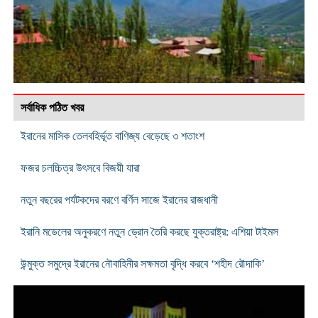
সর্বাধিক পঠিত খবর
ইরানের মাসিক তেলবহির্ভূত বাণিজ্য বেড়েছে ৩ শতাংশ
ফজর চলচ্চিত্র উৎসবে বিজয়ী যারা
নতুন বছরের পর্যটকদের বরণে বর্ণিল সাজে ইরানের রাজধানী
ইরানি মডেলের অনুকরণে নতুন ড্রোন তৈরি করছে যুক্তরাষ্ট্র: এশিয়া টাইমস
উন্মুক্ত সমুদ্রে ইরানের নৌবাহিনীর সক্ষমতা বৃদ্ধি করবে ‘শহীদ রৌদাকি’