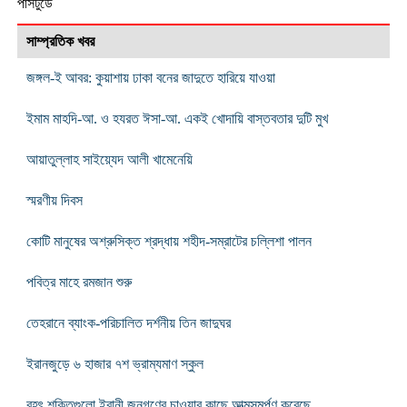
পার্সটুডে
সাম্প্রতিক খবর
জঙ্গল-ই আবর: কুয়াশায় ঢাকা বনের জাদুতে হারিয়ে যাওয়া
ইমাম মাহদি-আ. ও হযরত ঈসা-আ. একই খোদায়ি বাস্তবতার দুটি মুখ
আয়াতুল্লাহ সাইয়্যেদ আলী খামেনেয়ি
স্মরণীয় দিবস
কোটি মানুষের অশ্রুসিক্ত শ্রদ্ধায় শহীদ-সম্রাটের চল্লিশা পালন
পবিত্র মাহে রমজান শুরু
তেহরানে ব্যাংক-পরিচালিত দর্শনীয় তিন জাদুঘর
ইরানজুড়ে ৬ হাজার ৭শ ভ্রাম্যমাণ স্কুল
বৃহৎ শক্তিগুলো ইরানী জনগণের চাওয়ার কাছে আত্মসমর্পণ করেছে