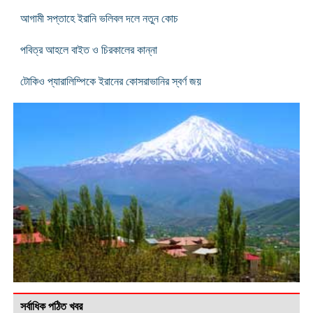
আগামী সপ্তাহে ইরানি ভলিবল দলে নতুন কোচ
পবিত্র আহলে বাইত ও চিরকালের কান্না
টোকিও প্যারালিম্পিকে ইরানের কোসরাভানির স্বর্ণ জয়
সর্বাধিক পঠিত খবর