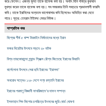
করে ফেলেন। এজন্য মূলত তাকে হাফেজ বলা হয়। অর্থাৎ যিনি পবিত্র কুরআন
মুখস্থ করেন তাকে হাফেজ বলা হয়। সব সময়কার তিনি সবচেয়ে প্রভাবশালী ফারসি
কবি। তাকে ইরানিদের অন্যতম ভালোবাসার কবি হিসেবেও অভিহিত করা যেতে
পারে। সূত্র: তেহরান টাইমস/ মেহর নিউজ।
সাম্প্রতিক খবর
বিশ্বের শীর্ষ ৫ বাষ্প টারবাইন নির্মাতাদের মধ্যে ইরান
ফজর থিয়েটার উৎসবে লড়বে ২৮ নাটক
বিশ্ব তায়কোয়ান্দো গ্র্যান্ড প্রিক্সে রৌপ্য জিতেছে ইরানের কিয়ানি
বার্সেলোনা উৎসবে সেরা ছবি ইরানের ‘ইয়ালদা’
অবরোধ সত্বেও ১২৮ দেশে পণ্য রপ্তানি ইরানের
ইরানের পরমাণু বিজ্ঞানী ফাখরিজাদে’র দাফন সম্পন্ন
ইসফাহান শিশু কিশোর চলচ্চিত্র উৎসবের জুরি বোর্ড ঘোষণা