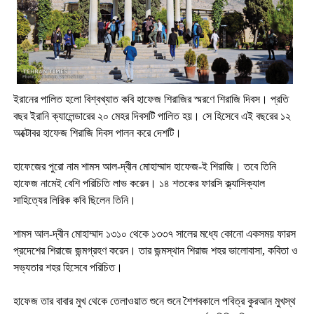
ইরানের পালিত হলো বিশ্বখ্যাত কবি হাফেজ শিরাজির স্মরণে শিরাজি দিবস। প্রতি
বছর ইরানি ক্যালেন্ডারের ২০ মেহর দিবসটি পালিত হয়। সে হিসেবে এই বছরের ১২
অক্টোবর হাফেজ শিরাজি দিবস পালন করে দেশটি।
হাফেজের পুরো নাম শামস আল-দ্বীন মোহাম্মাদ হাফেজ-ই শিরাজি। তবে তিনি
হাফেজ নামেই বেশি পরিচিতি লাভ করেন। ১৪ শতকের ফারসি ক্ল্যাসিক্যাল
সাহিত্যের লিরিক কবি ছিলেন তিনি।
শামস আল-দ্বীন মোহাম্মাদ ১৩১০ থেকে ১৩৩৭ সালের মধ্যে কোনো একসময় ফারস
প্রদেশের শিরাজে জন্মগ্রহণ করেন। তার জন্মস্থান শিরাজ শহর ভালোবাসা, কবিতা ও
সভ্যতার শহর হিসেবে পরিচিত।
হাফেজ তার বাবার মুখ থেকে তেলাওয়াত শুনে শুনে শৈশবকালে পবিত্র কুরআন মুখস্থ