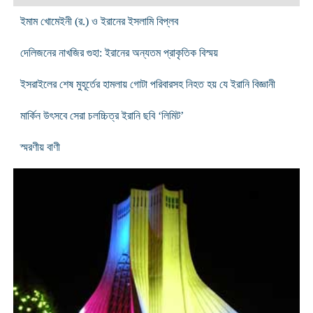
ইমাম খোমেইনী (র.) ও ইরানের ইসলামি বিপ্লব
দেলিজনের নাখজির গুহা: ইরানের অন্যতম প্রাকৃতিক বিস্ময়
ইসরাইলের শেষ মুহূর্তের হামলায় গোটা ‌পরিবারসহ নিহত হয় যে ইরানি বিজ্ঞানী
মার্কিন উৎসবে সেরা চলচ্চিত্র ইরানি ছবি ‘লিমিট’
স্মরণীয় বাণী